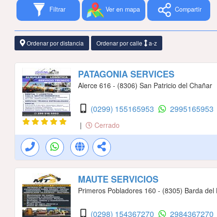
Filtrar
Ver en mapa
Compartir
Ordenar por distancia
Ordenar por calle
a-z
PATAGONIA SERVICES
Alerce 616 - (8306) San Patricio del Chañar
(0299) 155165953
2995165953
|
Cerrado
MAUTE SERVICIOS
Primeros Pobladores 160 - (8305) Barda del
(0298) 154367270
2984367270