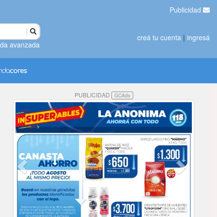
Publicidad
creá tu cuenta
|
ingresá
da avanzada
PUBLICIDAD
GCAds