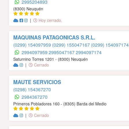
2995204893
(8300) Neuquén
|
Hoy cerrado.
MAQUINAS PATAGONICAS S.R.L.
(0299) 154097959
(0299) 155047167
(0299) 154097174
2994097959
2995047167
2994097174
Saturnino Torres 1201 - (8300) Neuquén
|
Cerrado
MAUTE SERVICIOS
(0298) 154367270
2984367270
Primeros Pobladores 160 - (8305) Barda del Medio
|
Cerrado