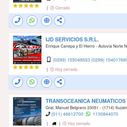
|
Cerrado
IJD SERVICIOS S.R.L.
Enrique Canepa y El Hierro - Autovía Norte
(0299) 155048553
(0299) 15401768
|
Hoy cerrado.
TRANSOCEANICA NEUMATICOS
Gral. Manuel Belgrano 23051 - (1714) Ituzai
(011) 46612700
1130844070
|
|
Hoy cerrado.