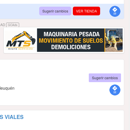
Sugerir cambios
VER TIENDA
DAD
GCAds
Sugerir cambios
 Neuquén
S VIALES