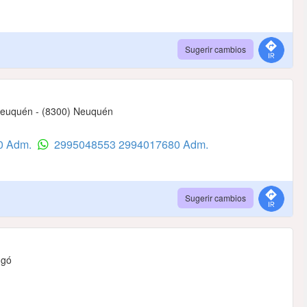
Sugerir cambios
 Neuquén - (8300) Neuquén
0 Adm.
2995048553
2994017680 Adm.
Sugerir cambios
ngó