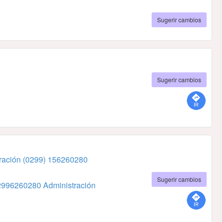
Sugerir cambios
Sugerir cambios
ración
(0299) 156260280
Sugerir cambios
2996260280 Administración