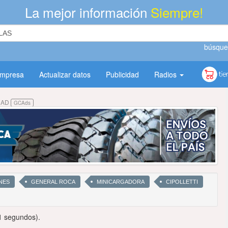
La mejor información
Siempre!
búsque
empresa
Actualizar datos
Publicidad
Radios
DAD
GCAds
NES
GENERAL ROCA
MINICARGADORA
CIPOLLETTI
1 segundos).