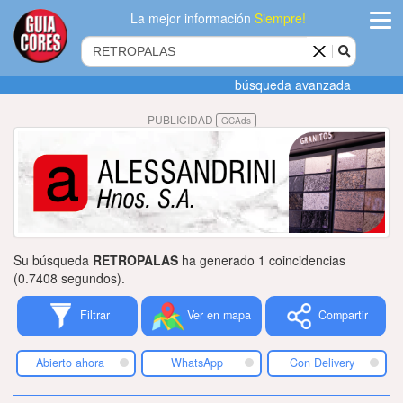
La mejor información
Siempre!
ingres
búsqueda avanzada
Agregar
PUBLICIDAD
GCAds
empres
Actualiza
datos
Publicida
Su búsqueda
RETROPALAS
ha generado 1 coincidencias
Radio
(0.7408 segundos).
Filtrar
Ver en mapa
Compartir
Tiendacore
Contacteno
Abierto ahora
WhatsApp
Con Delivery