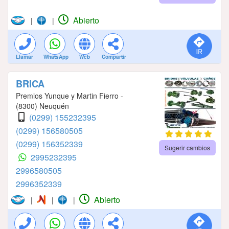
Abierto
|
|
Llamar
WhatsApp
Web
Compartir
BRICA
Premios Yunque y Martin Fierro -
(8300) Neuquén
(0299) 155232395
(0299) 156580505
(0299) 156352339
Sugerir cambios
2995232395
2996580505
2996352339
Abierto
|
|
|