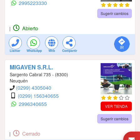
2995223330
Sugerir cambios
Abierto
|
Llamar
WhatsApp
Web
Compartir
MIGAVEN S.R.L.
Sargento Cabral 735 - (8300)
Neuquén
(0299) 4305040
(0299) 156340655
2996340655
VER TIENDA
Sugerir cambios
Cerrado
|