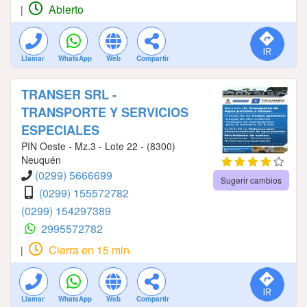
Abierto
|
Llamar
WhatsApp
Web
Compartir
TRANSER SRL -
TRANSPORTE Y SERVICIOS
ESPECIALES
PIN Oeste - Mz.3 - Lote 22 - (8300)
Neuquén
(0299) 5666699
Sugerir cambios
(0299) 155572782
(0299) 154297389
2995572782
Cierra en 15 min.
|
Llamar
WhatsApp
Web
Compartir