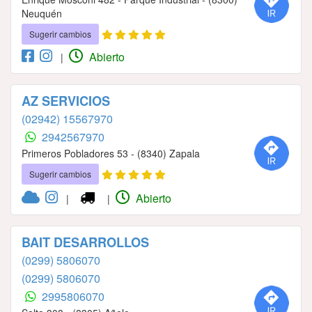
Neuquén
Sugerir cambios
Abierto
|
AZ SERVICIOS
(02942) 15567970
2942567970
Primeros Pobladores 53 - (8340) Zapala
Sugerir cambios
Abierto
|
|
BAIT DESARROLLOS
(0299) 5806070
(0299) 5806070
2995806070