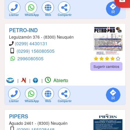
Llamar
WhatsApp
Web
Compartir
PETRO-IND
Leguizamón 376 - (8300) Neuquén
(0299) 4430131
(0299) 156080505
2996080505
Sugerir cambios
Abierto
|
|
|
Llamar
WhatsApp
Web
Compartir
PIPERS
Aguado 2461 - (8300) Neuquén
(0299) 155028448