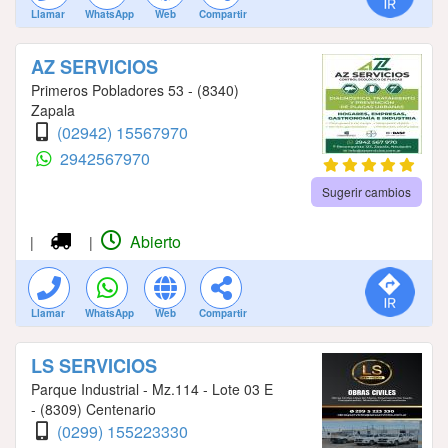
Llamar
WhatsApp
Web
Compartir
AZ SERVICIOS
Primeros Pobladores 53 - (8340)
Zapala
(02942) 15567970
2942567970
Sugerir cambios
Abierto
|
|
Llamar
WhatsApp
Web
Compartir
LS SERVICIOS
Parque Industrial - Mz.114 - Lote 03 E
- (8309) Centenario
(0299) 155223330