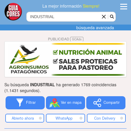
La mejor información
Siempre!
ingres
búsqueda avanzada
Agregar
PUBLICIDAD
GCAds
empres
Actualiza
datos
Publicida
Su búsqueda
INDUSTRIAL
ha generado 1769 coincidencias
Radio
(1.1431 segundos).
Filtrar
Ver en mapa
Compartir
Tiendacore
Contacteno
Abierto ahora
WhatsApp
Con Delivery