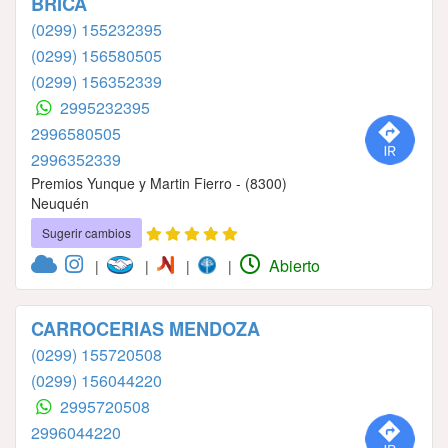
BRICA
(0299) 155232395
(0299) 156580505
(0299) 156352339
2995232395
2996580505
2996352339
Premios Yunque y Martin Fierro - (8300)
Neuquén
Sugerir cambios
Abierto
|
|
|
|
CARROCERIAS MENDOZA
(0299) 155720508
(0299) 156044220
2995720508
2996044220