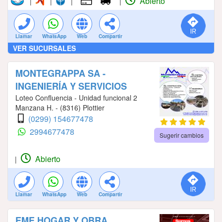
Abierto
|
|
|
|
Llamar
WhatsApp
Web
Compartir
VER SUCURSALES
MONTEGRAPPA SA -
INGENIERÍA Y SERVICIOS
Loteo Confluencia - Unidad funcional 2
Manzana H. - (8316) Plottier
(0299) 154677478
2994677478
Sugerir cambios
Abierto
|
Llamar
WhatsApp
Web
Compartir
EME HOGAR Y OBRA