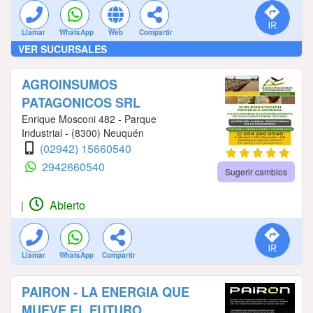
Llamar
WhatsApp
Web
Compartir
VER SUCURSALES
AGROINSUMOS
PATAGONICOS SRL
Enrique Mosconi 482 - Parque
Industrial - (8300) Neuquén
(02942) 15660540
2942660540
Sugerir cambios
Abierto
|
Llamar
WhatsApp
Compartir
PAIRON - LA ENERGIA QUE
MUEVE EL FUTURO