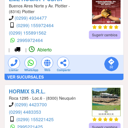
Buenos Aires Norte y Av. Plottier -
(8316) Plottier
(0299) 4934477
(0299) 155972464
(0299) 155891562
Sugerir cambios
2995972464
Abierto
|
|
Llamar
WhatsApp
Web
Compartir
VER SUCURSALES
HORMIX S.R.L.
Roca 1295 - Loc.6 - (8300) Neuquén
(0299) 4423700
(0299) 4483353
(0299) 155221425
2995221425
Sugerir cambios