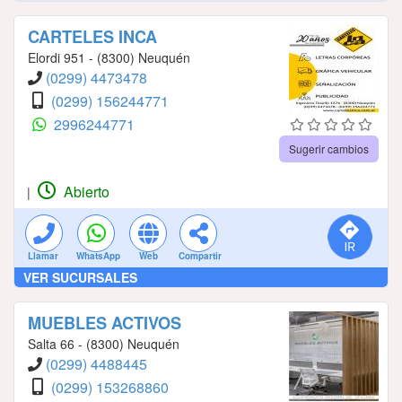
CARTELES INCA
Elordi 951 - (8300) Neuquén
(0299) 4473478
(0299) 156244771
2996244771
Sugerir cambios
Abierto
|
Llamar
WhatsApp
Web
Compartir
VER SUCURSALES
MUEBLES ACTIVOS
Salta 66 - (8300) Neuquén
(0299) 4488445
(0299) 153268860