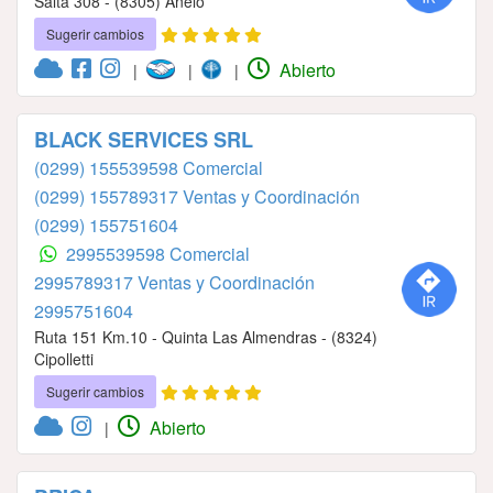
Salta 308 - (8305) Añelo
Sugerir cambios
Abierto
|
|
|
BLACK SERVICES SRL
(0299) 155539598 Comercial
(0299) 155789317 Ventas y Coordinación
(0299) 155751604
2995539598 Comercial
2995789317 Ventas y Coordinación
2995751604
Ruta 151 Km.10 - Quinta Las Almendras - (8324)
Cipolletti
Sugerir cambios
Abierto
|