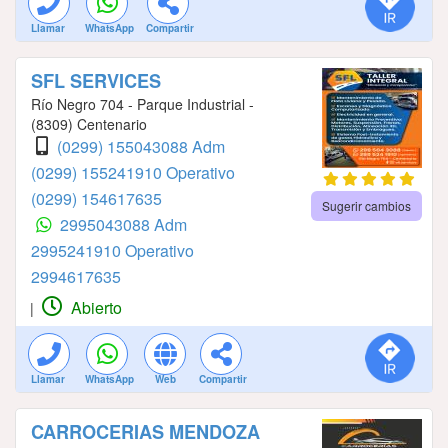
Llamar
WhatsApp
Compartir
SFL SERVICES
Río Negro 704 - Parque Industrial -
(8309) Centenario
(0299) 155043088 Adm
(0299) 155241910 Operativo
(0299) 154617635
Sugerir cambios
2995043088 Adm
2995241910 Operativo
2994617635
Abierto
|
Llamar
WhatsApp
Web
Compartir
CARROCERIAS MENDOZA