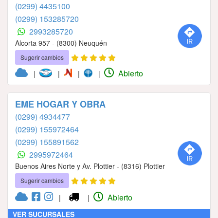
(0299) 4435100
(0299) 153285720
2993285720
Alcorta 957 - (8300) Neuquén
Sugerir cambios
Abierto
|
|
|
|
EME HOGAR Y OBRA
(0299) 4934477
(0299) 155972464
(0299) 155891562
2995972464
Buenos Aires Norte y Av. Plottier - (8316) Plottier
Sugerir cambios
Abierto
|
|
VER SUCURSALES