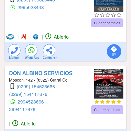
2995028448
Sugerir cambios
Abierto
|
|
|
Llamar
WhatsApp
Compartir
DON ALBINO SERVICIOS
Mosconi 142 - (8322) Cutral Co
(0299) 154528666
(0299) 154117676
2994528666
2994117676
Sugerir cambios
Abierto
|