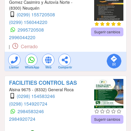
Gomez Casimiro y Autovía Norte -
(8300) Neuquén
(0299) 155720508
(0299) 156044220
2995720508
Sugerir cambios
2996044220
Cerrado
|
Llamar
WhatsApp
Web
Compartir
FACILITIES CONTROL SAS
Alsina 9675 - (8332) General Roca
(0298) 154583246
(0298) 154920724
2984583246
2984920724
Sugerir cambios