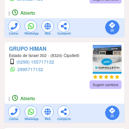
Abierto
|
Llamar
WhatsApp
Web
Compartir
GRUPO HIMAN
Estado de Israel 302 - (8324) Cipolletti
(0299) 155717132
2995717132
Sugerir cambios
Abierto
|
Llamar
WhatsApp
Web
Compartir