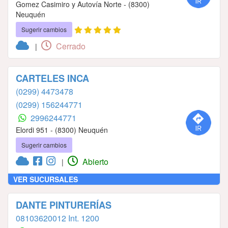
Gomez Casimiro y Autovía Norte - (8300)
Neuquén
Sugerir cambios
Cerrado
|
CARTELES INCA
(0299) 4473478
(0299) 156244771
2996244771
Elordi 951 - (8300) Neuquén
Sugerir cambios
Abierto
|
VER SUCURSALES
DANTE PINTURERÍAS
08103620012 Int. 1200