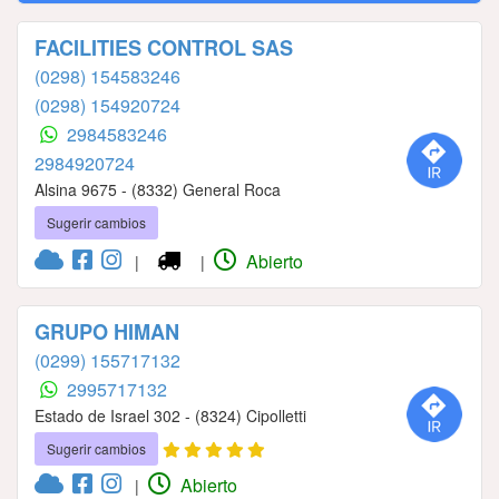
FACILITIES CONTROL SAS
(0298) 154583246
(0298) 154920724
2984583246
2984920724
Alsina 9675 - (8332) General Roca
Sugerir cambios
Abierto
|
|
GRUPO HIMAN
(0299) 155717132
2995717132
Estado de Israel 302 - (8324) Cipolletti
Sugerir cambios
Abierto
|