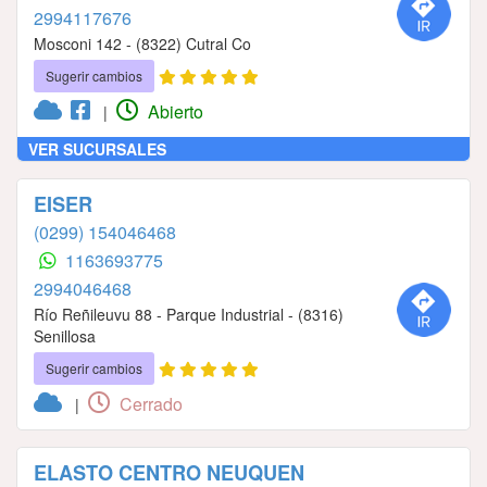
2994117676
Mosconi 142 - (8322) Cutral Co
Sugerir cambios
Abierto
|
VER SUCURSALES
EISER
(0299) 154046468
1163693775
2994046468
Río Reñileuvu 88 - Parque Industrial - (8316)
Senillosa
Sugerir cambios
Cerrado
|
ELASTO CENTRO NEUQUEN