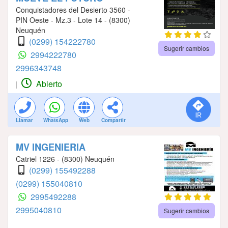
Conquistadores del Desierto 3560 -
PIN Oeste - Mz.3 - Lote 14 - (8300)
Neuquén
(0299) 154222780
Sugerir cambios
2994222780
2996343748
Abierto
|
Llamar
WhatsApp
Web
Compartir
MV INGENIERIA
Catriel 1226 - (8300) Neuquén
(0299) 155492288
(0299) 155040810
2995492288
2995040810
Sugerir cambios