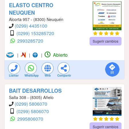
ELASTO CENTRO
NEUQUEN
Alcorta 957 - (8300) Neuquén
(0299) 4435100
(0299) 153285720
2993285720
Sugerir cambios
Abierto
|
|
|
Llamar
WhatsApp
Web
Compartir
BAIT DESARROLLOS
Salta 308 - (8305) Añelo
(0299) 5806070
(0299) 5806070
2995806070
Sugerir cambios