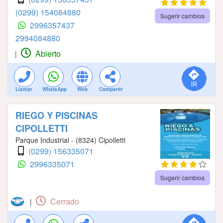
(0299) 154084880
Sugerir cambios
2996357437
2994084880
Abierto
|
Llamar
WhatsApp
Web
Compartir
RIEGO Y PISCINAS
CIPOLLETTI
Parque Industrial - (8324) Cipolletti
(0299) 156335071
2996335071
Sugerir cambios
Cerrado
|