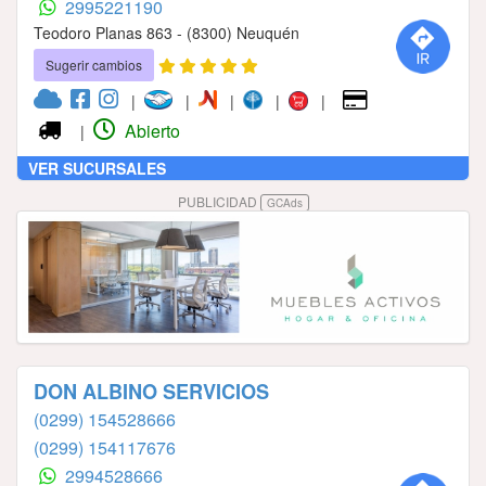
2995221190
Teodoro Planas 863 - (8300) Neuquén
Sugerir cambios
|
|
|
|
|
Abierto
|
VER SUCURSALES
PUBLICIDAD
GCAds
DON ALBINO SERVICIOS
(0299) 154528666
(0299) 154117676
2994528666