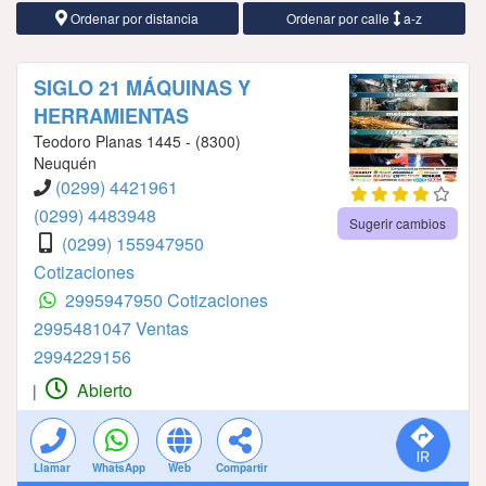
Ordenar por distancia
Ordenar por calle
a-z
SIGLO 21 MÁQUINAS Y
HERRAMIENTAS
Teodoro Planas 1445 - (8300)
Neuquén
(0299) 4421961
(0299) 4483948
Sugerir cambios
(0299) 155947950
Cotizaciones
2995947950 Cotizaciones
2995481047 Ventas
2994229156
Abierto
|
Llamar
WhatsApp
Web
Compartir