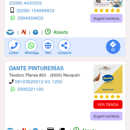
(0299) 4430303
(0299) 154569833
2994569833
Sugerir cambios
Abierto
|
|
|
Llamar
WhatsApp
Web
Compartir
DANTE PINTURERÍAS
Teodoro Planas 863 - (8300) Neuquén
08103620012 Int. 1200
2995221190
VER TIENDA
Sugerir cambios