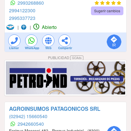
2993268860
2994122300
Sugerir cambios
2995337723
Abierto
|
|
Llamar
WhatsApp
Web
Compartir
PUBLICIDAD
GCAds
AGROINSUMOS PATAGONICOS SRL
(02942) 15660540
2942660540
Enrique Mosconi 482 - Parque Industrial - (8300)