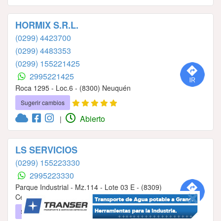
HORMIX S.R.L.
(0299) 4423700
(0299) 4483353
(0299) 155221425
2995221425
Roca 1295 - Loc.6 - (8300) Neuquén
Sugerir cambios
Abierto
|
LS SERVICIOS
(0299) 155223330
2995223330
Parque Industrial - Mz.114 - Lote 03 E - (8309)
Centenario
Sugerir cambios