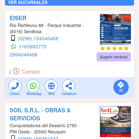
VER SUCURSALES
EISER
Río Reñileuvu 88 - Parque Industrial -
(8316) Senillosa
(0299) 154046468
1163693775
2994046468
Sugerir cambios
Cerrado
|
Llamar
WhatsApp
Web
Compartir
SOIL S.R.L. - OBRAS &
SERVICIOS
Conquistadores del Desierto 2750 -
PIN Oeste - (8300) Neuquén
(0299) 156357437