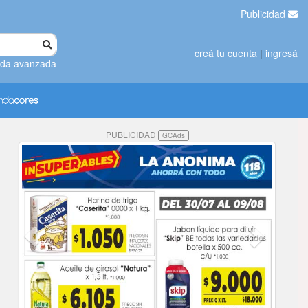
Publicidad
creá tu cuenta
|
ingresá
da avanzada
PUBLICIDAD
GCAds