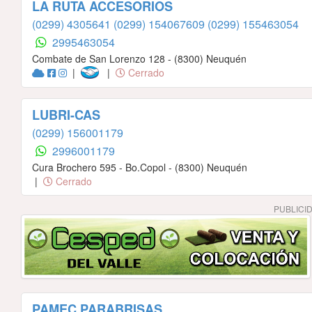
LA RUTA ACCESORIOS
(0299) 4305641
(0299) 154067609
(0299) 155463054
2995463054
Combate de San Lorenzo 128 - (8300) Neuquén
|
|
Cerrado
LUBRI-CAS
(0299) 156001179
2996001179
Cura Brochero 595 - Bo.Copol - (8300) Neuquén
|
Cerrado
PUBLICI
PAMEC PARABRISAS