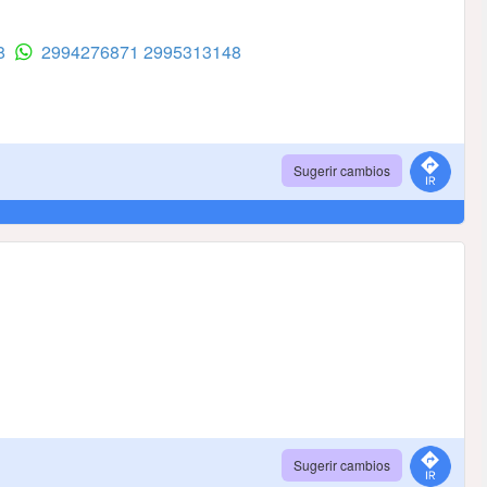
48
2994276871
2995313148
Sugerir cambios
Sugerir cambios