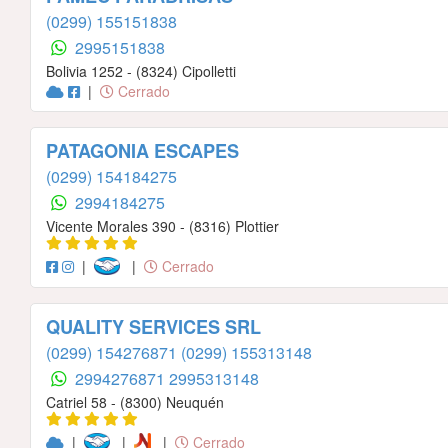
(0299) 155151838
2995151838
Bolivia 1252 - (8324) Cipolletti
|
Cerrado
PATAGONIA ESCAPES
(0299) 154184275
2994184275
Vicente Morales 390 - (8316) Plottier
|
|
Cerrado
QUALITY SERVICES SRL
(0299) 154276871
(0299) 155313148
2994276871
2995313148
Catriel 58 - (8300) Neuquén
|
|
|
Cerrado