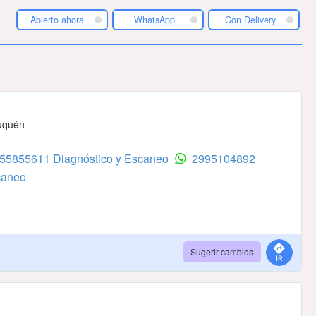
Abierto ahora
WhatsApp
Con Delivery
euquén
155855611 Diagnóstico y Escaneo
2995104892
caneo
Sugerir cambios