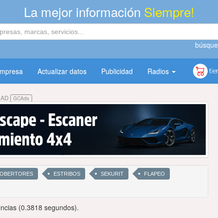
La mejor información
Siempre!
búsque
empresa
Actualizar datos
Publicidad
Radios
DAD
GCAds
OBERTORES
ESTRIBOS
SEKURIT
FLAPEO
ncias (0.3818 segundos).