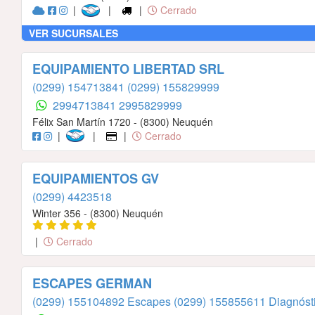
|
|
|
Cerrado
VER SUCURSALES
EQUIPAMIENTO LIBERTAD SRL
(0299) 154713841
(0299) 155829999
2994713841
2995829999
Félix San Martín 1720 - (8300) Neuquén
|
|
|
Cerrado
EQUIPAMIENTOS GV
(0299) 4423518
Winter 356 - (8300) Neuquén
|
Cerrado
ESCAPES GERMAN
(0299) 155104892 Escapes
(0299) 155855611 Diagnóst