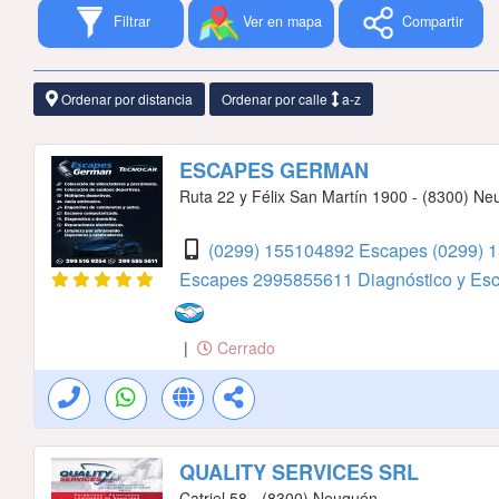
Filtrar
Ver en mapa
Compartir
Ordenar por distancia
Ordenar por calle
a-z
ESCAPES GERMAN
Ruta 22 y Félix San Martín 1900 - (8300) N
(0299) 155104892 Escapes
(0299) 
Escapes
2995855611 Diagnóstico y Es
|
Cerrado
QUALITY SERVICES SRL
Catriel 58 - (8300) Neuquén