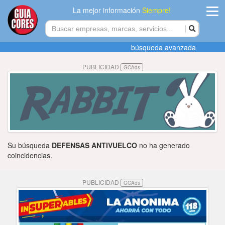
La mejor información
Siempre!
ingres
búsqueda avanzada
Agregar
PUBLICIDAD
GCAds
empres
Actualiza
datos
Publicida
Su búsqueda
DEFENSAS ANTIVUELCO
no ha generado
Radio
coincidencias.
Tiendacore
PUBLICIDAD
GCAds
Contacteno