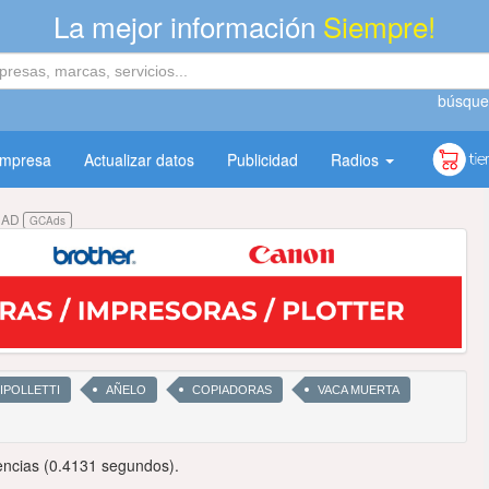
La mejor información
Siempre!
búsque
empresa
Actualizar datos
Publicidad
Radios
DAD
GCAds
IPOLLETTI
AÑELO
COPIADORAS
VACA MUERTA
encias (0.4131 segundos).