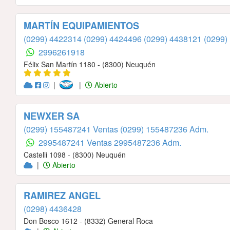
MARTÍN EQUIPAMIENTOS
(0299) 4422314
(0299) 4424496
(0299) 4438121
(0299)
2996261918
Félix San Martín 1180 - (8300) Neuquén
|
|
Abierto
NEWXER SA
(0299) 155487241 Ventas
(0299) 155487236 Adm.
2995487241 Ventas
2995487236 Adm.
Castelli 1098 - (8300) Neuquén
|
Abierto
RAMIREZ ANGEL
(0298) 4436428
Don Bosco 1612 - (8332) General Roca