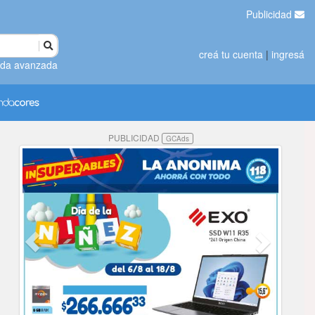
Publicidad
creá tu cuenta
|
ingresá
da avanzada
PUBLICIDAD
GCAds