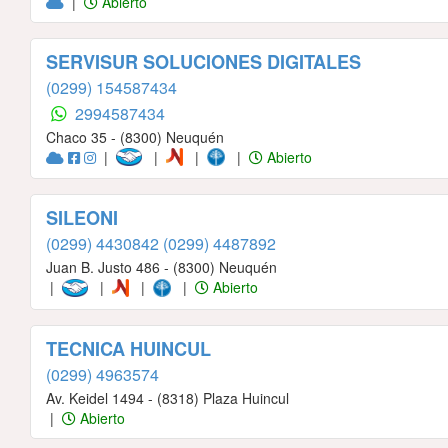
|
Abierto
SERVISUR SOLUCIONES DIGITALES
(0299) 154587434
2994587434
Chaco 35 - (8300) Neuquén
|
|
|
|
Abierto
SILEONI
(0299) 4430842
(0299) 4487892
Juan B. Justo 486 - (8300) Neuquén
|
|
|
|
Abierto
TECNICA HUINCUL
(0299) 4963574
Av. Keidel 1494 - (8318) Plaza Huincul
|
Abierto