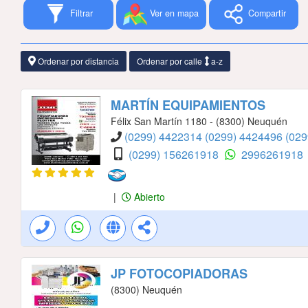
Filtrar
Ver en mapa
Compartir
Ordenar por distancia
Ordenar por calle
a-z
MARTÍN EQUIPAMIENTOS
Félix San Martín 1180 - (8300) Neuquén
(0299) 4422314
(0299) 4424496
(029
(0299) 156261918
2996261918
|
Abierto
JP FOTOCOPIADORAS
(8300) Neuquén