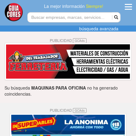
La mejor información
Siempre!
ingres
búsqueda avanzada
Agregar
PUBLICIDAD
GCAds
empres
Actualiza
datos
Publicida
Su búsqueda
MAQUINAS PARA OFICINA
no ha generado
Radio
coincidencias.
Tiendacore
PUBLICIDAD
GCAds
Contacteno