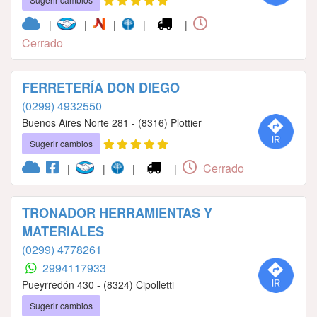
|
|
|
|
|
Cerrado
FERRETERÍA DON DIEGO
(0299) 4932550
Buenos Aires Norte 281 - (8316) Plottier
Sugerir cambios
Cerrado
|
|
|
|
TRONADOR HERRAMIENTAS Y
MATERIALES
(0299) 4778261
2994117933
Pueyrredón 430 - (8324) Cipolletti
Sugerir cambios