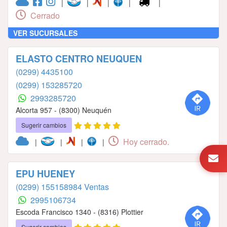
|
|
|
|
|
Cerrado
VER SUCURSALES
ELASTO CENTRO NEUQUEN
(0299) 4435100
(0299) 153285720
2993285720
Alcorta 957 - (8300) Neuquén
Sugerir cambios
Hoy cerrado.
|
|
|
|
EPU HUENEY
(0299) 155158984 Ventas
2995106734
Escoda Francisco 1340 - (8316) Plottier
Sugerir cambios