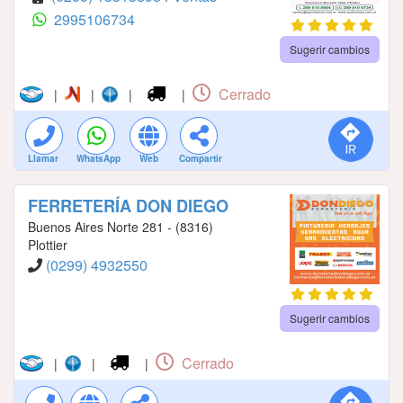
2995106734
Sugerir cambios
Cerrado
|
|
|
|
Llamar
WhatsApp
Web
Compartir
FERRETERÍA DON DIEGO
Buenos Aires Norte 281 - (8316)
Plottier
(0299) 4932550
Sugerir cambios
Cerrado
|
|
|