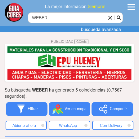
La mejor información
Siempre!
ingres
búsqueda avanzada
Agregar
PUBLICIDAD
GCAds
empres
Actualiza
datos
Publicida
Su búsqueda
WEBER
ha generado 5 coincidencias (0.7587
Radio
segundos).
Filtrar
Ver en mapa
Compartir
Tiendacore
Contacteno
Abierto ahora
WhatsApp
Con Delivery