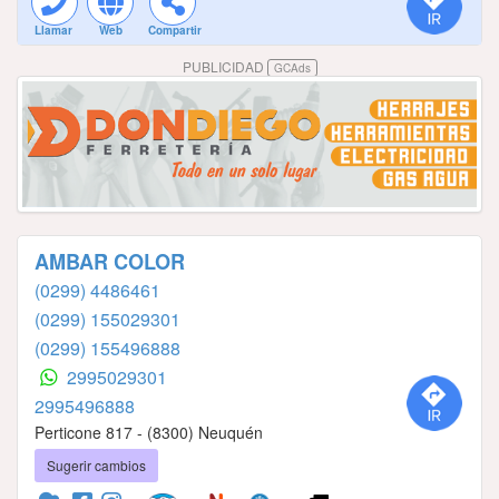
Llamar
Web
Compartir
PUBLICIDAD
GCAds
AMBAR COLOR
(0299) 4486461
(0299) 155029301
(0299) 155496888
2995029301
2995496888
Perticone 817 - (8300) Neuquén
Sugerir cambios