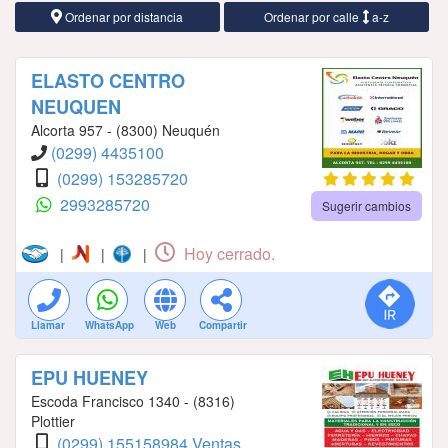
Ordenar por distancia
Ordenar por calle
a-z
ELASTO CENTRO
NEUQUEN
Alcorta 957 - (8300) Neuquén
(0299) 4435100
(0299) 153285720
2993285720
Sugerir cambios
Hoy cerrado.
|
|
|
Llamar
WhatsApp
Web
Compartir
EPU HUENEY
Escoda Francisco 1340 - (8316)
Plottier
(0299) 155158984 Ventas