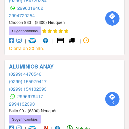
(0299) 154720254
2996319402
2994720254
Chocón 983 - (8300) Neuquén
Sugerir cambios
|
|
|
|
Cierra en 20 min.
ALUMINIOS ANAY
(0299) 4470546
(0299) 155979417
(0299) 154132393
2995979417
2994132393
Salta 90 - (8300) Neuquén
Sugerir cambios
Abierto
|
|
|
|