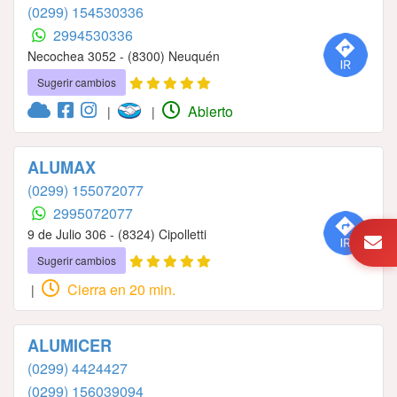
(0299) 154530336
2994530336
Necochea 3052 - (8300) Neuquén
Sugerir cambios
Abierto
|
|
ALUMAX
(0299) 155072077
2995072077
9 de Julio 306 - (8324) Cipolletti
Sugerir cambios
Cierra en 20 min.
|
ALUMICER
(0299) 4424427
(0299) 156039094