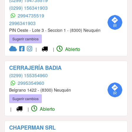
(0299) 154735519
(0299) 156341903
2994735519
2996341903
PIN Oeste - Lote 3 - Seccion 1 - (8300) Neuquén
Sugerir cambios
Abierto
|
|
CERRAJERÍA BADIA
(0299) 155354960
2995354960
Belgrano 1422 - (8300) Neuquén
Sugerir cambios
Abierto
|
|
CHAPERMAN SRL