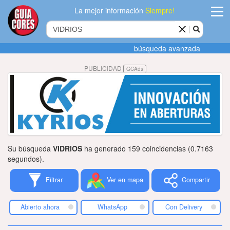
La mejor información
Siempre!
ingres
búsqueda avanzada
Agregar
PUBLICIDAD
GCAds
empres
Actualiza
datos
Publicida
Su búsqueda
VIDRIOS
ha generado 159 coincidencias (0.7163
Radio
segundos).
Filtrar
Ver en mapa
Compartir
Tiendacore
Contacteno
Abierto ahora
WhatsApp
Con Delivery