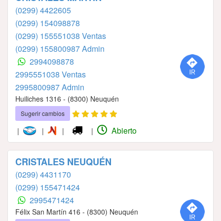
(0299) 4422605
(0299) 154098878
(0299) 155551038 Ventas
(0299) 155800987 Admin
2994098878
2995551038 Ventas
2995800987 Admin
Huiliches 1316 - (8300) Neuquén
Sugerir cambios
Abierto
|
|
|
|
CRISTALES NEUQUÉN
(0299) 4431170
(0299) 155471424
2995471424
Félix San Martín 416 - (8300) Neuquén