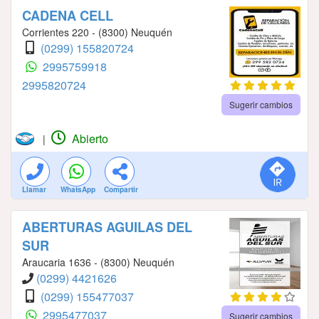
CADENA CELL
Corrientes 220 - (8300) Neuquén
(0299) 155820724
2995759918
2995820724
Sugerir cambios
Abierto
|
Llamar
WhatsApp
Compartir
ABERTURAS AGUILAS DEL
SUR
Araucaria 1636 - (8300) Neuquén
(0299) 4421626
(0299) 155477037
2995477037
Sugerir cambios