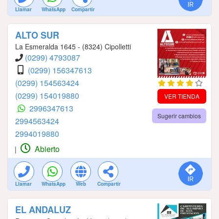
Llamar
WhatsApp
Compartir
ALTO SUR
La Esmeralda 1645 - (8324) Cipolletti
(0299) 4793087
(0299) 156347613
(0299) 154563424
(0299) 154019880
VER TIENDA
2996347613
Sugerir cambios
2994563424
2994019880
Abierto
|
Llamar
WhatsApp
Web
Compartir
EL ANDALUZ