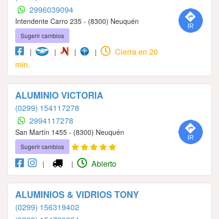
2996039094
Intendente Carro 235 - (8300) Neuquén
Sugerir cambios
Cierra en 20
|
|
|
|
min.
ALUMINIO VICTORIA
(0299) 154117278
2994117278
San Martín 1455 - (8300) Neuquén
Sugerir cambios
Abierto
|
|
ALUMINIOS & VIDRIOS TONY
(0299) 156319402