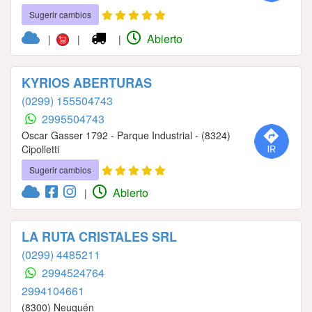
Sugerir cambios
Abierto
|
|
|
KYRIOS ABERTURAS
(0299) 155504743
2995504743
Oscar Gasser 1792 - Parque Industrial - (8324)
Cipolletti
Sugerir cambios
Abierto
|
LA RUTA CRISTALES SRL
(0299) 4485211
2994524764
2994104661
(8300) Neuquén