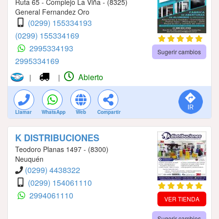
Ruta 65 - Complejo La Viña - (8325)
General Fernandez Oro
(0299) 155334193
(0299) 155334169
2995334193
Sugerir cambios
2995334169
Abierto
|
|
Llamar
WhatsApp
Web
Compartir
K DISTRIBUCIONES
Teodoro Planas 1497 - (8300)
Neuquén
(0299) 4438322
(0299) 154061110
2994061110
VER TIENDA
Sugerir cambios