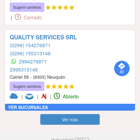
Sugerir cambios
Cerrado
|
QUALITY SERVICES SRL
(0299) 154276871
(0299) 155313148
2994276871
2995313148
Catriel 58 - (8300) Neuquén
Sugerir cambios
Abierto
|
|
|
VER SUCURSALES
Ver más
PUBLICIDAD