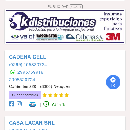
PUBLICIDAD
GCAds
CADENA CELL
(0299) 155820724
2995759918
2995820724
Corrientes 220 - (8300) Neuquén
Sugerir cambios
Abierto
|
|
CASA LACAR SRL