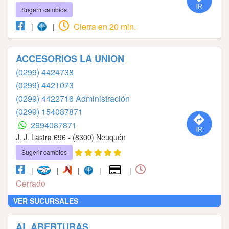
Sugerir cambios
Cierra en 20 min.
|
|
ACCESORIOS LA UNION
(0299) 4424738
(0299) 4421073
(0299) 4422716 Administración
(0299) 154087871
2994087871
J. J. Lastra 696 - (8300) Neuquén
Sugerir cambios
|
|
|
|
|
Cerrado
VER SUCURSALES
AL ABERTURAS