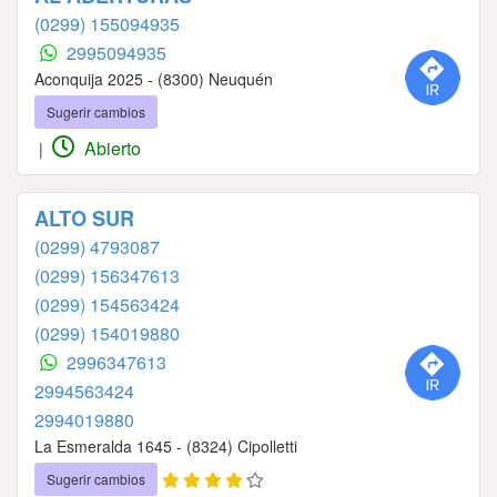
(0299) 155094935
2995094935
Aconquija 2025 - (8300) Neuquén
Sugerir cambios
Abierto
|
ALTO SUR
(0299) 4793087
(0299) 156347613
(0299) 154563424
(0299) 154019880
2996347613
2994563424
2994019880
La Esmeralda 1645 - (8324) Cipolletti
Sugerir cambios