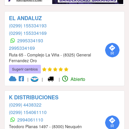
EL ANDALUZ
(0299) 155334193
(0299) 155334169
2995334193
2995334169
Ruta 65 - Complejo La Viña - (8325) General
Fernandez Oro
Sugerir cambios
Abierto
|
|
|
K DISTRIBUCIONES
(0299) 4438322
(0299) 154061110
2994061110
Teodoro Planas 1497 - (8300) Neuquén