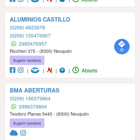
ALUMINIOS CASTILLO
(0299) 4823678
(0299) 155476957
2995476957
Ricchieri 375 - (8300) Neuquén
Sugerir cambios
Abierto
|
|
|
|
BMA ABERTURAS
(0299) 156379864
2996379864
Teodoro Planas 5445 - (8300) Neuquén
Sugerir cambios