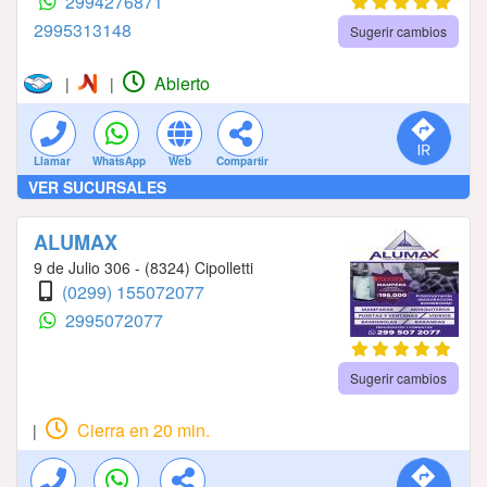
2994276871
2995313148
Sugerir cambios
Abierto
|
|
Llamar
WhatsApp
Web
Compartir
VER SUCURSALES
ALUMAX
9 de Julio 306 - (8324) Cipolletti
(0299) 155072077
2995072077
Sugerir cambios
Cierra en 20 min.
|