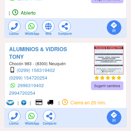
Abierto
|
Llamar
WhatsApp
Web
Compartir
ALUMINIOS & VIDRIOS
TONY
Chocón 983 - (8300) Neuquén
(0299) 156319402
(0299) 154720254
2996319402
Sugerir cambios
2994720254
Cierra en 20 min.
|
|
|
Llamar
WhatsApp
Compartir