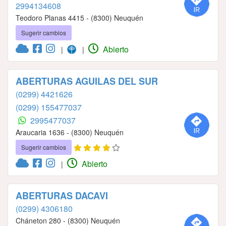
2994134608
Teodoro Planas 4415 - (8300) Neuquén
Sugerir cambios
Abierto
|
|
ABERTURAS AGUILAS DEL SUR
(0299) 4421626
(0299) 155477037
2995477037
Araucaria 1636 - (8300) Neuquén
Sugerir cambios
Abierto
|
ABERTURAS DACAVI
(0299) 4306180
Cháneton 280 - (8300) Neuquén