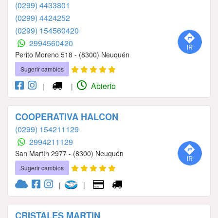
(0299) 4433801
(0299) 4424252
(0299) 154560420
2994560420
Perito Moreno 518 - (8300) Neuquén
Sugerir cambios
Abierto
|
|
COOPERATIVA HALCON
(0299) 154211129
2994211129
San Martín 2977 - (8300) Neuquén
Sugerir cambios
|
|
CRISTALES MARTIN