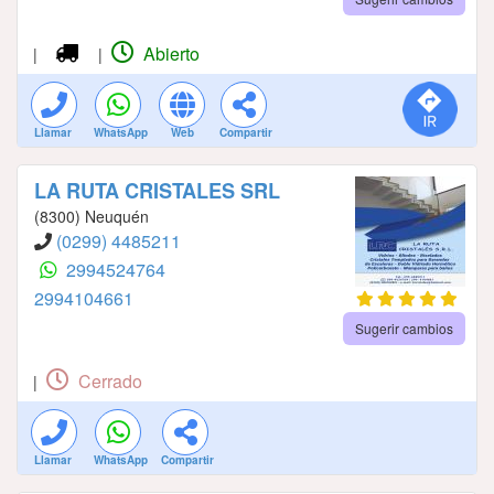
Abierto
|
|
Llamar
WhatsApp
Web
Compartir
LA RUTA CRISTALES SRL
(8300) Neuquén
(0299) 4485211
2994524764
2994104661
Sugerir cambios
Cerrado
|
Llamar
WhatsApp
Compartir