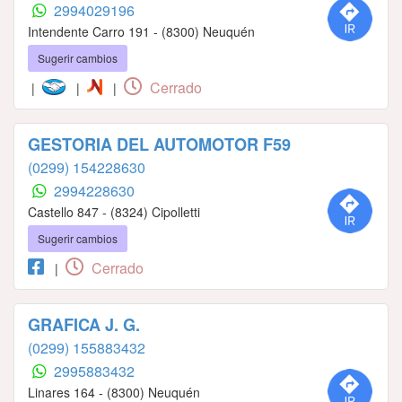
2994029196
Intendente Carro 191 - (8300) Neuquén
Sugerir cambios
Cerrado
|
|
|
GESTORIA DEL AUTOMOTOR F59
(0299) 154228630
2994228630
Castello 847 - (8324) Cipolletti
Sugerir cambios
Cerrado
|
GRAFICA J. G.
(0299) 155883432
2995883432
Linares 164 - (8300) Neuquén