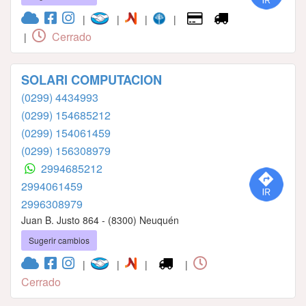
|
|
|
|
Cerrado
|
SOLARI COMPUTACION
(0299) 4434993
(0299) 154685212
(0299) 154061459
(0299) 156308979
2994685212
2994061459
2996308979
Juan B. Justo 864 - (8300) Neuquén
Sugerir cambios
|
|
|
|
Cerrado