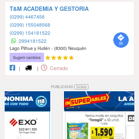
T&M ACADEMIA Y GESTORIA
(0299) 4467456
(0299) 155048568
(0299) 154181522
2994181522
Lago Pilhue y Huilén - (8300) Neuquén
Sugerir cambios
Cerrado
|
|
PUBLICIDAD
GCAds