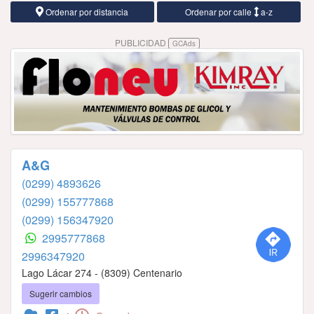
Ordenar por distancia
Ordenar por calle
a-z
PUBLICIDAD
GCAds
A&G
(0299) 4893626
(0299) 155777868
(0299) 156347920
2995777868
2996347920
Lago Lácar 274 - (8309) Centenario
Sugerir cambios