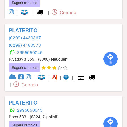
Sugerir cambios
Cerrado
|
|
|
PLATERITO
(0299) 4430367
(0299) 4480373
2995050045
Rivadavia 555 - (8300) Neuquén
Sugerir cambios
|
|
|
|
Cerrado
|
PLATERITO
2995050045
Roca 533 - (8324) Cipolletti
Sugerir cambios