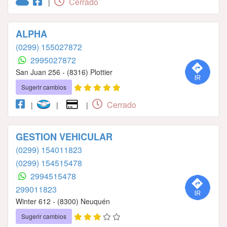
Cerrado
|
ALPHA
(0299) 155027872
2995027872
San Juan 256 - (8316) Plottier
Sugerir cambios
Cerrado
|
|
|
GESTION VEHICULAR
(0299) 154011823
(0299) 154515478
2994515478
299011823
Winter 612 - (8300) Neuquén
Sugerir cambios