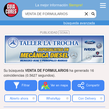
La mejor información
Siempre!
ingres
búsqueda avanzada
Agregar
PUBLICIDAD
GCAds
empres
Actualiza
datos
Publicida
Su búsqueda
VENTA DE FORMULARIOS
ha generado 16
Radio
coincidencias (0.5627 segundos).
Filtrar
Ver en mapa
Compartir
Tiendacore
Contacteno
Abierto ahora
WhatsApp
Con Delivery