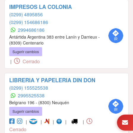
IMPRESOS LA COLONIA
(0299) 4895856
(0299) 154686186
2994686186
Antártida Argentina 383 entre Lanín y Darrieux -
(8309) Centenario
Sugerir cambios
Cerrado
|
LIBRERIA Y PAPELERIA DIN DON
(0299) 155525538
2995525538
Belgrano 196 - (8300) Neuquén
Sugerir cambios
|
|
|
|
|
Cerrado