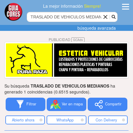
La mejor información
Siempre!
ingres
búsqueda avanzada
Agregar
PUBLICIDAD
GCAds
empres
Actualiza
datos
Publicida
Su búsqueda
TRASLADO DE VEHICULOS MEDIANOS
ha
Radio
generado 1 coincidencias (0.6515 segundos).
Filtrar
Ver en mapa
Compartir
Tiendacore
Contacteno
Abierto ahora
WhatsApp
Con Delivery