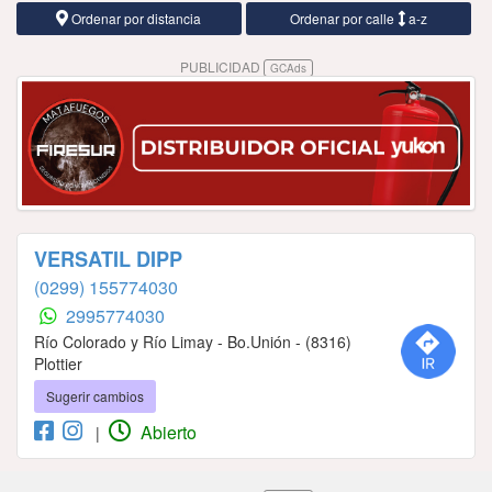
Ordenar por distancia
Ordenar por calle
a-z
PUBLICIDAD
GCAds
VERSATIL DIPP
(0299) 155774030
2995774030
Río Colorado y Río Limay - Bo.Unión - (8316)
Plottier
Sugerir cambios
Abierto
|