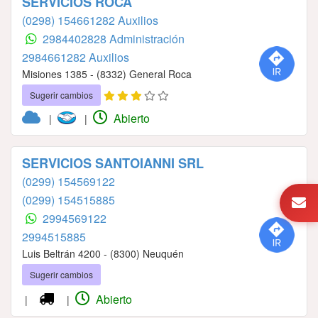
SERVICIOS ROCA
(0298) 154661282 Auxilios
2984402828 Administración
2984661282 Auxilios
Misiones 1385 - (8332) General Roca
Sugerir cambios
Abierto
|
|
SERVICIOS SANTOIANNI SRL
(0299) 154569122
(0299) 154515885
2994569122
2994515885
Luis Beltrán 4200 - (8300) Neuquén
Sugerir cambios
Abierto
|
|