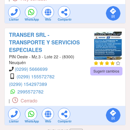
Llamar
WhatsApp
Web
Compartir
TRANSER SRL -
TRANSPORTE Y SERVICIOS
ESPECIALES
PIN Oeste - Mz.3 - Lote 22 - (8300)
Neuquén
(0299) 5666699
Sugerir cambios
(0299) 155572782
(0299) 154297389
2995572782
Cerrado
|
Llamar
WhatsApp
Web
Compartir