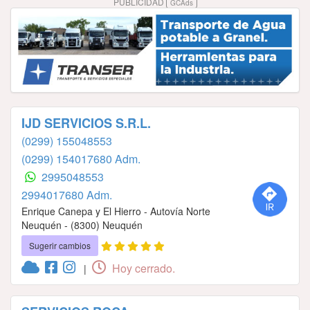
PUBLICIDAD
GCAds
IJD SERVICIOS S.R.L.
(0299) 155048553
(0299) 154017680 Adm.
2995048553
2994017680 Adm.
Enrique Canepa y El Hierro - Autovía Norte
Neuquén - (8300) Neuquén
Sugerir cambios
Hoy cerrado.
|