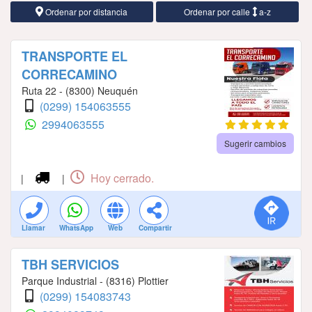
Ordenar por distancia
Ordenar por calle
a-z
TRANSPORTE EL
CORRECAMINO
Ruta 22 - (8300) Neuquén
(0299) 154063555
2994063555
Sugerir cambios
Hoy cerrado.
|
|
Llamar
WhatsApp
Web
Compartir
TBH SERVICIOS
Parque Industrial - (8316) Plottier
(0299) 154083743