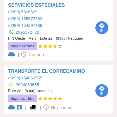
SERVICIOS ESPECIALES
(0299) 5666699
(0299) 155572782
(0299) 154297389
2995572782
PIN Oeste - Mz.3 - Lote 22 - (8300) Neuquén
Sugerir cambios
Cerrado
|
TRANSPORTE EL CORRECAMINO
(0299) 154063555
2994063555
Ruta 22 - (8300) Neuquén
Sugerir cambios
Hoy cerrado.
|
|