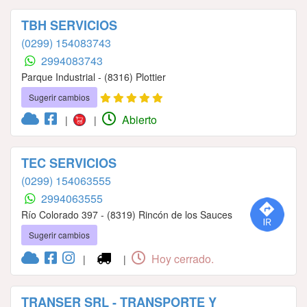
TBH SERVICIOS
(0299) 154083743
2994083743
Parque Industrial - (8316) Plottier
Sugerir cambios
Abierto
|
|
TEC SERVICIOS
(0299) 154063555
2994063555
Río Colorado 397 - (8319) Rincón de los Sauces
Sugerir cambios
Hoy cerrado.
|
|
TRANSER SRL - TRANSPORTE Y