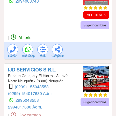
2994083743
VER TIENDA
Sugerir cambios
Abierto
|
Llamar
WhatsApp
Web
Compartir
IJD SERVICIOS S.R.L.
Enrique Canepa y El Hierro - Autovía
Norte Neuquén - (8300) Neuquén
(0299) 155048553
(0299) 154017680 Adm.
2995048553
Sugerir cambios
2994017680 Adm.
Hoy cerrado.
|