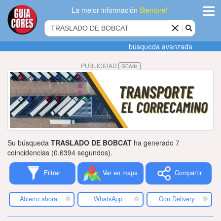
La mejor información
Siempre!
ingres
búsqueda avanzada
Agregar
PUBLICIDAD
GCAds
empres
Actualiza
datos
Publicida
Su búsqueda
TRASLADO DE BOBCAT
ha generado 7
Radio
coincidencias (0.6394 segundos).
Filtrar
Ver en mapa
Compartir
Tiendacore
Contacteno
Abierto ahora
WhatsApp
Con Delivery