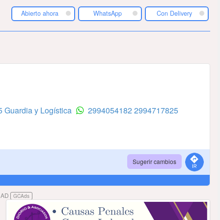
Abierto ahora
WhatsApp
Con Delivery
 Guardia y Logística
2994054182
2994717825
Sugerir cambios
DAD
GCAds