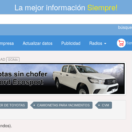
La mejor información
Siempre!
búsque
empresa
Actualizar datos
Publicidad
Radios
DAD
GCAds
ER DE TOYOTAS
CAMIONETAS PARA YACIMIENTOS
CVM
undos).