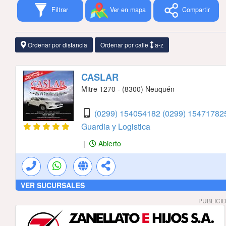
Filtrar
Ver en mapa
Compartir
Ordenar por distancia
Ordenar por calle
a-z
CASLAR
Mitre 1270 - (8300) Neuquén
(0299) 154054182
(0299) 154717825
Guardia y Logistica
|
Abierto
VER SUCURSALES
PUBLICI