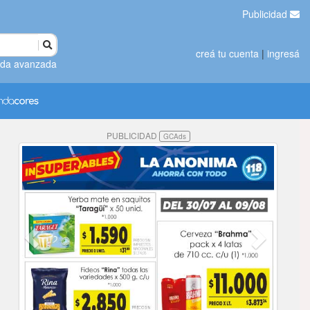
Publicidad
creá tu cuenta
|
ingresá
da avanzada
PUBLICIDAD
GCAds