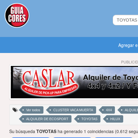
Agregar 
PUBLICI
Ver todos
CLUSTER VACA MUERTA
4X4
ALQUIL
ALQUILER DE ECOSPORT
TOYOTAS
HILUX
Su búsqueda
TOYOTAS
ha generado 1 coincidencias (0.612 seg