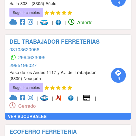
Salta 308 - (8305) Añelo
Sugerir cambios
Abierto
|
|
|
DEL TRABAJADOR FERRETERIAS
08103620056
2994633095
2995196027
Paso de los Andes 1117 y Av. del Trabajador -
(8300) Neuquén
Sugerir cambios
|
|
|
|
|
Cerrado
VER SUCURSALES
ECOFERRO FERRETERIA