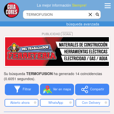
La mejor información
Siempre!
ingres
búsqueda avanzada
Agregar
PUBLICIDAD
GCAds
empres
Actualiza
datos
Publicida
Su búsqueda
TERMOFUSION
ha generado 14 coincidencias
Radio
(0.6051 segundos).
Filtrar
Ver en mapa
Compartir
Tiendacore
Contacteno
Abierto ahora
WhatsApp
Con Delivery