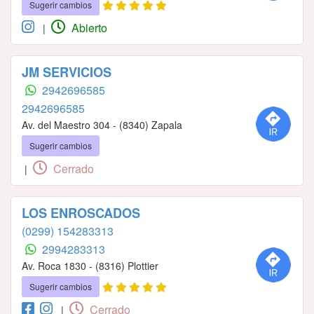
Sugerir cambios
Abierto
|
JM SERVICIOS
2942696585
2942696585
Av. del Maestro 304 - (8340) Zapala
Sugerir cambios
Cerrado
|
LOS ENROSCADOS
(0299) 154283313
2994283313
Av. Roca 1830 - (8316) Plottier
Sugerir cambios
Cerrado
|