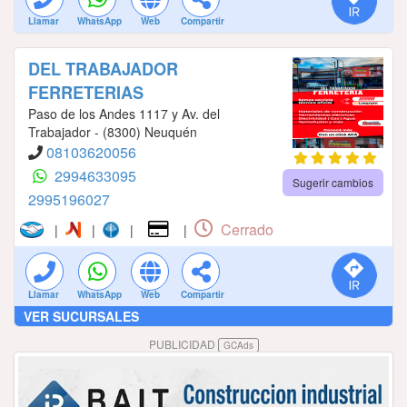
Llamar
WhatsApp
Web
Compartir
DEL TRABAJADOR
FERRETERIAS
Paso de los Andes 1117 y Av. del
Trabajador - (8300) Neuquén
08103620056
2994633095
Sugerir cambios
2995196027
Cerrado
|
|
|
|
Llamar
WhatsApp
Web
Compartir
VER SUCURSALES
PUBLICIDAD
GCAds