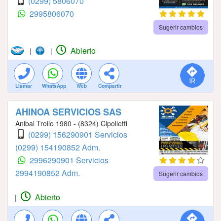
(0299) 5806070
2995806070
Sugerir cambios
Abierto
|
|
Llamar
WhatsApp
Web
Compartir
AHINOA SERVICIOS SAS
Anibal Troilo 1980 - (8324) Cipolletti
(0299) 156290901 Servicios
(0299) 154190852 Adm.
2996290901 Servicios
2994190852 Adm.
Sugerir cambios
Abierto
|