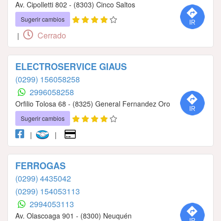
Av. Cipolletti 802 - (8303) Cinco Saltos
Sugerir cambios
Cerrado
|
ELECTROSERVICE GIAUS
(0299) 156058258
2996058258
Orfilio Tolosa 68 - (8325) General Fernandez Oro
Sugerir cambios
|
|
FERROGAS
(0299) 4435042
(0299) 154053113
2994053113
Av. Olascoaga 901 - (8300) Neuquén