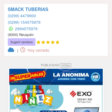
SMACK TUBERIAS
(0299) 4479900
(0299) 154575979
2994575979
(8300) Neuquén
Sugerir cambios
Hoy cerrado.
|
PUBLICIDAD
GCAds