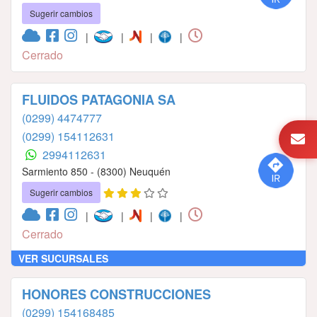
Sugerir cambios
|
|
|
|
Cerrado
FLUIDOS PATAGONIA SA
(0299) 4474777
(0299) 154112631
2994112631
Sarmiento 850 - (8300) Neuquén
Sugerir cambios
|
|
|
|
Cerrado
VER SUCURSALES
HONORES CONSTRUCCIONES
(0299) 154168485