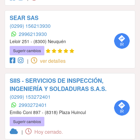
SEAR SAS
(0299) 156213930
2996213930
Leloir 251 - (8300) Neuquén
Sugerir cambios
ver detalles
|
SIIS - SERVICIOS DE INSPECCIÓN,
INGENIERÍA Y SOLDADURAS S.A.S.
(0299) 153272401
2993272401
Emilio Coni 897 - (8318) Plaza Huincul
Sugerir cambios
Hoy cerrado.
|