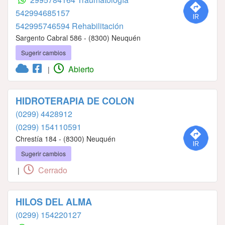
542994685157
542995746594 Rehabilitación
Sargento Cabral 586 - (8300) Neuquén
Sugerir cambios
Abierto
|
HIDROTERAPIA DE COLON
(0299) 4428912
(0299) 154110591
Chrestía 184 - (8300) Neuquén
Sugerir cambios
Cerrado
|
HILOS DEL ALMA
(0299) 154220127