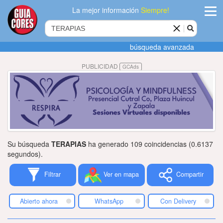
La mejor información
Siempre!
ingres
búsqueda avanzada
Agregar
PUBLICIDAD
GCAds
empres
Actualiza
datos
Publicida
Su búsqueda
TERAPIAS
ha generado 109 coincidencias (0.6137
Radio
segundos).
Filtrar
Ver en mapa
Compartir
Tiendacore
Contacteno
Abierto ahora
WhatsApp
Con Delivery