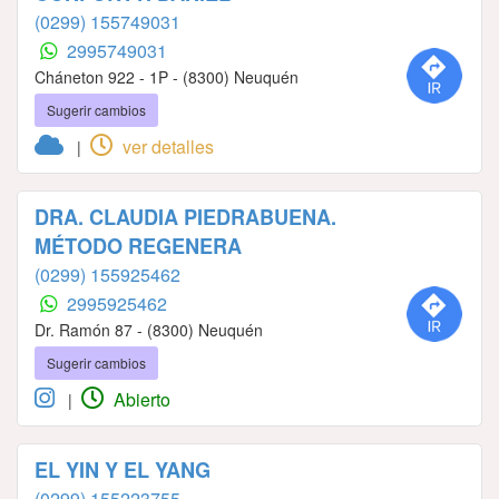
(0299) 155749031
2995749031
Cháneton 922 - 1P - (8300) Neuquén
Sugerir cambios
ver detalles
|
DRA. CLAUDIA PIEDRABUENA.
MÉTODO REGENERA
(0299) 155925462
2995925462
Dr. Ramón 87 - (8300) Neuquén
Sugerir cambios
Abierto
|
EL YIN Y EL YANG
(0299) 155223755