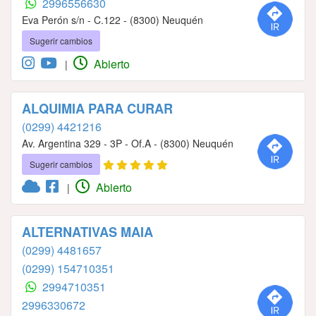
2996556630
Eva Perón s/n - C.122 - (8300) Neuquén
Sugerir cambios
Abierto
|
ALQUIMIA PARA CURAR
(0299) 4421216
Av. Argentina 329 - 3P - Of.A - (8300) Neuquén
Sugerir cambios
Abierto
|
ALTERNATIVAS MAIA
(0299) 4481657
(0299) 154710351
2994710351
2996330672