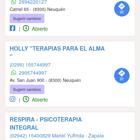
2994220127
Catriel 65 - (8300) Neuquén
Sugerir cambios
Abierto
|
HOLLY "TERAPIAS PARA EL ALMA
"
(0299) 155744997
2995744997
Av. San Juan 900 - (8300) Neuquén
Sugerir cambios
Abierto
|
RESPIRA - PSICOTERAPIA
INTEGRAL
(02942) 15400829 Mariel Yuffrida - Zapala