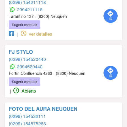
(0299) 154211118
2994211118
Tarantino 137 - (8300) Neuquén
Sugerir cambios
ver detalles
|
FJ STYLO
(0299) 154520440
2994520440
Fortín Confluencia 4263 - (8300) Neuquén
Sugerir cambios
Abierto
|
FOTO DEL AURA NEUQUEN
(0299) 154532111
(0299) 154575268