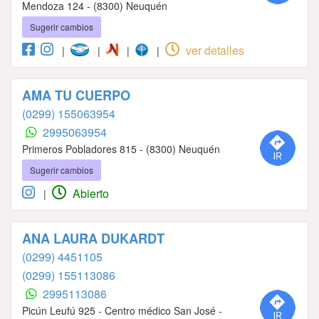
Mendoza 124 - (8300) Neuquén
Sugerir cambios
ver detalles
|
|
|
|
AMA TU CUERPO
(0299) 155063954
2995063954
Primeros Pobladores 815 - (8300) Neuquén
Sugerir cambios
Abierto
|
ANA LAURA DUKARDT
(0299) 4451105
(0299) 155113086
2995113086
Picún Leufú 925 - Centro médico San José -