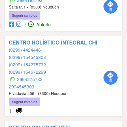
2994182792
Salta 691 - (8300) Neuquén
Sugerir cambios
Abierto
|
CENTRO HOLÍSTICO ÍNTEGRAL CHI
(0299) 4424446
(0299) 154545303
(0299) 154275732
(0299) 154672299
2994275732
2994545303
Rivadavia 456 - (8300) Neuquén
Sugerir cambios
|