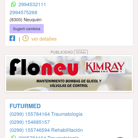
2994532111
2994575268
(8300) Neuquén
Sugerir cambios
ver detalles
|
PUBLICIDAD
GCAds
FUTURMED
(0299) 155784164 Traumatología
(0299) 154685157
(0299) 155746594 Rehabilitación
2995784164 Traumatología