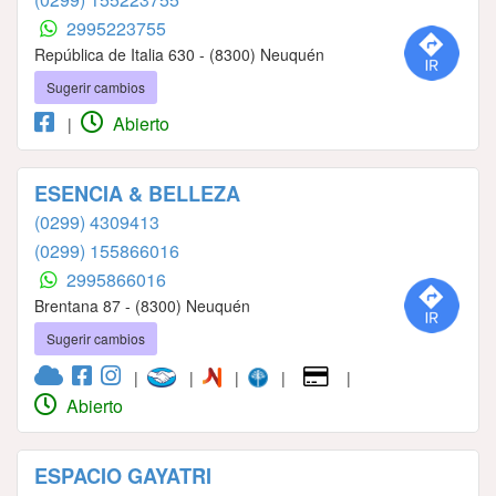
2995223755
República de Italia 630 - (8300) Neuquén
Sugerir cambios
Abierto
|
ESENCIA & BELLEZA
(0299) 4309413
(0299) 155866016
2995866016
Brentana 87 - (8300) Neuquén
Sugerir cambios
|
|
|
|
|
Abierto
ESPACIO GAYATRI