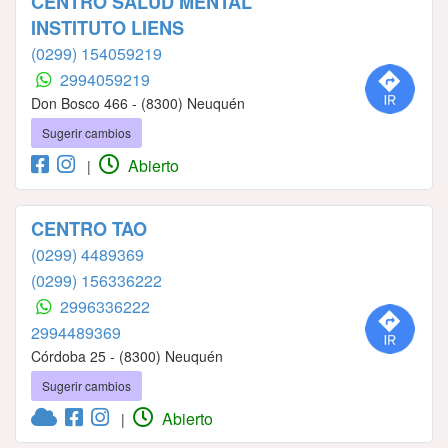
CENTRO SALUD MENTAL
INSTITUTO LIENS
(0299) 154059219
2994059219
Don Bosco 466 - (8300) Neuquén
Sugerir cambios
Abierto
|
CENTRO TAO
(0299) 4489369
(0299) 156336222
2996336222
2994489369
Córdoba 25 - (8300) Neuquén
Sugerir cambios
Abierto
|