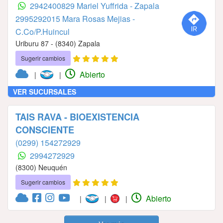
2942400829 Mariel Yuffrida - Zapala
2995292015 Mara Rosas Mejias -
C.Co/P.Huincul
Uriburu 87 - (8340) Zapala
Sugerir cambios
Abierto
|
|
VER SUCURSALES
TAIS RAVA - BIOEXISTENCIA
CONSCIENTE
(0299) 154272929
2994272929
(8300) Neuquén
Sugerir cambios
Abierto
|
|
|