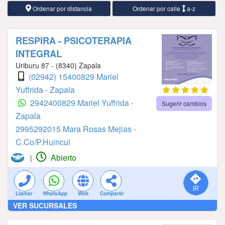
Ordenar por distancia
Ordenar por calle
a-z
RESPIRA - PSICOTERAPIA
INTEGRAL
Uriburu 87 - (8340) Zapala
(02942) 15400829 Mariel
Yuffrida - Zapala
2942400829 Mariel Yuffrida -
Sugerir cambios
Zapala
2995292015 Mara Rosas Mejias -
C.Co/P.Huincul
Abierto
|
Llamar
WhatsApp
Web
Compartir
VER SUCURSALES