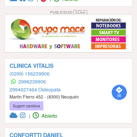
PUBLICIDAD
GCAds
CLINICA VITALIS
(0299) 156239906
2996239906
2994627464 Osteopata
Martin Fierro 452 - (8300) Neuquén
Sugerir cambios
Abierto
|
CONFORTTI DANIEL