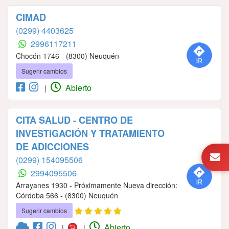
CIMAD
(0299) 4403625
2996117211
Chocón 1746 - (8300) Neuquén
Sugerir cambios
Abierto
|
CITA SALUD - CENTRO DE
INVESTIGACIÓN Y TRATAMIENTO
DE ADICCIONES
(0299) 154095506
2994095506
Arrayanes 1930 - Próximamente Nueva dirección:
Córdoba 566 - (8300) Neuquén
Sugerir cambios
Abierto
|
|