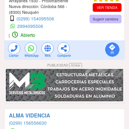
Arrayanes 1930 - Próximamente
Nueva dirección: Córdoba 566 -
VER TIENDA
(8300) Neuquén
(0299) 154095506
Sugerir cambios
2994095506
Abierto
|
Llamar
WhatsApp
Web
Compartir
PUBLICIDAD
GCAds
ALMA VIDENCIA
(0299) 156556630