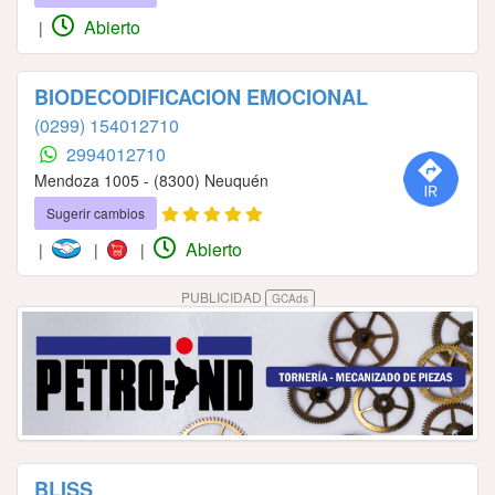
Abierto
|
BIODECODIFICACION EMOCIONAL
(0299) 154012710
2994012710
Mendoza 1005 - (8300) Neuquén
Sugerir cambios
Abierto
|
|
|
PUBLICIDAD
GCAds
BLISS