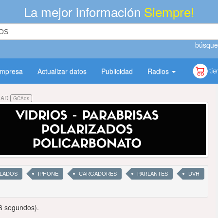
La mejor información
Siempre!
búsque
empresa
Actualizar datos
Publicidad
Radios
DAD
GCAds
LADOS
IPHONE
CARGADORES
PARLANTES
DVH
6 segundos).