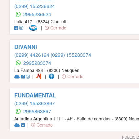
(0299) 155236624
2995236624
Italia 417 - (8324) Cipolletti
|
|
Cerrado
DIVANNI
(0299) 4426124
(0299) 155283374
2995283374
La Pampa 494 - (8300) Neuquén
|
|
|
Cerrado
FUNDAMENTAL
(0299) 155863897
2995863897
Antártida Argentina 1111 - 4P - Patio de comidas - (8300) Neu
|
Cerrado
PUBLICI