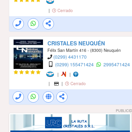
|
Cerrado
CRISTALES NEUQUÉN
Félix San Martín 416 - (8300) Neuquén
(0299) 4431170
(0299) 155471424
2995471424
|
|
|
|
Cerrado
PUBLICI