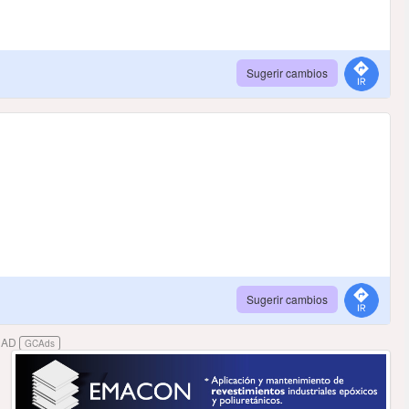
Sugerir cambios
Sugerir cambios
DAD
GCAds