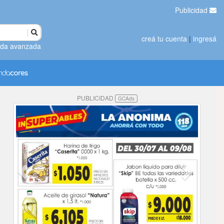
Publicidad
creá tu cuenta
|
ingresá
da avanzada
PUBLICIDAD
GCAds