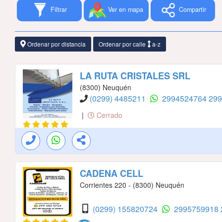
Filtrar
Ver en mapa
Compartir
Ordenar por distancia
Ordenar por calle
a-z
LA RUTA CRISTALES SRL
(8300) Neuquén
(0299) 4485211
2994524764
299
|
Cerrado
CADENA CELL
Corrientes 220 - (8300) Neuquén
(0299) 155820724
2995759918