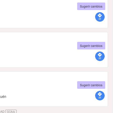
Sugerir cambios
Sugerir cambios
Sugerir cambios
quén
DAD
GCAds