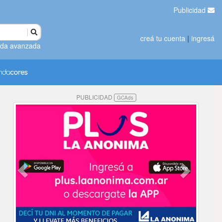
Publicidad
creá tu cuenta
|
ingresá
da avanzada
PUBLICIDAD
GCAds