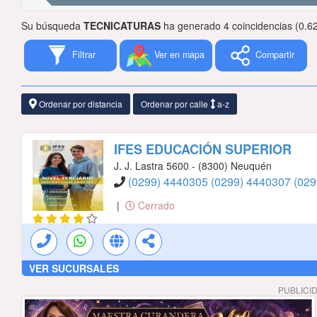
Su búsqueda
TECNICATURAS
ha generado 4 coincidencias (0.6
Filtrar
Ver en mapa
Compartir
Ordenar por distancia
Ordenar por calle
a-z
IFES EDUCACIÓN SUPERIOR
J. J. Lastra 5600 - (8300) Neuquén
(0299) 4440305
(0299) 4440307
(02
|
Cerrado
VER SUCURSALES
PUBLICI