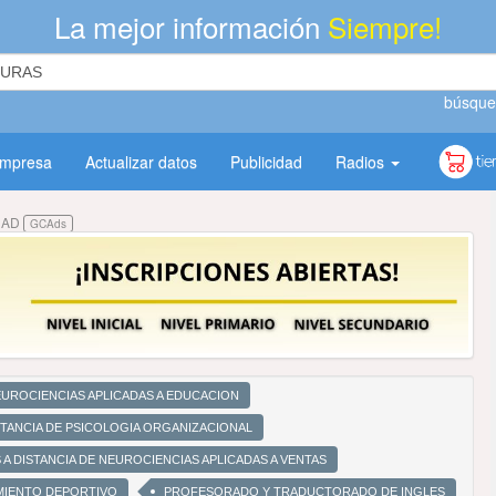
La mejor información
Siempre!
búsque
empresa
Actualizar datos
Publicidad
Radios
DAD
GCAds
EUROCIENCIAS APLICADAS A EDUCACION
STANCIA DE PSICOLOGIA ORGANIZACIONAL
A DISTANCIA DE NEUROCIENCIAS APLICADAS A VENTAS
AMIENTO DEPORTIVO
PROFESORADO Y TRADUCTORADO DE INGLES