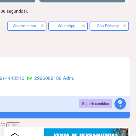
206 segundos).
Abierto ahora
WhatsApp
Con Delivery
99) 4440316
2996088188 Adm.
Sugerir cambios
DAD
GCAds