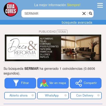
La mejor información
Siempre!
ingres
búsqueda avanzada
Agregar
PUBLICIDAD
GCAds
empres
Actualiza
datos
Publicida
Su búsqueda
SERMAR
ha generado 1 coincidencias (0.6606
Radio
segundos).
Filtrar
Ver en mapa
Compartir
Tiendacore
Contacteno
Abierto ahora
WhatsApp
Con Delivery