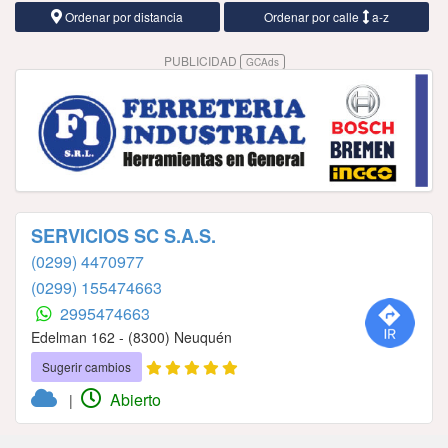
Ordenar por distancia
Ordenar por calle
a-z
PUBLICIDAD
GCAds
SERVICIOS SC S.A.S.
(0299) 4470977
(0299) 155474663
2995474663
Edelman 162 - (8300) Neuquén
Sugerir cambios
Abierto
|