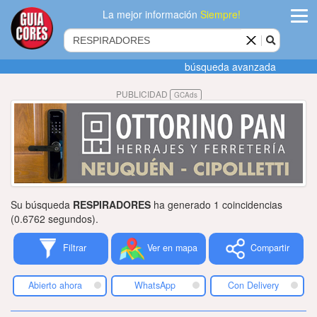
La mejor información
Siempre!
ingres
búsqueda avanzada
Agregar
PUBLICIDAD
GCAds
empres
Actualiza
datos
Publicida
Su búsqueda
RESPIRADORES
ha generado 1 coincidencias
Radio
(0.6762 segundos).
Filtrar
Ver en mapa
Compartir
Tiendacore
Contacteno
Abierto ahora
WhatsApp
Con Delivery