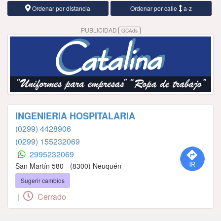
Ordenar por distancia
Ordenar por calle
a-z
PUBLICIDAD
GCAds
INGENIERIA HOSPITALARIA
(0299) 4428906
(0299) 155232069
2995232069
San Martín 580 - (8300) Neuquén
Sugerir cambios
Cerrado
|