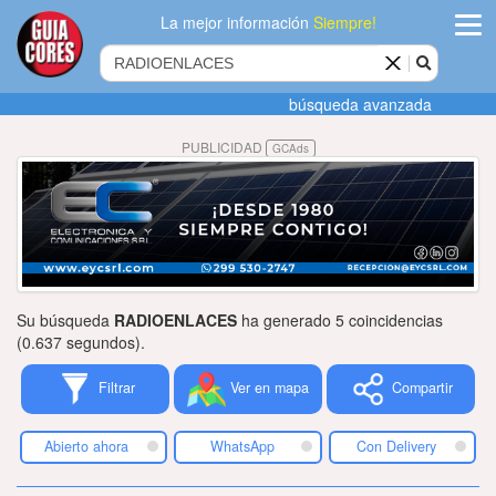
La mejor información
Siempre!
ingres
búsqueda avanzada
Agregar
PUBLICIDAD
GCAds
empres
Actualiza
datos
Publicida
Su búsqueda
RADIOENLACES
ha generado 5 coincidencias
Radio
(0.637 segundos).
Filtrar
Ver en mapa
Compartir
Tiendacore
Contacteno
Abierto ahora
WhatsApp
Con Delivery