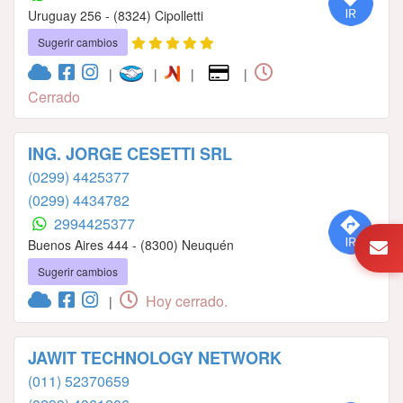
Uruguay 256 - (8324) Cipolletti
Sugerir cambios
|
|
|
|
Cerrado
ING. JORGE CESETTI SRL
(0299) 4425377
(0299) 4434782
2994425377
Buenos Aires 444 - (8300) Neuquén
Sugerir cambios
Hoy cerrado.
|
JAWIT TECHNOLOGY NETWORK
(011) 52370659