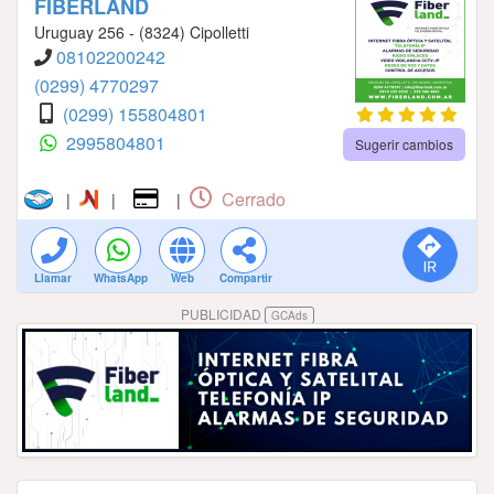
FIBERLAND
Uruguay 256 - (8324) Cipolletti
08102200242
(0299) 4770297
(0299) 155804801
2995804801
Sugerir cambios
Cerrado
|
|
|
Llamar
WhatsApp
Web
Compartir
PUBLICIDAD
GCAds