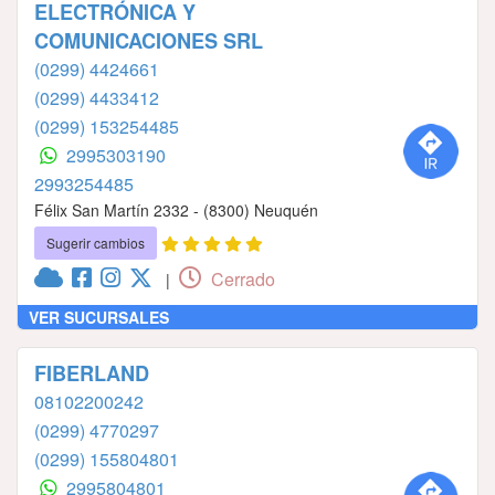
ELECTRÓNICA Y
COMUNICACIONES SRL
(0299) 4424661
(0299) 4433412
(0299) 153254485
2995303190
2993254485
Félix San Martín 2332 - (8300) Neuquén
Sugerir cambios
Cerrado
|
VER SUCURSALES
FIBERLAND
08102200242
(0299) 4770297
(0299) 155804801
2995804801