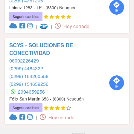
(0299) 4361206
Láinez 1283 - 1P - (8300) Neuquén
Sugerir cambios
Hoy cerrado.
|
|
SCYS - SOLUCIONES DE
CONECTIVIDAD
08002226429
(0299) 4484322
(0299) 154200556
(0299) 154659256
2994659256
Félix San Martín 656 - (8300) Neuquén
Sugerir cambios
Hoy cerrado.
|