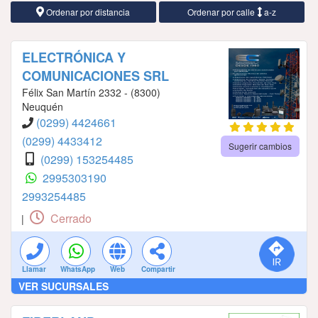
Ordenar por distancia
Ordenar por calle
a-z
ELECTRÓNICA Y
COMUNICACIONES SRL
Félix San Martín 2332 - (8300)
Neuquén
(0299) 4424661
(0299) 4433412
Sugerir cambios
(0299) 153254485
2995303190
2993254485
Cerrado
|
Llamar
WhatsApp
Web
Compartir
VER SUCURSALES