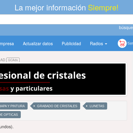
La mejor información
Siempre!
búsque
empresa
Actualizar datos
Publicidad
Radios
DAD
GCAds
APA Y PINTURA
GRABADO DE CRISTALES
LUNETAS
DE OPTICAS
undos).