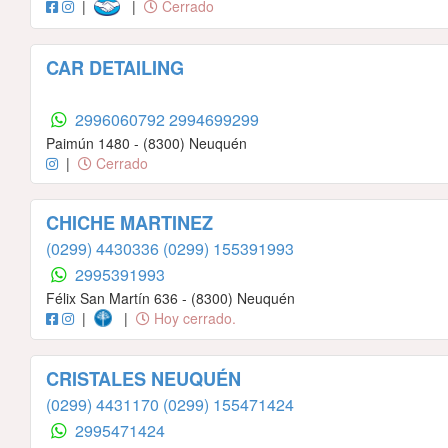
|
|
Cerrado
CAR DETAILING
2996060792
2994699299
Paimún 1480 - (8300) Neuquén
|
Cerrado
CHICHE MARTINEZ
(0299) 4430336
(0299) 155391993
2995391993
Félix San Martín 636 - (8300) Neuquén
|
|
Hoy cerrado.
CRISTALES NEUQUÉN
(0299) 4431170
(0299) 155471424
2995471424