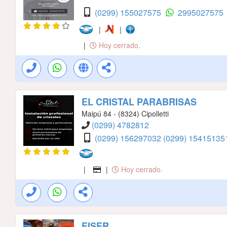
(0299) 155027575
2995027575
|
|
|
Hoy cerrado.
EL CRISTAL PARABRISAS
Maipú 84 - (8324) Cipolletti
(0299) 4782812
(0299) 156297032
(0299) 1541513
|
|
Hoy cerrado.
EISER