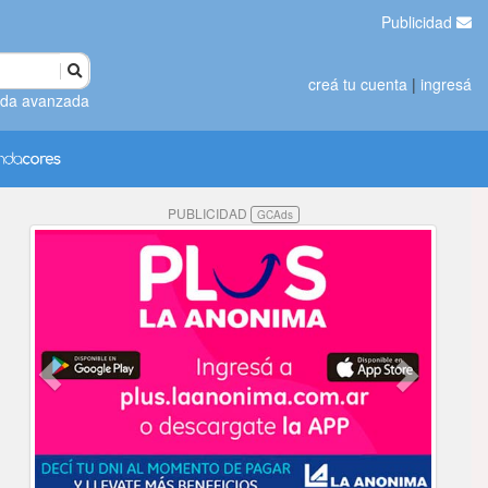
Publicidad
creá tu cuenta
|
ingresá
da avanzada
PUBLICIDAD
GCAds