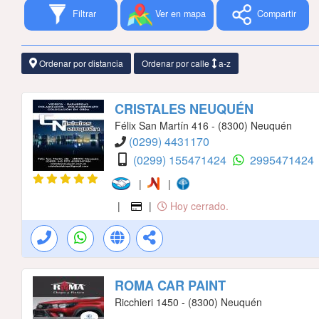
Filtrar
Ver en mapa
Compartir
Ordenar por distancia
Ordenar por calle
a-z
CRISTALES NEUQUÉN
Félix San Martín 416 - (8300) Neuquén
(0299) 4431170
(0299) 155471424
2995471424
|
|
|
|
Hoy cerrado.
ROMA CAR PAINT
Ricchieri 1450 - (8300) Neuquén