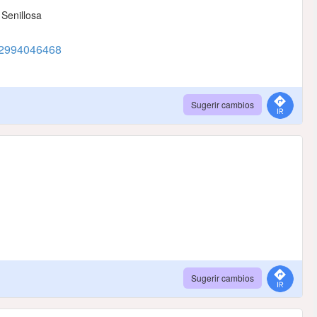
 Senillosa
2994046468
Sugerir cambios
Sugerir cambios