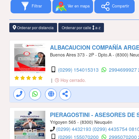
Filtrar
Ver en mapa
Compartir
Ordenar por distancia
Ordenar por calle
a-z
ALBACAUCION COMPAÑÍA ARGE
Buenos Aires 373 - 2P - Dpto.A - (8300) Ne
(0299) 154015313
2994699927
|
Hoy cerrado.
PIERAGOSTINI - ASESORES DE
Yrigoyen 565 - (8300) Neuquén
(0299) 4432193
(0299) 4435754
081
(0299) 155070200
2995070200