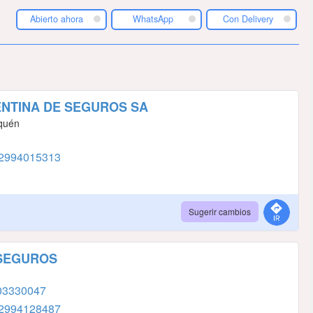
Abierto ahora
WhatsApp
Con Delivery
NTINA DE SEGUROS SA
uquén
2994015313
Sugerir cambios
 SEGUROS
03330047
2994128487