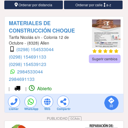
Ordenar por distancia
Ordenar por calle
a-z
MATERIALES DE
CONSTRUCCIÓN CHOQUE
Tarifa Nicolás s/n - Colonia 12 de
Octubre - (8328) Allen
(0298) 154533044
(0298) 154691133
Sugerir cambios
(0298) 154539123
2984533044
2984691133
Abierto
|
|
Llamar
WhatsApp
Web
Compartir
PUBLICIDAD
GCAds