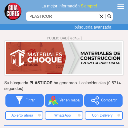
La mejor información
Siempre!
ingres
búsqueda avanzada
Agregar
PUBLICIDAD
GCAds
empres
Actualiza
datos
Publicida
Su búsqueda
PLASTICOR
ha generado 1 coincidencias (0.5714
Radio
segundos).
Filtrar
Ver en mapa
Compartir
Tiendacore
Contacteno
Abierto ahora
WhatsApp
Con Delivery