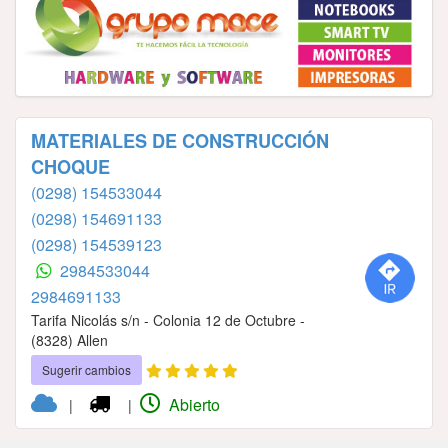
MATERIALES DE CONSTRUCCIÓN
CHOQUE
(0298) 154533044
(0298) 154691133
(0298) 154539123
2984533044
2984691133
Tarifa Nicolás s/n - Colonia 12 de Octubre -
(8328) Allen
Sugerir cambios
Abierto
|
|