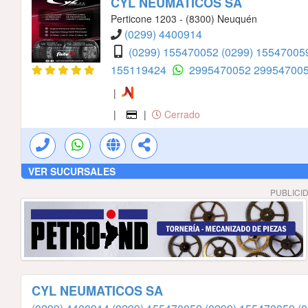
CYL NEUMATICOS SA
Perticone 1203 - (8300) Neuquén
(0299) 4400914
(0299) 155470052
(0299) 1554700
155119424
2995470052
29954700
|
|
|
Cerrado
VER SUCURSALES
PUBLICI
CYL NEUMATICOS SA