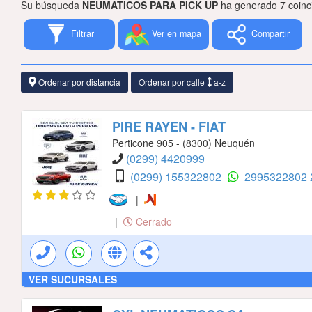
Su búsqueda
NEUMATICOS PARA PICK UP
ha generado 7 coinc
Filtrar
Ver en mapa
Compartir
Ordenar por distancia
Ordenar por calle
a-z
PIRE RAYEN - FIAT
Perticone 905 - (8300) Neuquén
(0299) 4420999
(0299) 155322802
2995322802
|
|
Cerrado
VER SUCURSALES