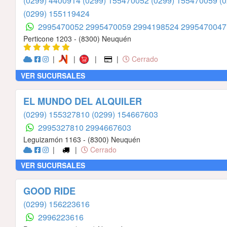
(0299) 4400914
(0299) 155470052
(0299) 155470059
(
(0299) 155119424
2995470052
2995470059
2994198524
299547004
Perticone 1203 - (8300) Neuquén
|
|
|
|
Cerrado
VER SUCURSALES
EL MUNDO DEL ALQUILER
(0299) 155327810
(0299) 154667603
2995327810
2994667603
Leguizamón 1163 - (8300) Neuquén
|
|
Cerrado
VER SUCURSALES
GOOD RIDE
(0299) 156223616
2996223616