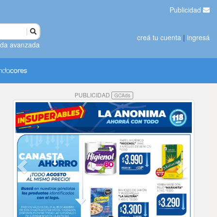
Publicidad
creá tu cuenta
|
ingresá
da avanzada
PUBLICIDAD
GCAds