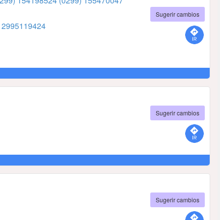
0299) 154198524
(0299) 155470047
Sugerir cambios
7
2995119424
Sugerir cambios
Sugerir cambios