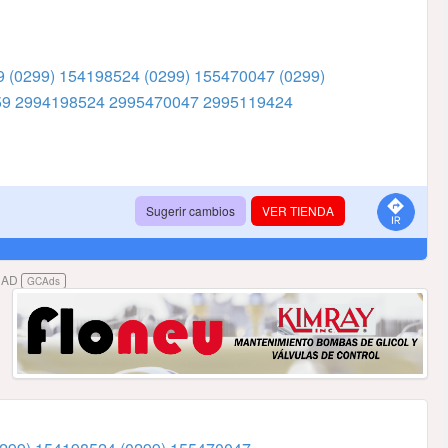
59
(0299) 154198524
(0299) 155470047
(0299)
59
2994198524
2995470047
2995119424
Sugerir cambios
VER TIENDA
DAD
GCAds