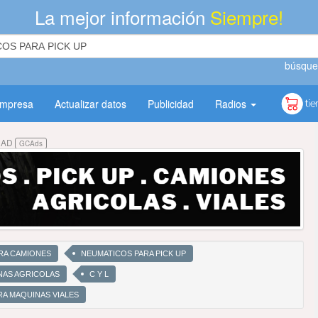
La mejor información
Siempre!
búsque
empresa
Actualizar datos
Publicidad
Radios
DAD
GCAds
RA CAMIONES
NEUMATICOS PARA PICK UP
NAS AGRICOLAS
C Y L
A MAQUINAS VIALES