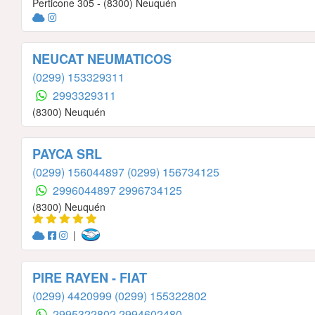
Perticone 305 - (8300) Neuquén
NEUCAT NEUMATICOS
(0299) 153329311
2993329311
(8300) Neuquén
PAYCA SRL
(0299) 156044897
(0299) 156734125
2996044897
2996734125
(8300) Neuquén
|
PIRE RAYEN - FIAT
(0299) 4420999
(0299) 155322802
2995322802
2994602480