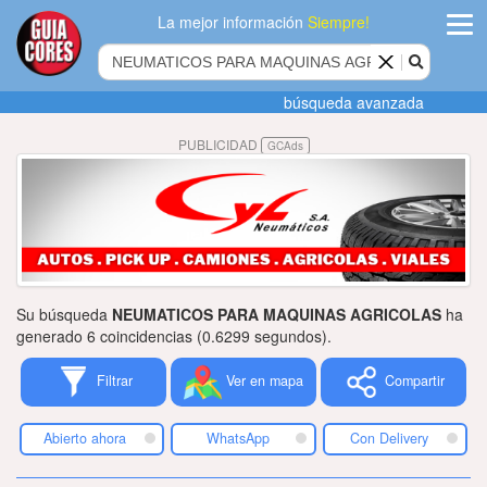
La mejor información
Siempre!
ingres
búsqueda avanzada
Agregar
PUBLICIDAD
GCAds
empres
Actualiza
datos
Publicida
Su búsqueda
NEUMATICOS PARA MAQUINAS AGRICOLAS
ha
Radio
generado 6 coincidencias (0.6299 segundos).
Filtrar
Ver en mapa
Compartir
Tiendacore
Contacteno
Abierto ahora
WhatsApp
Con Delivery