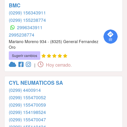
BMC
(0299) 156343911
(0299) 155238774
2996343911
2995238774
Mariano Moreno 934 - (8325) General Fernandez
Oro
Sugerir cambios
Hoy cerrado.
|
CYL NEUMATICOS SA
(0299) 4400914
(0299) 155470052
(0299) 155470059
(0299) 154198524
(0299) 155470047
(0299) 155119424