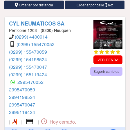
Ordenar por distancia
Ordenar por calle
a-z
CYL NEUMATICOS SA
Perticone 1203 - (8300) Neuquén
(0299) 4400914
(0299) 155470052
(0299) 155470059
(0299) 154198524
VER TIENDA
(0299) 155470047
Sugerir cambios
(0299) 155119424
2995470052
2995470059
2994198524
2995470047
2995119424
Hoy cerrado.
|
|
|