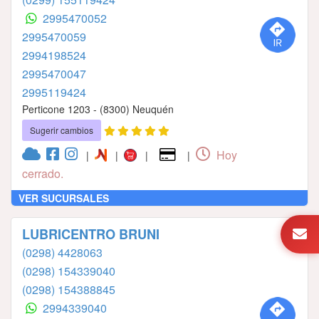
2995470052
2995470059
2994198524
2995470047
2995119424
Perticone 1203 - (8300) Neuquén
Sugerir cambios
Hoy
|
|
|
|
cerrado.
VER SUCURSALES
LUBRICENTRO BRUNI
(0298) 4428063
(0298) 154339040
(0298) 154388845
2994339040