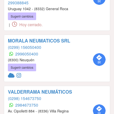
299388845
Uruguay 1042 - (8332) General Roca
Sugerir cambios
Hoy cerrado.
|
MORALA NEUMATICOS SRL
(0299) 156050400
2996050400
(8300) Neuquén
Sugerir cambios
VALDERRAMA NEUMÁTICOS
(0298) 154673750
2984673750
Av. Cipolletti 884 - (8336) Villa Regina