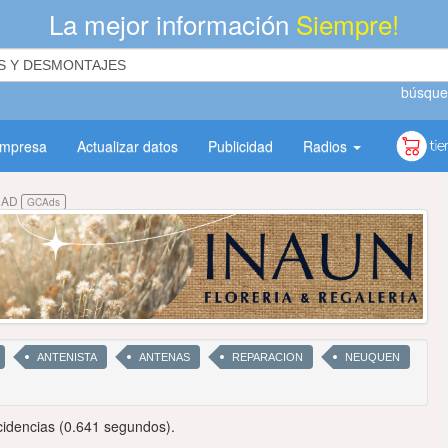
La mejor información
Siempre!
búsque
empresa
Actualizar datos
Publicidad
Radios
DAD
GCAds
ANTENISTA
ANTENAS
REPARACION
NEUQUEN
idencias (0.641 segundos).