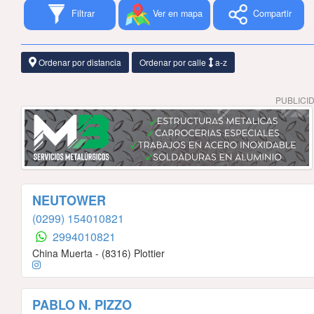
Filtrar
Ver en mapa
Compartir
Ordenar por distancia
Ordenar por calle
a-z
PUBLICI
NEUTOWER
(0299) 154010821
2994010821
China Muerta - (8316) Plottier
PABLO N. PIZZO