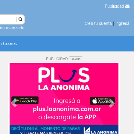
Publicidad
creá tu cuenta
|
ingresá
da avanzada
PUBLICIDAD
GCAds