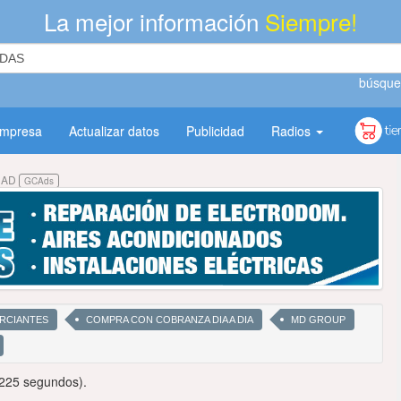
La mejor información
Siempre!
búsque
empresa
Actualizar datos
Publicidad
Radios
DAD
GCAds
ERCIANTES
COMPRA CON COBRANZA DIA A DIA
MD GROUP
6225 segundos).