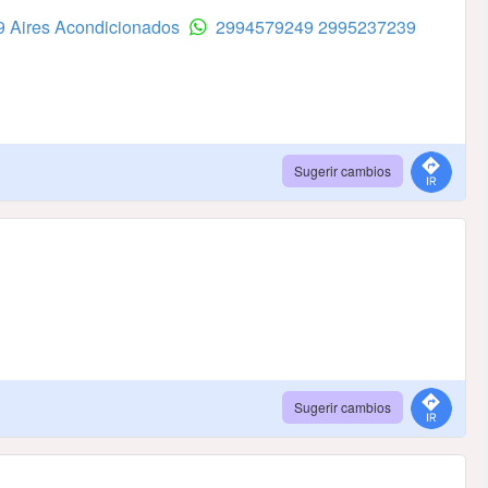
9 Aires Acondicionados
2994579249
2995237239
Sugerir cambios
Sugerir cambios