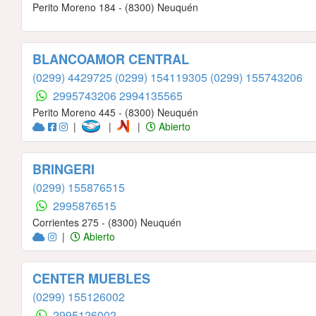
Perito Moreno 184 - (8300) Neuquén
BLANCOAMOR CENTRAL
(0299) 4429725
(0299) 154119305
(0299) 155743206
2995743206
2994135565
Perito Moreno 445 - (8300) Neuquén
|
|
|
Abierto
BRINGERI
(0299) 155876515
2995876515
Corrientes 275 - (8300) Neuquén
|
Abierto
CENTER MUEBLES
(0299) 155126002
2995126002