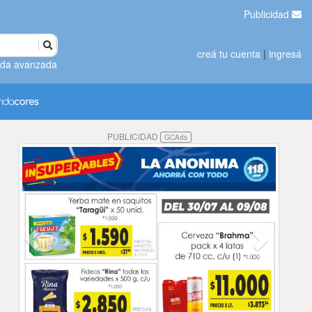
Publicidad
creá tu cuenta
|
ingresá
da avanzada
PUBLICIDAD
GCAds