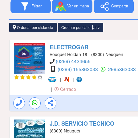
Filtrar
Ver en mapa
Compartir
Ordenar por distancia
Ordenar por calle
a-z
ELECTROGAR
Bouquet Roldán 18 - (8300) Neuquén
(0299) 4424655
(0299) 155863033
2995863033
|
|
|
Cerrado
J.D. SERVICIO TECNICO
(8300) Neuquén