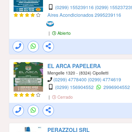
(0299) 155239116
(0299) 15523723
Aires Acondicionados
2995239116
|
Abierto
EL ARCA PAPELERA
Mengelle 1320 - (8324) Cipolletti
(0299) 4778400
(0299) 4774619
(0299) 156904552
2996904552
|
Cerrado
PERAZZOLI SRL