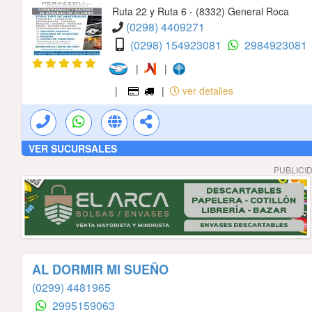
Ruta 22 y Ruta 6 - (8332) General Roca
(0298) 4409271
(0298) 154923081
2984923081
|
|
|
|
ver detalles
VER SUCURSALES
PUBLICI
AL DORMIR MI SUEÑO
(0299) 4481965
2995159063