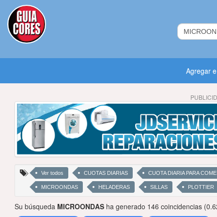
Agregar 
PUBLICI
Ver todos
CUOTAS DIARIAS
CUOTA DIARIA PARA COM
MICROONDAS
HELADERAS
SILLAS
PLOTTIER
Su búsqueda
MICROONDAS
ha generado 146 coincidencias (0.