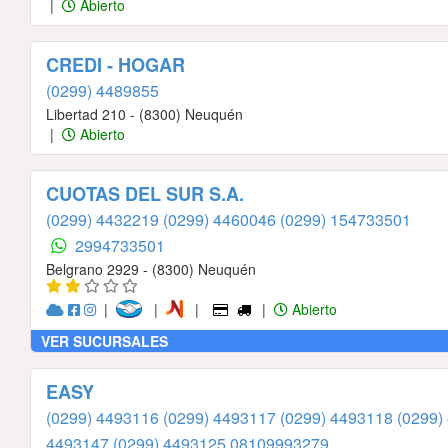
|
Abierto
CREDI - HOGAR
(0299) 4489855
Libertad 210 - (8300) Neuquén
|
Abierto
CUOTAS DEL SUR S.A.
(0299) 4432219
(0299) 4460046
(0299) 154733501
2994733501
Belgrano 2929 - (8300) Neuquén
|
|
|
|
Abierto
VER SUCURSALES
EASY
(0299) 4493116
(0299) 4493117
(0299) 4493118
(0299)
4493147
(0299) 4493125
08109993279