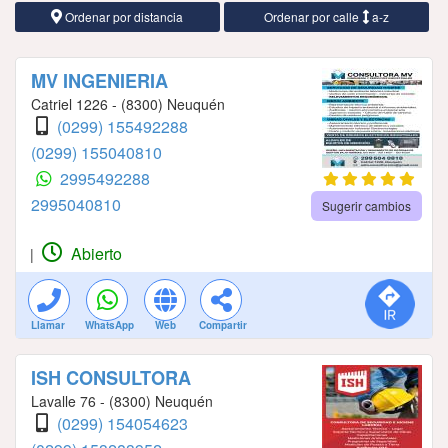
Ordenar por distancia
Ordenar por calle
a-z
MV INGENIERIA
Catriel 1226 - (8300) Neuquén
(0299) 155492288
(0299) 155040810
2995492288
2995040810
Sugerir cambios
Abierto
|
Llamar
WhatsApp
Web
Compartir
ISH CONSULTORA
Lavalle 76 - (8300) Neuquén
(0299) 154054623