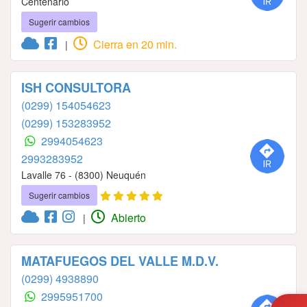
Centenario
Sugerir cambios
Cierra en 20 min.
|
ISH CONSULTORA
(0299) 154054623
(0299) 153283952
2994054623
2993283952
Lavalle 76 - (8300) Neuquén
Sugerir cambios
Abierto
|
MATAFUEGOS DEL VALLE M.D.V.
(0299) 4938890
2995951700