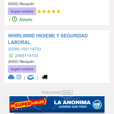
(8300) Neuquén
Sugerir cambios
Abierto
|
WHIRLWIND HIGIENE Y SEGURIDAD
LABORAL
(0299) 155114733
2995114733
(8300) Neuquén
Sugerir cambios
|
|
PUBLICIDAD
GCAds