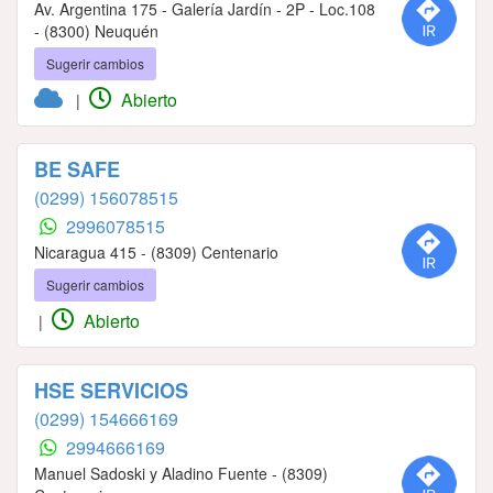
Av. Argentina 175 - Galería Jardín - 2P - Loc.108
- (8300) Neuquén
Sugerir cambios
Abierto
|
BE SAFE
(0299) 156078515
2996078515
Nicaragua 415 - (8309) Centenario
Sugerir cambios
Abierto
|
HSE SERVICIOS
(0299) 154666169
2994666169
Manuel Sadoski y Aladino Fuente - (8309)