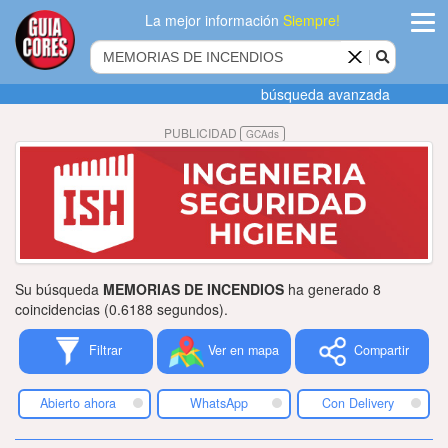
La mejor información
Siempre!
ingres
búsqueda avanzada
Agregar
PUBLICIDAD
GCAds
empres
Actualiza
datos
Publicida
Su búsqueda
MEMORIAS DE INCENDIOS
ha generado 8
Radio
coincidencias (0.6188 segundos).
Filtrar
Ver en mapa
Compartir
Tiendacore
Contacteno
Abierto ahora
WhatsApp
Con Delivery