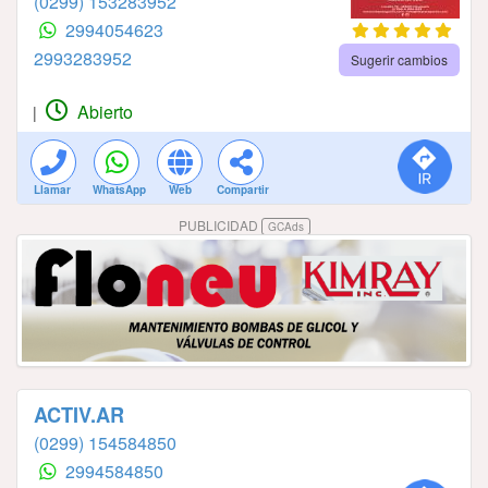
(0299) 153283952
2994054623
2993283952
Sugerir cambios
Abierto
|
Llamar
WhatsApp
Web
Compartir
PUBLICIDAD
GCAds
ACTIV.AR
(0299) 154584850
2994584850