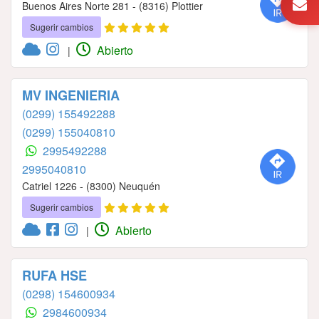
Buenos Aires Norte 281 - (8316) Plottier
Sugerir cambios
Abierto
|
MV INGENIERIA
(0299) 155492288
(0299) 155040810
2995492288
2995040810
Catriel 1226 - (8300) Neuquén
Sugerir cambios
Abierto
|
RUFA HSE
(0298) 154600934
2984600934