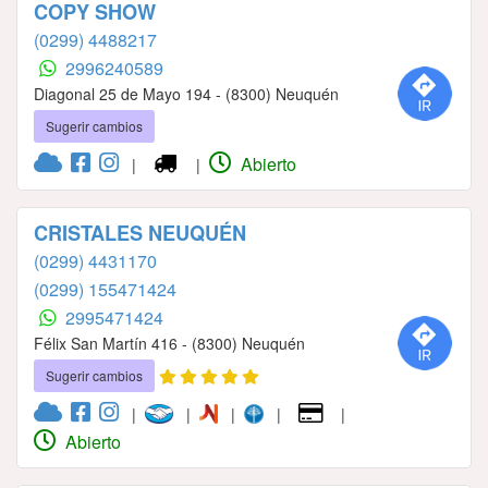
COPY SHOW
(0299) 4488217
2996240589
Diagonal 25 de Mayo 194 - (8300) Neuquén
Sugerir cambios
Abierto
|
|
CRISTALES NEUQUÉN
(0299) 4431170
(0299) 155471424
2995471424
Félix San Martín 416 - (8300) Neuquén
Sugerir cambios
|
|
|
|
|
Abierto