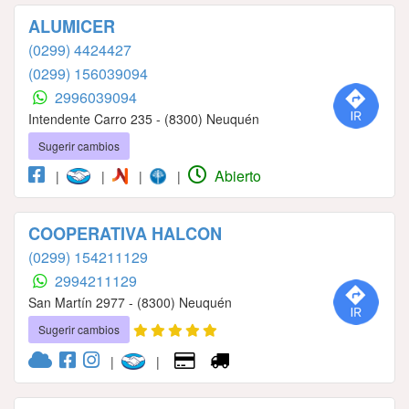
ALUMICER
(0299) 4424427
(0299) 156039094
2996039094
Intendente Carro 235 - (8300) Neuquén
Sugerir cambios
Abierto
|
|
|
|
COOPERATIVA HALCON
(0299) 154211129
2994211129
San Martín 2977 - (8300) Neuquén
Sugerir cambios
|
|