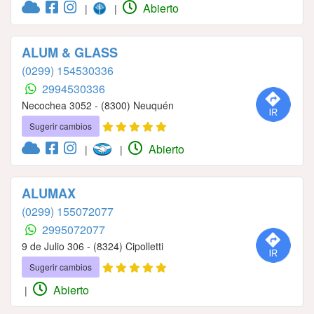
Abierto
|
|
ALUM & GLASS
(0299) 154530336
2994530336
Necochea 3052 - (8300) Neuquén
Sugerir cambios
Abierto
|
|
ALUMAX
(0299) 155072077
2995072077
9 de Julio 306 - (8324) Cipolletti
Sugerir cambios
Abierto
|