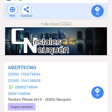
Web
Compartir
PUBLICIDAD
GCAds
ABERTECNO
(0299) 155279694
(0299) 154134608
2995279694
2994134608
Teodoro Planas 4415 - (8300) Neuquén
Sugerir cambios