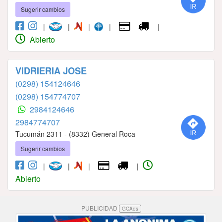
Sugerir cambios
|
|
|
|
|
Abierto
VIDRIERIA JOSE
(0298) 154124646
(0298) 154774707
2984124646
2984774707
Tucumán 2311 - (8332) General Roca
Sugerir cambios
|
|
|
|
Abierto
PUBLICIDAD
GCAds