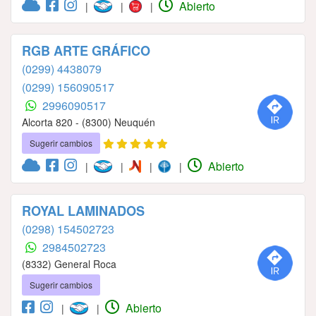
Abierto
|
|
|
RGB ARTE GRÁFICO
(0299) 4438079
(0299) 156090517
2996090517
Alcorta 820 - (8300) Neuquén
Sugerir cambios
Abierto
|
|
|
|
ROYAL LAMINADOS
(0298) 154502723
2984502723
(8332) General Roca
Sugerir cambios
Abierto
|
|