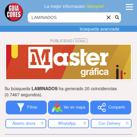
La mejor información
Siempre!
ingres
búsqueda avanzada
Agregar
PUBLICIDAD
GCAds
empres
Actualiza
datos
Publicida
Su búsqueda
LAMINADOS
ha generado 20 coincidencias
Radio
(0.7467 segundos).
Filtrar
Ver en mapa
Compartir
Tiendacore
Contacteno
Abierto ahora
WhatsApp
Con Delivery