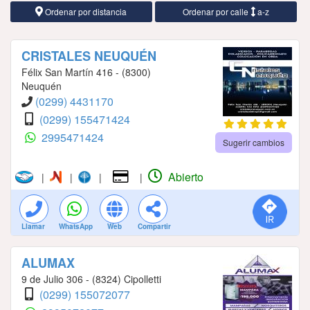
Ordenar por distancia
Ordenar por calle
a-z
CRISTALES NEUQUÉN
Félix San Martín 416 - (8300)
Neuquén
(0299) 4431170
(0299) 155471424
2995471424
Sugerir cambios
Abierto
|
|
|
|
Llamar
WhatsApp
Web
Compartir
ALUMAX
9 de Julio 306 - (8324) Cipolletti
(0299) 155072077