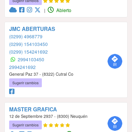
Sugerir cambios
Abierto
|
JMC ABERTURAS
(0299) 4968779
(0299) 154103450
(0299) 154241692
2994103450
2994241692
General Paz 37 - (8322) Cutral Co
Sugerir cambios
MASTER GRAFICA
12 de Septiembre 2937 - (8300) Neuquén
Sugerir cambios