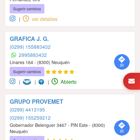
Sugerir cambios
ver detalles
|
GRAFICA J. G.
(0299) 155883432
2995883432
Linares 164 - (8300) Neuquén
Sugerir cambios
Abierto
|
|
|
GRUPO PROVEMET
(0299) 4413195
(0299) 155259212
Gobernador Belenguer 3467 - PIN Este - (8300)
Neuquén