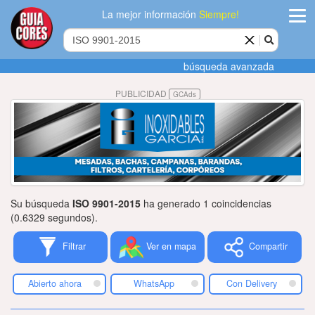
La mejor información
Siempre!
ingres
búsqueda avanzada
Agregar
PUBLICIDAD
GCAds
empres
Actualiza
datos
Publicida
Su búsqueda
ISO 9901-2015
ha generado 1 coincidencias
Radio
(0.6329 segundos).
Filtrar
Ver en mapa
Compartir
Tiendacore
Contacteno
Abierto ahora
WhatsApp
Con Delivery