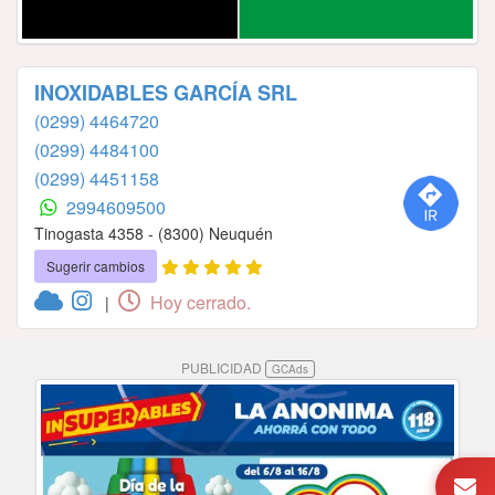
INOXIDABLES GARCÍA SRL
(0299) 4464720
(0299) 4484100
(0299) 4451158
2994609500
Tinogasta 4358 - (8300) Neuquén
Sugerir cambios
Hoy cerrado.
|
PUBLICIDAD
GCAds