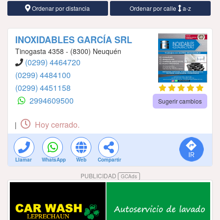
Ordenar por distancia
Ordenar por calle
a-z
INOXIDABLES GARCÍA SRL
Tinogasta 4358 - (8300) Neuquén
(0299) 4464720
(0299) 4484100
(0299) 4451158
2994609500
Sugerir cambios
Hoy cerrado.
|
Llamar
WhatsApp
Web
Compartir
PUBLICIDAD
GCAds