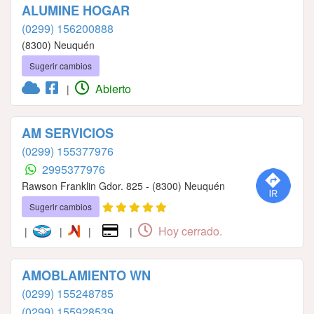
ALUMINE HOGAR
(0299) 156200888
(8300) Neuquén
Sugerir cambios
Abierto
|
AM SERVICIOS
(0299) 155377976
2995377976
Rawson Franklin Gdor. 825 - (8300) Neuquén
Sugerir cambios
Hoy cerrado.
|
|
|
|
AMOBLAMIENTO WN
(0299) 155248785
(0299) 155928539