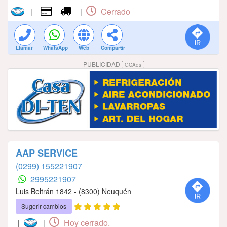
Cerrado
|
|
Llamar
WhatsApp
Web
Compartir
PUBLICIDAD
GCAds
AAP SERVICE
(0299) 155221907
2995221907
Luis Beltrán 1842 - (8300) Neuquén
Sugerir cambios
Hoy cerrado.
|
|