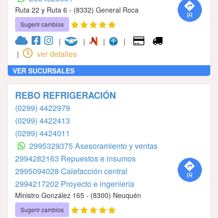
Ruta 22 y Ruta 6 - (8332) General Roca
Sugerir cambios
|
|
|
|
ver detalles
|
VER SUCURSALES
REBO REFRIGERACIÓN
(0299) 4422979
(0299) 4422413
(0299) 4424011
2995329375 Asesoramiento y ventas
2994282163⁣⁣⁣⁣⁣⁣⁣⁣⁣⁣⁣⁣⁣⁣⁣ ⁣⁣⁣⁣⁣⁣⁣⁣⁣⁣⁣⁣⁣⁣⁣Repuestos e insumos
2995094028⁣⁣⁣⁣⁣⁣⁣⁣⁣⁣⁣⁣⁣⁣⁣ Calefacción central
2994217202⁣⁣⁣⁣⁣⁣⁣⁣⁣⁣⁣⁣⁣ Proyecto e ingeniería
Ministro González 165 - (8300) Neuquén
Sugerir cambios