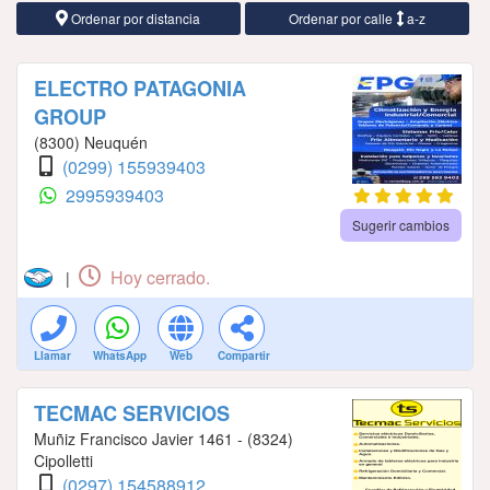
Ordenar por distancia
Ordenar por calle
a-z
ELECTRO PATAGONIA
GROUP
(8300) Neuquén
(0299) 155939403
2995939403
Sugerir cambios
Hoy cerrado.
|
Llamar
WhatsApp
Web
Compartir
TECMAC SERVICIOS
Muñiz Francisco Javier 1461 - (8324)
Cipolletti
(0297) 154588912