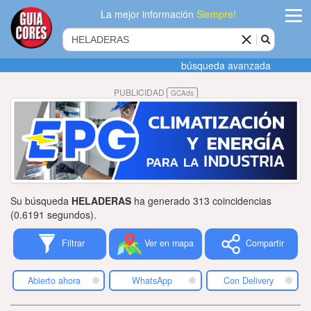
La mejor información
Siempre!
ingres
búsqueda avanzada
Agregar
PUBLICIDAD
GCAds
empres
Actualiza
datos
Publicida
Su búsqueda
HELADERAS
ha generado 313 coincidencias
Radio
(0.6191 segundos).
Filtrar
Ver en mapa
Compartir
Tiendacore
Contacteno
Abierto ahora
WhatsApp
Con Delivery