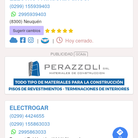
(0299) 155939403
2995939403
(8300) Neuquén
Sugerir cambios
Hoy cerrado.
|
|
PUBLICIDAD
GCAds
ELECTROGAR
(0299) 4424655
(0299) 155863033
2995863033