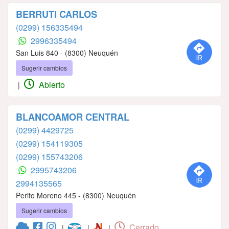
BERRUTI CARLOS
(0299) 156335494
2996335494
San Luis 840 - (8300) Neuquén
Sugerir cambios
Abierto
|
BLANCOAMOR CENTRAL
(0299) 4429725
(0299) 154119305
(0299) 155743206
2995743206
2994135565
Perito Moreno 445 - (8300) Neuquén
Sugerir cambios
Cerrado
|
|
|