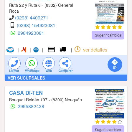
Ruta 22 y Ruta 6 - (8332) General
Roca
(0298) 4409271
(0298) 154923081
2984923081
Sugerir cambios
ver detalles
|
|
|
|
Llamar
WhatsApp
Web
Compartir
VER SUCURSALES
CASA DI-TEN
Bouquet Roldán 197 - (8300) Neuquén
2995882438
Sugerir cambios