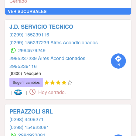
Cerrado
VER SUCURSALES
J.D. SERVICIO TECNICO
(0299) 155239116
(0299) 155237239 Aires Acondicionados
2994579249
2995237239 Aires Acondicionados
2995239116
(8300) Neuquén
Sugerir cambios
Hoy cerrado.
|
|
PERAZZOLI SRL
(0298) 4409271
(0298) 154923081
2984923081