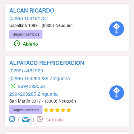
ALCAN RICARDO
(0299) 154181737
Uspallata 1069 - (8300) Neuquén
Sugerir cambios
Abierto
|
ALPATACO REFRIGERACION
(0299) 4461929
(0299) 154293285 Zinguería
2994292058
2994293285 Zinguería
San Martín 3377 - (8300) Neuquén
Sugerir cambios
Cerrado
|
|