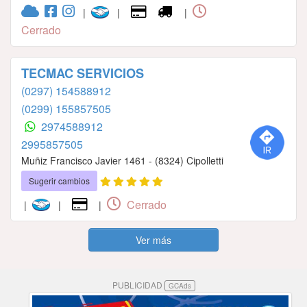
|
|
|
Cerrado
TECMAC SERVICIOS
(0297) 154588912
(0299) 155857505
2974588912
2995857505
Muñiz Francisco Javier 1461 - (8324) Cipolletti
Sugerir cambios
Cerrado
|
|
|
Ver más
PUBLICIDAD
GCAds