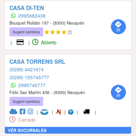
CASA DI-TEN
2995882438
Bouquet Roldán 197 - (8300) Neuquén
Sugerir cambios
Abierto
|
|
CASA TORRENS SRL
(0299) 4421674
(0299) 155745777
2995745777
Félix San Martín 436 - (8300) Neuquén
Sugerir cambios
|
|
|
|
|
Cerrado
VER SUCURSALES