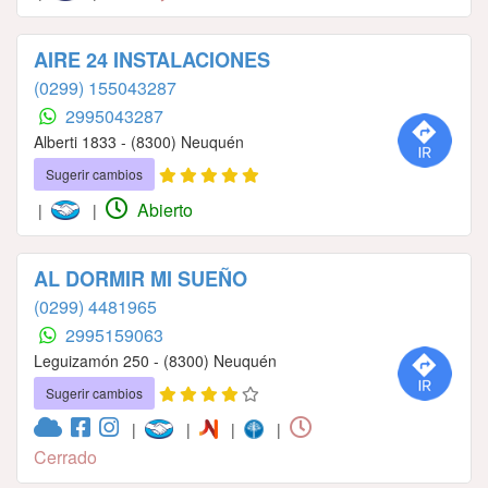
AIRE 24 INSTALACIONES
(0299) 155043287
2995043287
Alberti 1833 - (8300) Neuquén
Sugerir cambios
Abierto
|
|
AL DORMIR MI SUEÑO
(0299) 4481965
2995159063
Leguizamón 250 - (8300) Neuquén
Sugerir cambios
|
|
|
|
Cerrado