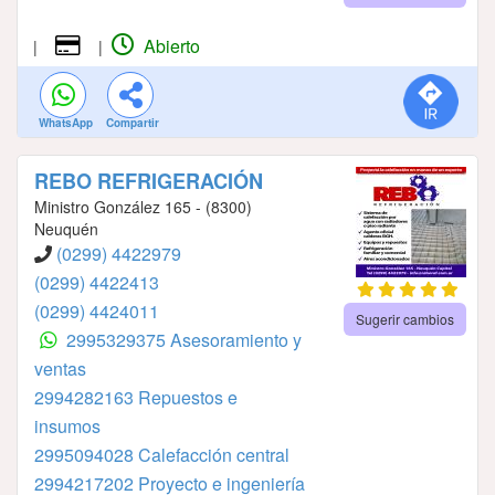
Abierto
|
|
WhatsApp
Compartir
REBO REFRIGERACIÓN
Ministro González 165 - (8300)
Neuquén
(0299) 4422979
(0299) 4422413
(0299) 4424011
Sugerir cambios
2995329375 Asesoramiento y
ventas
2994282163⁣⁣⁣⁣⁣⁣⁣⁣⁣⁣⁣⁣⁣⁣⁣ ⁣⁣⁣⁣⁣⁣⁣⁣⁣⁣⁣⁣⁣⁣⁣Repuestos e
insumos
2995094028⁣⁣⁣⁣⁣⁣⁣⁣⁣⁣⁣⁣⁣⁣⁣ Calefacción central
2994217202⁣⁣⁣⁣⁣⁣⁣⁣⁣⁣⁣⁣⁣ Proyecto e ingeniería