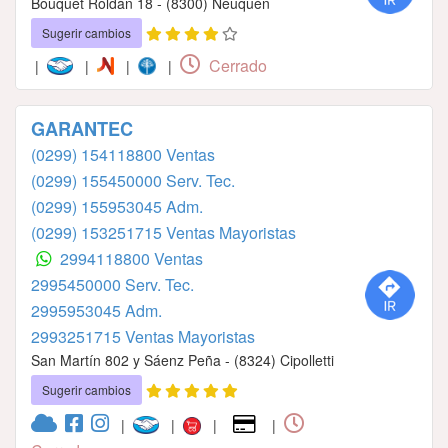
Bouquet Roldán 18 - (8300) Neuquén
Sugerir cambios
Cerrado
|
|
|
|
GARANTEC
(0299) 154118800 Ventas
(0299) 155450000 Serv. Tec.
(0299) 155953045 Adm.
(0299) 153251715 Ventas Mayoristas
2994118800 Ventas
2995450000 Serv. Tec.
2995953045 Adm.
2993251715 Ventas Mayoristas
San Martín 802 y Sáenz Peña - (8324) Cipolletti
Sugerir cambios
|
|
|
|