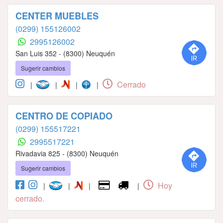
CENTER MUEBLES
(0299) 155126002
2995126002
San Luis 352 - (8300) Neuquén
Sugerir cambios
Cerrado
|
|
|
|
CENTRO DE COPIADO
(0299) 155517221
2995517221
Rivadavia 825 - (8300) Neuquén
Sugerir cambios
Hoy
|
|
|
|
cerrado.