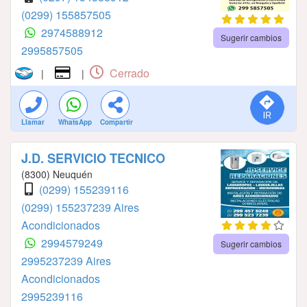
(0299) 155857505
2974588912
Sugerir cambios
2995857505
Cerrado
|
|
Llamar
WhatsApp
Compartir
J.D. SERVICIO TECNICO
(8300) Neuquén
(0299) 155239116
(0299) 155237239 Aires
Acondicionados
2994579249
Sugerir cambios
2995237239 Aires
Acondicionados
2995239116