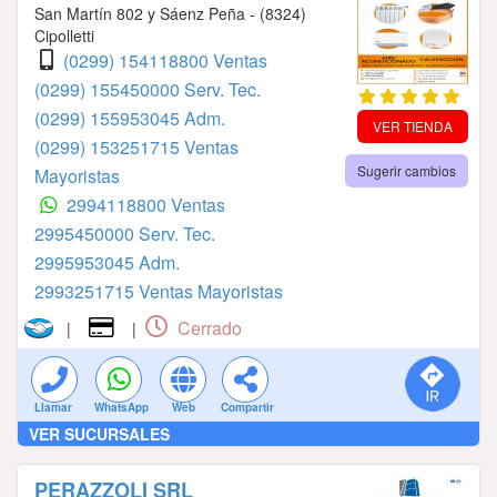
San Martín 802 y Sáenz Peña - (8324)
Cipolletti
(0299) 154118800 Ventas
(0299) 155450000 Serv. Tec.
(0299) 155953045 Adm.
VER TIENDA
(0299) 153251715 Ventas
Sugerir cambios
Mayoristas
2994118800 Ventas
2995450000 Serv. Tec.
2995953045 Adm.
2993251715 Ventas Mayoristas
Cerrado
|
|
Llamar
WhatsApp
Web
Compartir
VER SUCURSALES
PERAZZOLI SRL