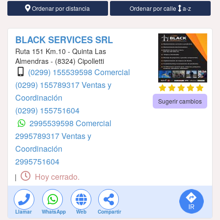
Ordenar por distancia
Ordenar por calle
a-z
BLACK SERVICES SRL
Ruta 151 Km.10 - Quinta Las
Almendras - (8324) Cipolletti
(0299) 155539598 Comercial
(0299) 155789317 Ventas y
Coordinación
Sugerir cambios
(0299) 155751604
2995539598 Comercial
2995789317 Ventas y
Coordinación
2995751604
Hoy cerrado.
|
Llamar
WhatsApp
Web
Compartir