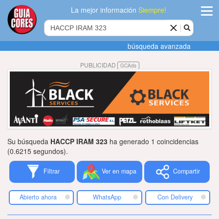
La mejor información
Siempre!
ingres
búsqueda avanzada
Agregar
PUBLICIDAD
GCAds
empres
Actualiza
datos
Publicida
Su búsqueda
HACCP IRAM 323
ha generado 1 coincidencias
Radio
(0.6215 segundos).
Filtrar
Ver en mapa
Compartir
Tiendacore
Contacteno
Abierto ahora
WhatsApp
Con Delivery