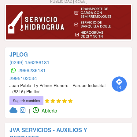
PUBLICIDAD
GCAds
JPLOG
(0299) 156286181
2996286181
2995102034
Juan Pablo II y Primer Pionero - Parque Industrial
- (8316) Plottier
Sugerir cambios
Abierto
|
JVA SERVICIOS - AUXILIOS Y