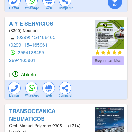
Llamar
WhatsApp
Web
Compartir
A Y E SERVICIOS
(8300) Neuquén
(0299) 154188465
(0299) 154165961
2994188465
2994165961
Sugerir cambios
Abierto
|
Llamar
WhatsApp
Web
Compartir
TRANSOCEANICA
NEUMATICOS
Gral. Manuel Belgrano 23051 - (1714)
Ituzaingó