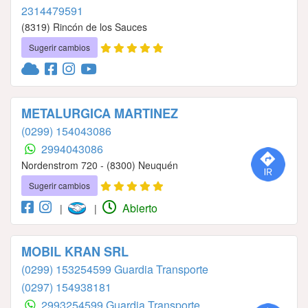
2314479591
(8319) Rincón de los Sauces
Sugerir cambios
METALURGICA MARTINEZ
(0299) 154043086
2994043086
Nordenstrom 720 - (8300) Neuquén
Sugerir cambios
Abierto
|
|
MOBIL KRAN SRL
(0299) 153254599 Guardia Transporte
(0297) 154938181
2993254599 Guardia Transporte