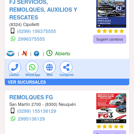
FJ SERVICIOS,
REMOLQUES, AUXILIOS Y
RESCATES
(8324) Cipolletti
(0299) 156375555
2996375555
Sugerir cambios
Abierto
|
|
|
Llamar
WhatsApp
Web
Compartir
VER SUCURSALES
REMOLQUES FG
San Martín 2700 - (8300) Neuquén
(0299) 155136129
2995136129