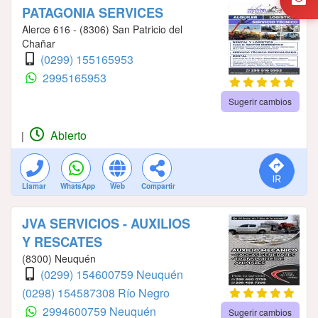
PATAGONIA SERVICES
Alerce 616 - (8306) San Patricio del
Chañar
(0299) 155165953
2995165953
Sugerir cambios
Abierto
|
Llamar
WhatsApp
Web
Compartir
JVA SERVICIOS - AUXILIOS
Y RESCATES
(8300) Neuquén
(0299) 154600759 Neuquén
(0298) 154587308 Río Negro
2994600759 Neuquén
Sugerir cambios