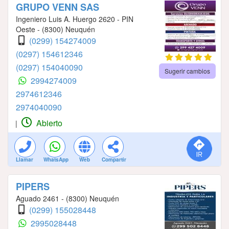
GRUPO VENN SAS
Ingeniero Luis A. Huergo 2620 - PIN
Oeste - (8300) Neuquén
(0299) 154274009
(0297) 154612346
(0297) 154040090
Sugerir cambios
2994274009
2974612346
2974040090
Abierto
|
Llamar
WhatsApp
Web
Compartir
PIPERS
Aguado 2461 - (8300) Neuquén
(0299) 155028448
2995028448