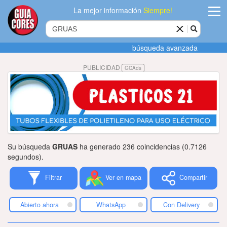
La mejor información
Siempre!
ingres
búsqueda avanzada
Agregar
PUBLICIDAD
GCAds
empres
Actualiza
datos
Publicida
Su búsqueda
GRUAS
ha generado 236 coincidencias (0.7126
Radio
segundos).
Filtrar
Ver en mapa
Compartir
Tiendacore
Contacteno
Abierto ahora
WhatsApp
Con Delivery