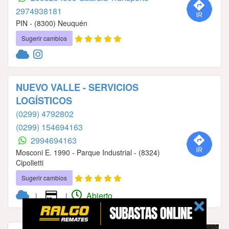
2974938181
PIN - (8300) Neuquén
Sugerir cambios
NUEVO VALLE - SERVICIOS
LOGÍSTICOS
(0299) 4792802
(0299) 154694163
2994694163
Mosconi E. 1990 - Parque Industrial - (8324)
Cipolletti
Sugerir cambios
Abierto
|
|
PUBLICIDAD
GCAds