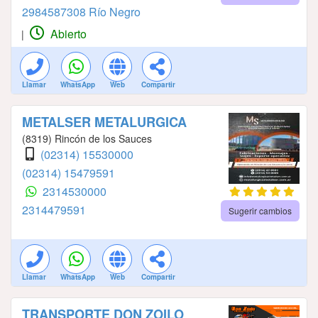
2984587308 Río Negro
Abierto
|
Llamar
WhatsApp
Web
Compartir
METALSER METALURGICA
(8319) Rincón de los Sauces
(02314) 15530000
(02314) 15479591
2314530000
2314479591
Sugerir cambios
Llamar
WhatsApp
Web
Compartir
TRANSPORTE DON ZOILO