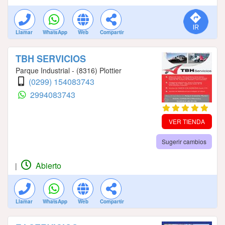
Llamar
WhatsApp
Web
Compartir
TBH SERVICIOS
Parque Industrial - (8316) Plottier
(0299) 154083743
2994083743
VER TIENDA
Sugerir cambios
Abierto
|
Llamar
WhatsApp
Web
Compartir