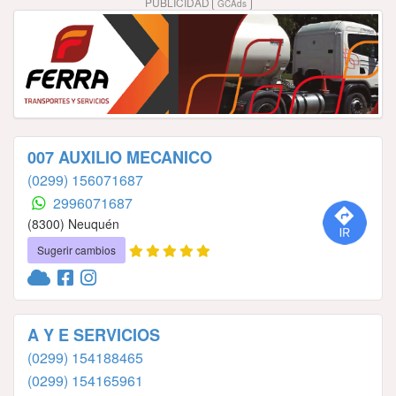
PUBLICIDAD
GCAds
007 AUXILIO MECANICO
(0299) 156071687
2996071687
(8300) Neuquén
Sugerir cambios
A Y E SERVICIOS
(0299) 154188465
(0299) 154165961