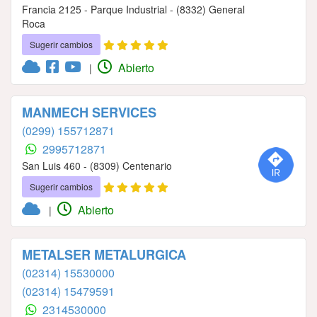
Francia 2125 - Parque Industrial - (8332) General
Roca
Sugerir cambios
Abierto
|
MANMECH SERVICES
(0299) 155712871
2995712871
San Luis 460 - (8309) Centenario
Sugerir cambios
Abierto
|
METALSER METALURGICA
(02314) 15530000
(02314) 15479591
2314530000