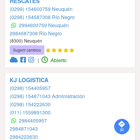
RESCATES
(0299) 154600759 Neuquén
(0298) 154587308 Río Negro
2994600759 Neuquén
2984587308 Río Negro
(8300) Neuquén
Sugerir cambios
Abierto
|
KJ LOGISTICA
(0298) 154405957
(0298) 154871043 Administración
(0298) 154222630
(011) 1559891300
2984405957
2984871043
2984222630