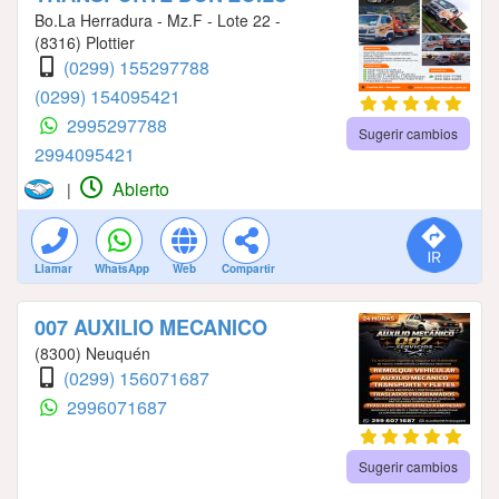
Bo.La Herradura - Mz.F - Lote 22 -
(8316) Plottier
(0299) 155297788
(0299) 154095421
2995297788
Sugerir cambios
2994095421
Abierto
|
Llamar
WhatsApp
Web
Compartir
007 AUXILIO MECANICO
(8300) Neuquén
(0299) 156071687
2996071687
Sugerir cambios