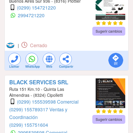
Buenos Aires Sur 936 - (8316) Plottier
(0299) 154721220
2994721220
Sugerir cambios
Cerrado
|
Llamar
WhatsApp
Web
Compartir
BLACK SERVICES SRL
Ruta 151 Km.10 - Quinta Las
Almendras - (8324) Cipolletti
(0299) 155539598 Comercial
(0299) 155789317 Ventas y
Coordinación
Sugerir cambios
(0299) 155751604
2995539598 Comercial