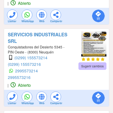
Abierto
|
Llamar
WhatsApp
Web
Compartir
SERVICIOS INDUSTRIALES
SRL
Conquistadores del Desierto 5345 -
PIN Oeste - (8300) Neuquén
(0299) 155573214
(0299) 155573216
Sugerir cambios
2995573214
2995573216
Abierto
|
Llamar
WhatsApp
Web
Compartir