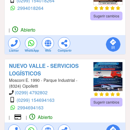
(0299) 154018264
2994018264
Sugerir cambios
Abierto
|
Llamar
WhatsApp
Web
Compartir
NUEVO VALLE - SERVICIOS
LOGÍSTICOS
Mosconi E. 1990 - Parque Industrial -
(8324) Cipolletti
(0299) 4792802
(0299) 154694163
Sugerir cambios
2994694163
Abierto
|
|