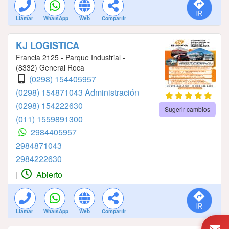
Llamar
WhatsApp
Web
Compartir
KJ LOGISTICA
Francia 2125 - Parque Industrial -
(8332) General Roca
(0298) 154405957
(0298) 154871043 Administración
(0298) 154222630
Sugerir cambios
(011) 1559891300
2984405957
2984871043
2984222630
Abierto
|
Llamar
WhatsApp
Web
Compartir