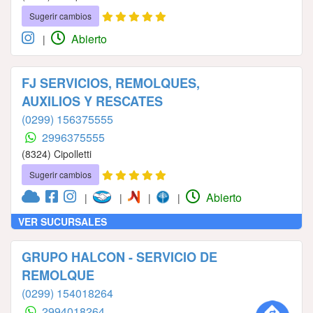
Sugerir cambios
Abierto
|
FJ SERVICIOS, REMOLQUES,
AUXILIOS Y RESCATES
(0299) 156375555
2996375555
(8324) Cipolletti
Sugerir cambios
Abierto
|
|
|
|
VER SUCURSALES
GRUPO HALCON - SERVICIO DE
REMOLQUE
(0299) 154018264
2994018264