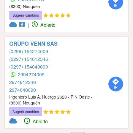
(8300) Neuquén
Sugerir cambios
Abierto
|
GRUPO VENN SAS
(0299) 154274009
(0297) 154612346
(0297) 154040090
2994274009
2974612346
2974040090
Ingeniero Luis A. Huergo 2620 - PIN Oeste -
(8300) Neuquén
Sugerir cambios
Abierto
|