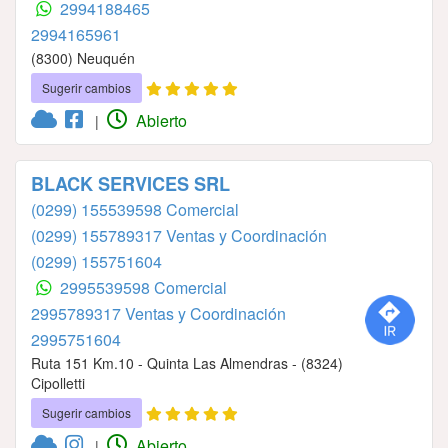
2994188465
2994165961
(8300) Neuquén
Sugerir cambios
Abierto
|
BLACK SERVICES SRL
(0299) 155539598 Comercial
(0299) 155789317 Ventas y Coordinación
(0299) 155751604
2995539598 Comercial
2995789317 Ventas y Coordinación
2995751604
Ruta 151 Km.10 - Quinta Las Almendras - (8324)
Cipolletti
Sugerir cambios
Abierto
|