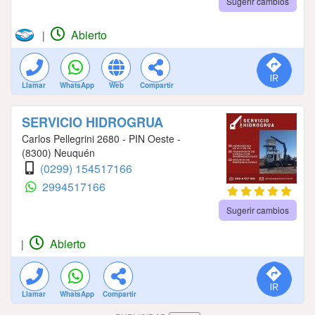
Sugerir cambios
Abierto
|
Llamar
WhatsApp
Web
Compartir
SERVICIO HIDROGRUA
Carlos Pellegrini 2680 - PIN Oeste -
(8300) Neuquén
(0299) 154517166
2994517166
Sugerir cambios
Abierto
|
Llamar
WhatsApp
Compartir