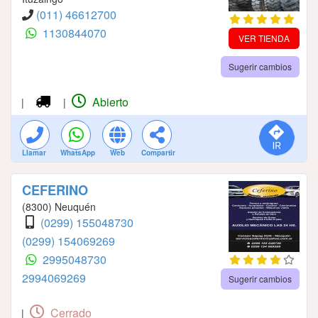
(011) 46612700
1130844070
VER TIENDA
Sugerir cambios
Abierto
|
|
Llamar
WhatsApp
Web
Compartir
CEFERINO
(8300) Neuquén
(0299) 155048730
(0299) 154069269
2995048730
2994069269
Sugerir cambios
Cerrado
|