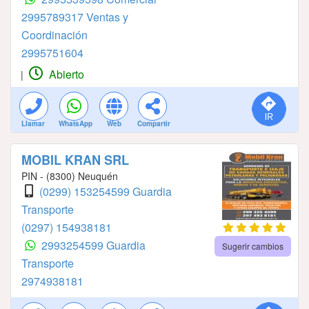
2995789317 Ventas y
Coordinación
2995751604
Abierto
|
Llamar
WhatsApp
Web
Compartir
MOBIL KRAN SRL
PIN - (8300) Neuquén
(0299) 153254599 Guardia
Transporte
(0297) 154938181
2993254599 Guardia
Sugerir cambios
Transporte
2974938181