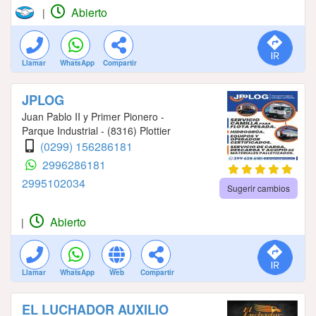
Abierto
|
Llamar
WhatsApp
Compartir
JPLOG
Juan Pablo II y Primer Pionero -
Parque Industrial - (8316) Plottier
(0299) 156286181
2996286181
2995102034
Sugerir cambios
Abierto
|
Llamar
WhatsApp
Web
Compartir
EL LUCHADOR AUXILIO