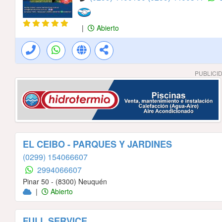
|
Abierto
PUBLICI
EL CEIBO - PARQUES Y JARDINES
(0299) 154066607
2994066607
Pinar 50 - (8300) Neuquén
|
Abierto
FULL SERVICE