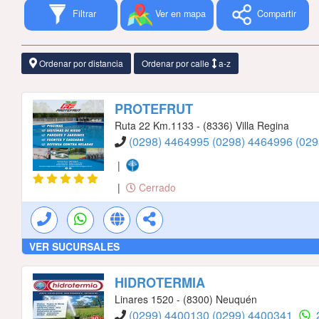
Filtrar
Ver en mapa
Compartir
Ordenar por distancia
Ordenar por calle
a-z
PROTEFRUT
Ruta 22 Km.1133 - (8336) Villa Regina
(0298) 4464995
(0298) 4464996
(02
|
|
Cerrado
VER SUCURSALES
HIDROTERMIA
Linares 1520 - (8300) Neuquén
(0299) 4400130
(0299) 4400341