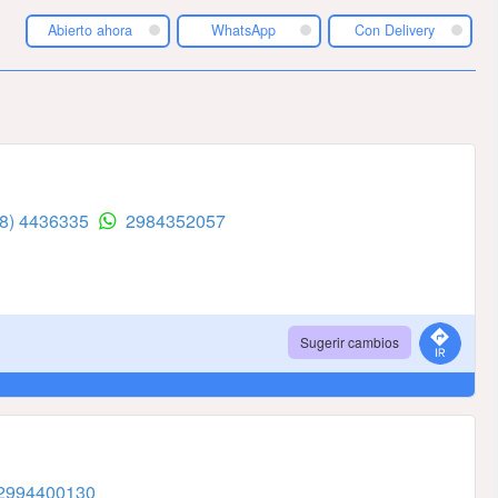
Abierto ahora
WhatsApp
Con Delivery
98) 4436335
2984352057
Sugerir cambios
2994400130