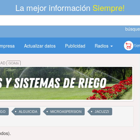
La mejor información
Siempre!
búsque
empresa
Actualizar datos
Publicidad
Radios
DAD
GCAds
EGO
ALGUICIDA
MICROASPERSION
JACUZZI
ndos).