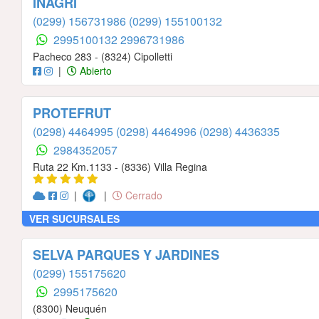
INAGRI
(0299) 156731986
(0299) 155100132
2995100132
2996731986
Pacheco 283 - (8324) Cipolletti
|
Abierto
PROTEFRUT
(0298) 4464995
(0298) 4464996
(0298) 4436335
2984352057
Ruta 22 Km.1133 - (8336) Villa Regina
|
|
Cerrado
VER SUCURSALES
SELVA PARQUES Y JARDINES
(0299) 155175620
2995175620
(8300) Neuquén