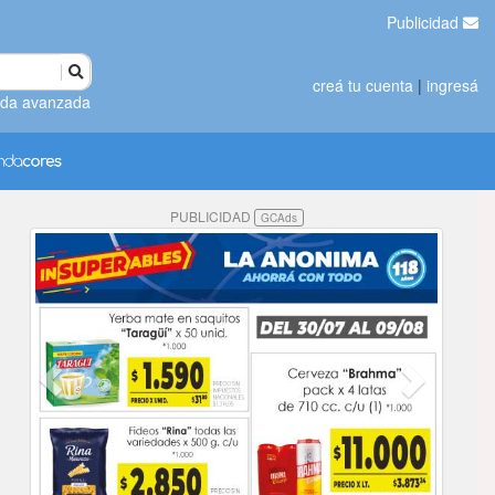
Publicidad
creá tu cuenta
|
ingresá
da avanzada
PUBLICIDAD
GCAds