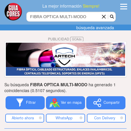
La mejor información
Siempre!
ingres
búsqueda avanzada
Agregar
PUBLICIDAD
GCAds
empres
Actualiza
datos
Publicida
Su búsqueda
FIBRA OPTICA MULTI-MODO
ha generado 1
Radio
coincidencias (0.5107 segundos).
Filtrar
Ver en mapa
Compartir
Tiendacore
Contacteno
Abierto ahora
WhatsApp
Con Delivery