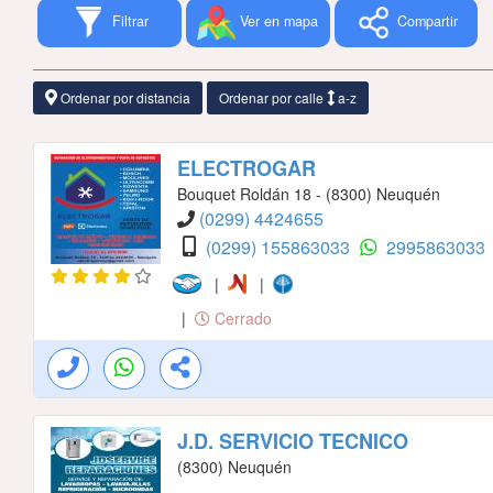
Filtrar
Ver en mapa
Compartir
Ordenar por distancia
Ordenar por calle
a-z
ELECTROGAR
Bouquet Roldán 18 - (8300) Neuquén
(0299) 4424655
(0299) 155863033
2995863033
|
|
|
Cerrado
J.D. SERVICIO TECNICO
(8300) Neuquén