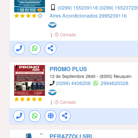
(0299) 155239116
(0299) 15523723
Aires Acondicionados
2995239116
|
Cerrado
PROMO PLUS
12 de Septiembre 2840 - (8300) Neuquén
(0299) 4436208
2994620328
|
Cerrado
PERAZZOLI SRL