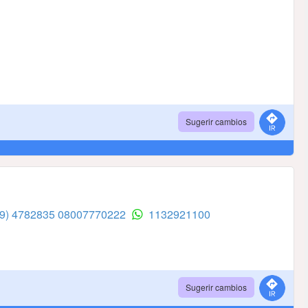
Sugerir cambios
99) 4782835
08007770222
1132921100
Sugerir cambios