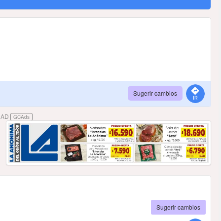
Sugerir cambios
DAD
GCAds
Sugerir cambios