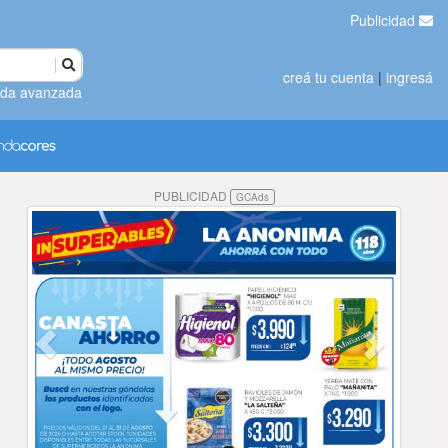
Publicidad
creá tu cuenta
|
ingresá
da avanzada
PUBLICIDAD
GCAds