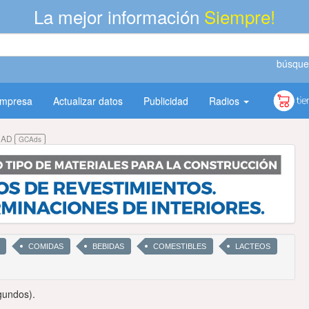
La mejor información
Siempre!
búsque
empresa
Actualizar datos
Publicidad
Radios
DAD
GCAds
COMIDAS
BEBIDAS
COMESTIBLES
LACTEOS
gundos).