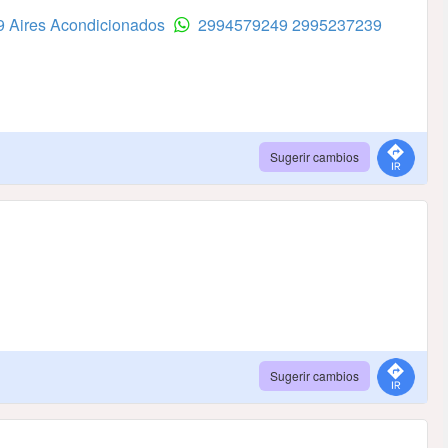
9 Aires Acondicionados
2994579249
2995237239
Sugerir cambios
Sugerir cambios