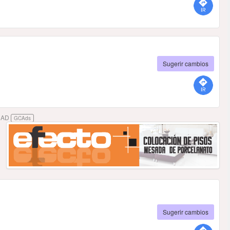
Sugerir cambios
DAD
GCAds
Sugerir cambios