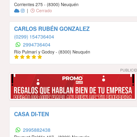
Corrientes 275 - (8300) Neuquén
|
Cerrado
CARLOS RUBÉN GONZALEZ
(0299) 154736404
2994736404
Río Pulmarí y Godoy - (8300) Neuquén
PUBLICI
CASA DI-TEN
2995882438
Bouquet Roldán 197 - (8300) Neuquén