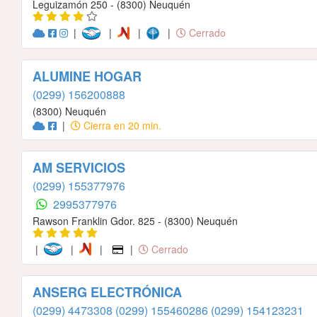
Leguizamón 250 - (8300) Neuquén
|
|
|
|
Cerrado
ALUMINE HOGAR
(0299) 156200888
(8300) Neuquén
|
Cierra en 20 min.
AM SERVICIOS
(0299) 155377976
2995377976
Rawson Franklin Gdor. 825 - (8300) Neuquén
|
|
|
|
Cerrado
ANSERG ELECTRÓNICA
(0299) 4473308
(0299) 155460286
(0299) 154123231