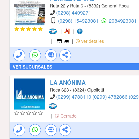
Ruta 22 y Ruta 6 - (8332) General Roca
(0298) 4409271
(0298) 154923081
2984923081
|
|
|
|
ver detalles
VER SUCURSALES
LA ANÓNIMA
Roca 623 - (8324) Cipolletti
(0299) 4783110
(0299) 4782866
(02
|
Cerrado