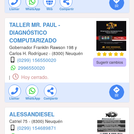
Llamar
WhatsApp
Web
Compartir
TALLER MR. PAUL -
DIAGNÓSTICO
COMPUTARIZADO
Gobernador Franklin Rawson 198 y
Carlos H. Rodríguez - (8300) Neuquén
(0299) 156550020
Sugerir cambios
2996550020
Hoy cerrado.
|
Llamar
WhatsApp
Compartir
ALESSANDIESEL
Catriel 75 - (8300) Neuquén
(0299) 154689871