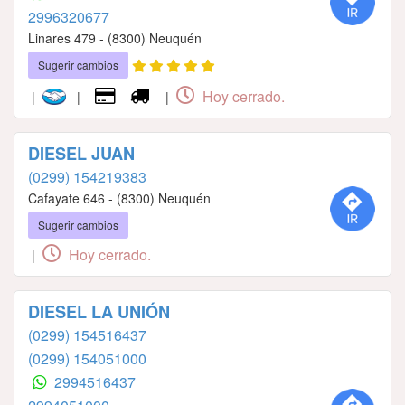
2996320677
Linares 479 - (8300) Neuquén
Sugerir cambios
Hoy cerrado.
|
|
|
DIESEL JUAN
(0299) 154219383
Cafayate 646 - (8300) Neuquén
Sugerir cambios
Hoy cerrado.
|
DIESEL LA UNIÓN
(0299) 154516437
(0299) 154051000
2994516437