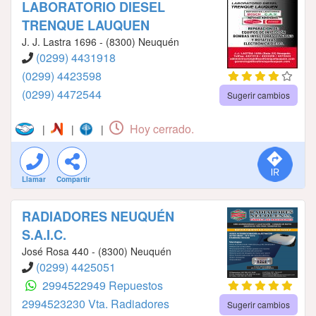
LABORATORIO DIESEL
TRENQUE LAUQUEN
J. J. Lastra 1696 - (8300) Neuquén
(0299) 4431918
(0299) 4423598
(0299) 4472544
Sugerir cambios
Hoy cerrado.
|
|
|
Llamar
Compartir
RADIADORES NEUQUÉN
S.A.I.C.
José Rosa 440 - (8300) Neuquén
(0299) 4425051
2994522949 Repuestos
2994523230 Vta. Radiadores
Sugerir cambios