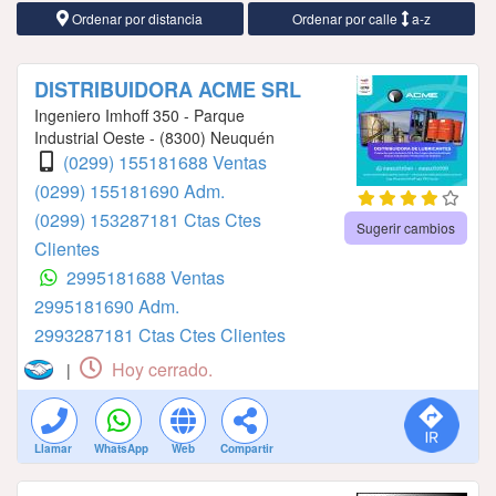
Ordenar por distancia
Ordenar por calle
a-z
DISTRIBUIDORA ACME SRL
Ingeniero Imhoff 350 - Parque
Industrial Oeste - (8300) Neuquén
(0299) 155181688 Ventas
(0299) 155181690 Adm.
(0299) 153287181 Ctas Ctes
Sugerir cambios
Clientes
2995181688 Ventas
2995181690 Adm.
2993287181 Ctas Ctes Clientes
Hoy cerrado.
|
Llamar
WhatsApp
Web
Compartir