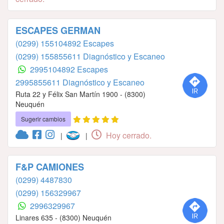
ESCAPES GERMAN
(0299) 155104892 Escapes
(0299) 155855611 Diagnóstico y Escaneo
2995104892 Escapes
2995855611 Diagnóstico y Escaneo
Ruta 22 y Félix San Martín 1900 - (8300)
Neuquén
Sugerir cambios
Hoy cerrado.
|
|
F&P CAMIONES
(0299) 4487830
(0299) 156329967
2996329967
Linares 635 - (8300) Neuquén