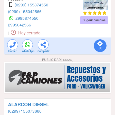
(0299) 155874550
(0299) 155042566
2995874550
Sugerir cambios
2995042566
Hoy cerrado.
|
Llamar
WhatsApp
Compartir
PUBLICIDAD
GCAds
ALARCON DIESEL
(0299) 155073660