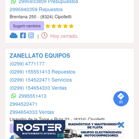
2995933809 Presupuestos
2995940359 Repuestos
Brentana 250 - (8324) Cipolletti
Sugerir cambios
Hoy cerrado.
|
ZANELLATO EQUIPOS
(0299) 4771177
(0299) 155551413 Repuestos
(0299) 154522471 Servicios
(0299) 154654333 Ventas
2995551413
2994522471
2994654333 Ventas
Lisandro de la Torre y Ruta 22 - (8324) Cipolletti
Sugerir cambios
Hoy cerrado.
|