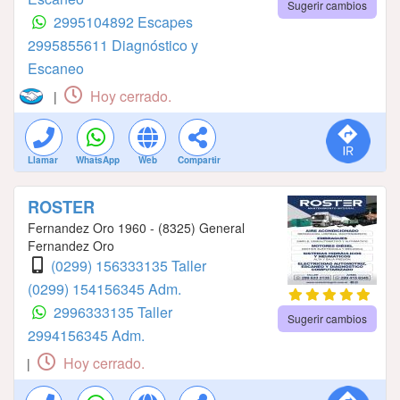
Sugerir cambios
2995104892 Escapes
2995855611 Diagnóstico y
Escaneo
Hoy cerrado.
|
Llamar
WhatsApp
Web
Compartir
ROSTER
Fernandez Oro 1960 - (8325) General
Fernandez Oro
(0299) 156333135 Taller
(0299) 154156345 Adm.
2996333135 Taller
Sugerir cambios
2994156345 Adm.
Hoy cerrado.
|