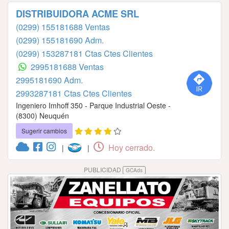
DISTRIBUIDORA ACME SRL
(0299) 155181688 Ventas
(0299) 155181690 Adm.
(0299) 153287181 Ctas Ctes Clientes
2995181688 Ventas
2995181690 Adm.
2993287181 Ctas Ctes Clientes
Ingeniero Imhoff 350 - Parque Industrial Oeste -
(8300) Neuquén
Sugerir cambios
Hoy cerrado.
|
|
PUBLICIDAD
GCAds