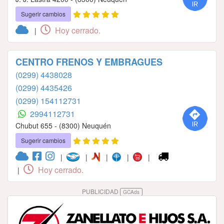
Sugerir cambios
Hoy cerrado.
|
CENTRO FRENOS Y EMBRAGUES
(0299) 4438028
(0299) 4435426
(0299) 154112731
2994112731
Chubut 655 - (8300) Neuquén
Sugerir cambios
|
|
|
|
|
Hoy cerrado.
|
PUBLICIDAD
GCAds