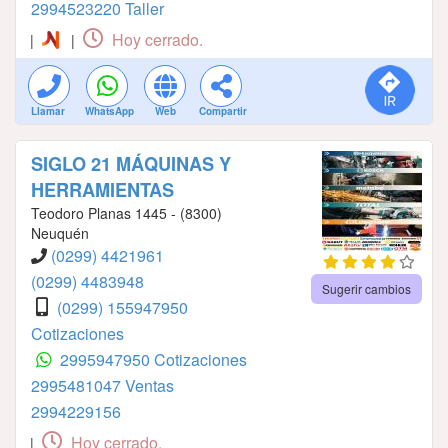
2994523220 Taller
Hoy cerrado.
|
|
Llamar
WhatsApp
Web
Compartir
SIGLO 21 MÁQUINAS Y
HERRAMIENTAS
Teodoro Planas 1445 - (8300)
Neuquén
(0299) 4421961
(0299) 4483948
Sugerir cambios
(0299) 155947950
Cotizaciones
2995947950 Cotizaciones
2995481047 Ventas
2994229156
Hoy cerrado.
|