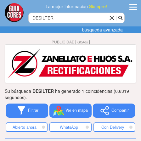
La mejor información
Siempre!
ingres
búsqueda avanzada
Agregar
PUBLICIDAD
GCAds
empres
Actualiza
datos
Publicida
Su búsqueda
DESILTER
ha generado 1 coincidencias (0.6319
Radio
segundos).
Filtrar
Ver en mapa
Compartir
Tiendacore
Contacteno
Abierto ahora
WhatsApp
Con Delivery