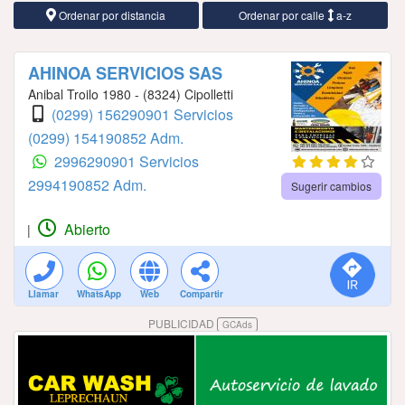
Ordenar por distancia
Ordenar por calle
a-z
AHINOA SERVICIOS SAS
Anibal Troilo 1980 - (8324) Cipolletti
(0299) 156290901 Servicios
(0299) 154190852 Adm.
2996290901 Servicios
2994190852 Adm.
Sugerir cambios
Abierto
|
Llamar
WhatsApp
Web
Compartir
PUBLICIDAD
GCAds