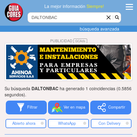
La mejor información
Siempre!
ingres
búsqueda avanzada
Agregar
PUBLICIDAD
GCAds
empres
Actualiza
datos
Publicida
Su búsqueda
DALTONBAC
ha generado 1 coincidencias (0.5856
Radio
segundos).
Filtrar
Ver en mapa
Compartir
Tiendacore
Contacteno
Abierto ahora
WhatsApp
Con Delivery