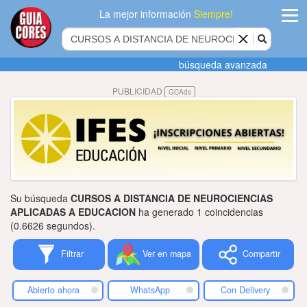
La mejor información
Siempre!
ingres
búsqueda avanzada
Agregar
PUBLICIDAD
GCAds
empres
Actualiza
datos
Publicida
Su búsqueda
CURSOS A DISTANCIA DE NEUROCIENCIAS
Radio
APLICADAS A EDUCACION
ha generado 1 coincidencias
(0.6626 segundos).
Tiendacore
Filtrar
Ver en mapa
Compartir
Contacteno
Abierto ahora
WhatsApp
Con Delivery