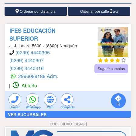
Ordenar por distancia
Ordenar por calle
a-z
IFES EDUCACIÓN
SUPERIOR
J. J. Lastra 5600 - (8300) Neuquén
(0299) 4440305
(0299) 4440307
(0299) 4440316
Sugerir cambios
2996088188 Adm.
Abierto
|
Llamar
WhatsApp
Web
Compartir
VER SUCURSALES
PUBLICIDAD
GCAds