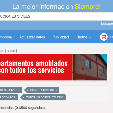
La mejor información
Siempre!
búsque
empresa
Actualizar datos
Publicidad
Radios
DAD
GCAds
OBRAS CIVILES
CONSTRUCCIONES
S DE VAPOR
TUBERIAS DE POLIETILENO
idencias (0.6566 segundos).