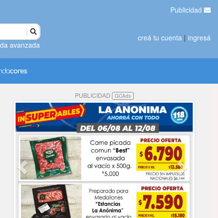
Publicidad
creá tu cuenta
|
ingresá
da avanzada
PUBLICIDAD
GCAds