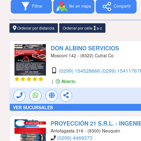
Filtrar
Ver en mapa
Compartir
Ordenar por distancia
Ordenar por calle
a-z
DON ALBINO SERVICIOS
Mosconi 142 - (8322) Cutral Co
(0299) 154528666
(0299) 1541176
|
Abierto
VER SUCURSALES
PROYECCIÓN 21 S.R.L. - INGENI
Antofagasta 316 - (8300) Neuquén
(0299) 4469373