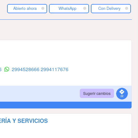
Abierto ahora
WhatsApp
Con Delivery
76
2994528666
2994117676
Sugerir cambios
ERÍA Y SERVICIOS