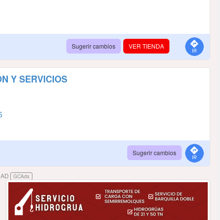
Sugerir cambios
VER TIENDA
N Y SERVICIOS
5
Sugerir cambios
DAD
GCAds