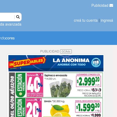
Publicidad
creá tu cuenta
|
ingresá
da avanzada
PUBLICIDAD
GCAds