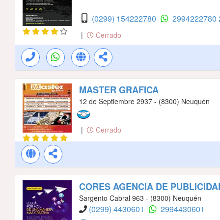
(0299) 154222780
2994222780
|
Cerrado
MASTER GRAFICA
12 de Septiembre 2937 - (8300) Neuquén
|
Cerrado
CORES AGENCIA DE PUBLICIDA
Sargento Cabral 963 - (8300) Neuquén
(0299) 4430601
2994430601