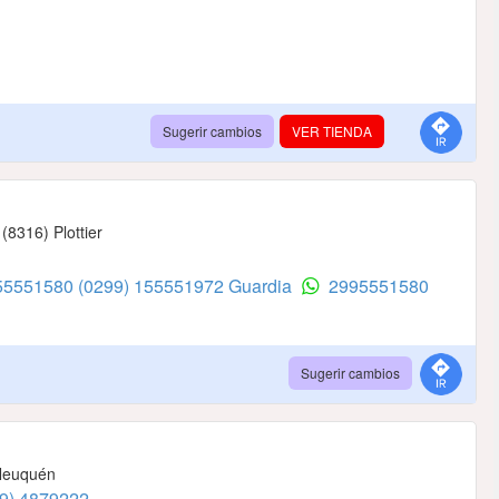
Sugerir cambios
VER TIENDA
(8316) Plottier
155551580
(0299) 155551972 Guardia
2995551580
Sugerir cambios
 Neuquén
9) 4879222