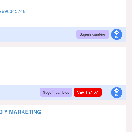
2996343748
Sugerir cambios
Sugerir cambios
VER TIENDA
D Y MARKETING