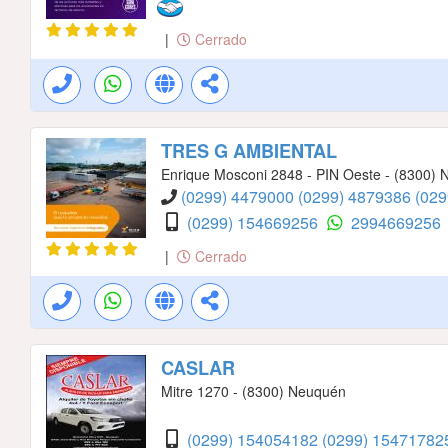
|
Cerrado
TRES G AMBIENTAL
Enrique Mosconi 2848 - PIN Oeste - (8300)
(0299) 4479000
(0299) 4879386
(029
(0299) 154669256
2994669256
|
Cerrado
CASLAR
Mitre 1270 - (8300) Neuquén
(0299) 154054182
(0299) 154717825