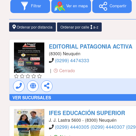
Filtrar
Ver en mapa
Compartir
Ordenar por distancia
Ordenar por calle
a-z
EDITORIAL PATAGONIA ACTIVA
(8300) Neuquén
(0299) 4474333
|
Cerrado
VER SUCURSALES
IFES EDUCACIÓN SUPERIOR
J. J. Lastra 5600 - (8300) Neuquén
(0299) 4440305
(0299) 4440307
(02