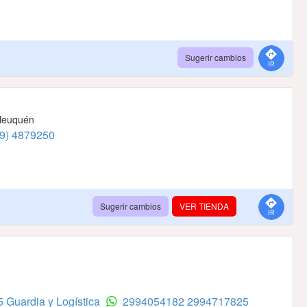
Sugerir cambios
 Neuquén
9) 4879250
Sugerir cambios
VER TIENDA
 Guardia y Logística
2994054182
2994717825