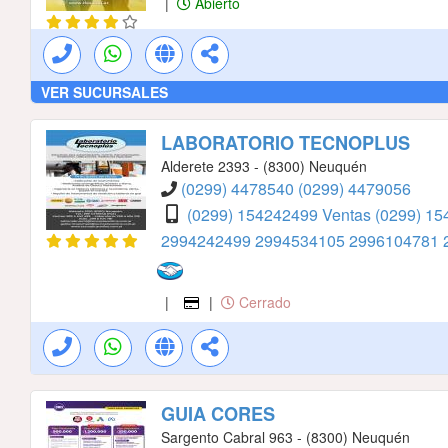
|
Abierto
VER SUCURSALES
LABORATORIO TECNOPLUS
Alderete 2393 - (8300) Neuquén
(0299) 4478540
(0299) 4479056
(0299) 154242499 Ventas
(0299) 15
2994242499
2994534105
2996104781
|
|
Cerrado
GUIA CORES
Sargento Cabral 963 - (8300) Neuquén