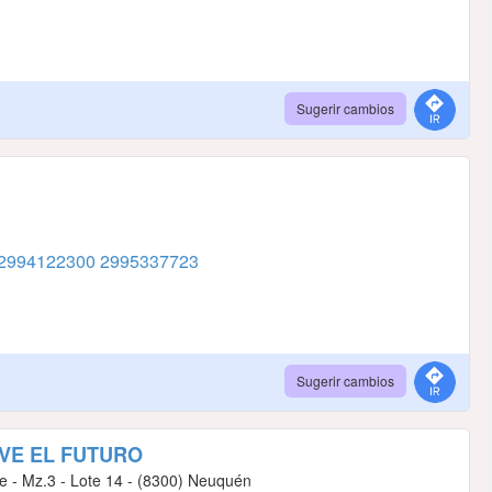
Sugerir cambios
2994122300
2995337723
Sugerir cambios
EVE EL FUTURO
e - Mz.3 - Lote 14 - (8300) Neuquén