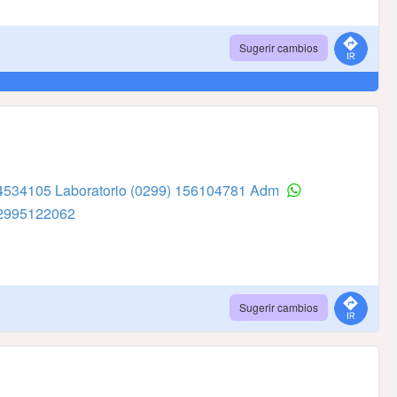
Sugerir cambios
4534105 Laboratorio
(0299) 156104781 Adm
2995122062
Sugerir cambios