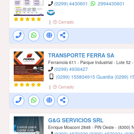
(0299) 4430601
2994430601
|
Cerrado
TRANSPORTE FERRA SA
Ferramola 611 - Parque Industrial - Lote 52 - 
(0299) 4936427
(0299) 155804915 Guardia
(0299) 
|
Cerrado
G&G SERVICIOS SRL
Enrique Mosconi 2848 - PIN Oeste - (8300)
(0299) 4879220
(0299) 4879221
(029