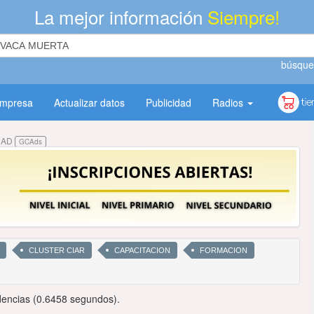
La mejor información
Siempre!
búsque
empresa
Actualizar datos
Publicidad
Radios
DAD
GCAds
CLUSTER CIAR
CAPACITACION
FORMACION
encias (0.6458 segundos).