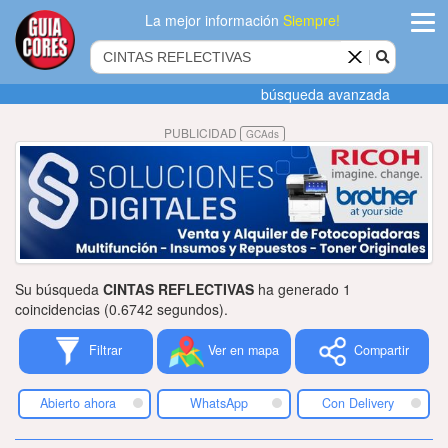
La mejor información
Siempre!
ingres
búsqueda avanzada
Agregar
PUBLICIDAD
GCAds
empres
Actualiza
datos
Publicida
Su búsqueda
CINTAS REFLECTIVAS
ha generado 1
Radio
coincidencias (0.6742 segundos).
Filtrar
Ver en mapa
Compartir
Tiendacore
Contacteno
Abierto ahora
WhatsApp
Con Delivery