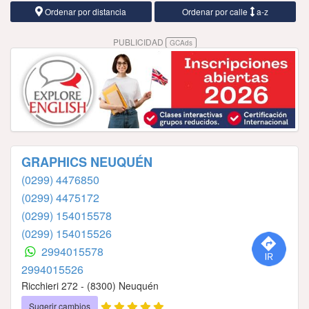
Ordenar por distancia
Ordenar por calle
a-z
PUBLICIDAD
GCAds
GRAPHICS NEUQUÉN
(0299) 4476850
(0299) 4475172
(0299) 154015578
(0299) 154015526
2994015578
2994015526
Ricchieri 272 - (8300) Neuquén
Sugerir cambios