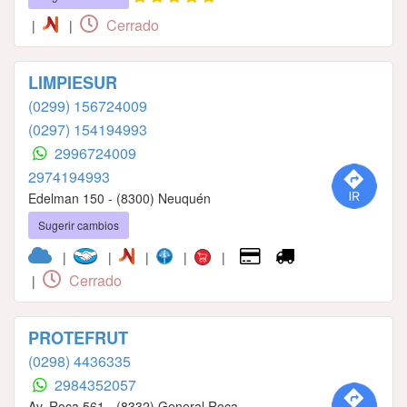
Cerrado
|
|
LIMPIESUR
(0299) 156724009
(0297) 154194993
2996724009
2974194993
Edelman 150 - (8300) Neuquén
Sugerir cambios
|
|
|
|
|
Cerrado
|
PROTEFRUT
(0298) 4436335
2984352057
Av. Roca 561 - (8332) General Roca