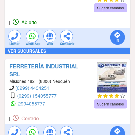
Sugerir cambios
Abierto
|
Llamar
WhatsApp
Web
Compartir
VER SUCURSALES
FERRETERÍA INDUSTRIAL
SRL
Misiones 482 - (8300) Neuquén
(0299) 4434251
(0299) 154055777
2994055777
Sugerir cambios
Cerrado
|