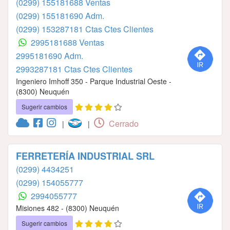
(0299) 155181688 Ventas
(0299) 155181690 Adm.
(0299) 153287181 Ctas Ctes Clientes
2995181688 Ventas
2995181690 Adm.
2993287181 Ctas Ctes Clientes
Ingeniero Imhoff 350 - Parque Industrial Oeste -
(8300) Neuquén
Sugerir cambios
Cerrado
|
|
FERRETERÍA INDUSTRIAL SRL
(0299) 4434251
(0299) 154055777
2994055777
Misiones 482 - (8300) Neuquén
Sugerir cambios