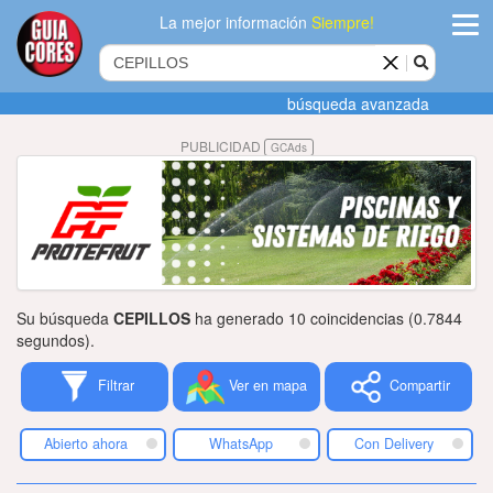
La mejor información
Siempre!
ingres
búsqueda avanzada
Agregar
PUBLICIDAD
GCAds
empres
Actualiza
datos
Publicida
Su búsqueda
CEPILLOS
ha generado 10 coincidencias (0.7844
Radio
segundos).
Filtrar
Ver en mapa
Compartir
Tiendacore
Contacteno
Abierto ahora
WhatsApp
Con Delivery