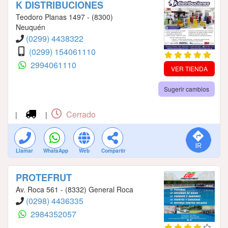
K DISTRIBUCIONES
Teodoro Planas 1497 - (8300)
Neuquén
(0299) 4438322
(0299) 154061110
2994061110
VER TIENDA
Sugerir cambios
Cerrado
|
|
Llamar
WhatsApp
Web
Compartir
PROTEFRUT
Av. Roca 561 - (8332) General Roca
(0298) 4436335
2984352057