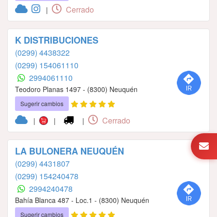
Cerrado
|
K DISTRIBUCIONES
(0299) 4438322
(0299) 154061110
2994061110
Teodoro Planas 1497 - (8300) Neuquén
Sugerir cambios
Cerrado
|
|
|
LA BULONERA NEUQUÉN
(0299) 4431807
(0299) 154240478
2994240478
Bahía Blanca 487 - Loc.1 - (8300) Neuquén
Sugerir cambios