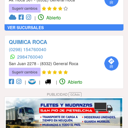
Sugerir cambios
Abierto
|
VER SUCURSALES
QUIMICA ROCA
(0298) 154760040
2984760040
San Juan 2278 - (8332) General Roca
Sugerir cambios
Abierto
|
|
|
PUBLICIDAD
GCAds