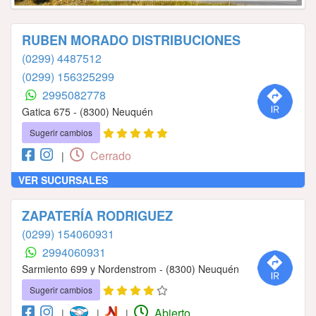
RUBEN MORADO DISTRIBUCIONES
(0299) 4487512
(0299) 156325299
2995082778
Gatica 675 - (8300) Neuquén
Sugerir cambios
Cerrado
|
VER SUCURSALES
ZAPATERÍA RODRIGUEZ
(0299) 154060931
2994060931
Sarmiento 699 y Nordenstrom - (8300) Neuquén
Sugerir cambios
Abierto
|
|
|