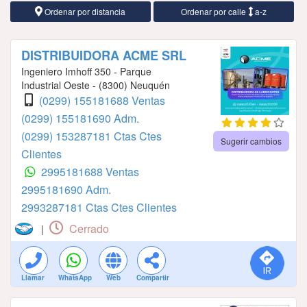
Ordenar por distancia
Ordenar por calle
a-z
DISTRIBUIDORA ACME SRL
Ingeniero Imhoff 350 - Parque
Industrial Oeste - (8300) Neuquén
(0299) 155181688 Ventas
(0299) 155181690 Adm.
(0299) 153287181 Ctas Ctes
Sugerir cambios
Clientes
2995181688 Ventas
2995181690 Adm.
2993287181 Ctas Ctes Clientes
Cerrado
|
Llamar
WhatsApp
Web
Compartir