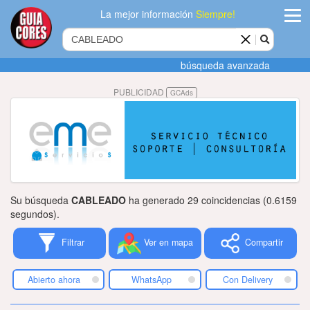
La mejor información
Siempre!
ingres
búsqueda avanzada
Agregar
PUBLICIDAD
GCAds
empres
Actualiza
datos
Publicida
Su búsqueda
CABLEADO
ha generado 29 coincidencias (0.6159
Radio
segundos).
Filtrar
Ver en mapa
Compartir
Tiendacore
Contacteno
Abierto ahora
WhatsApp
Con Delivery