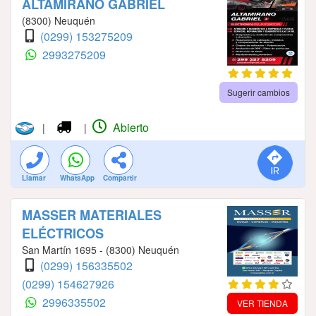
ALTAMIRANO GABRIEL
(8300) Neuquén
(0299) 153275209
2993275209
Sugerir cambios
Abierto
|
|
Llamar
WhatsApp
Compartir
MASSER MATERIALES
ELÉCTRICOS
San Martín 1695 - (8300) Neuquén
(0299) 156335502
(0299) 154627926
2996335502
VER TIENDA