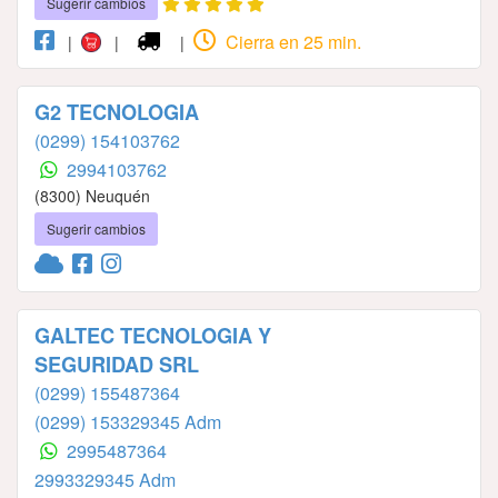
Sugerir cambios
Cierra en 25 min.
|
|
|
G2 TECNOLOGIA
(0299) 154103762
2994103762
(8300) Neuquén
Sugerir cambios
GALTEC TECNOLOGIA Y
SEGURIDAD SRL
(0299) 155487364
(0299) 153329345 Adm
2995487364
2993329345 Adm