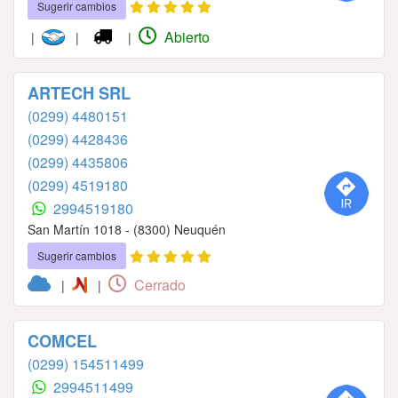
Sugerir cambios
Abierto
|
|
|
ARTECH SRL
(0299) 4480151
(0299) 4428436
(0299) 4435806
(0299) 4519180
2994519180
San Martín 1018 - (8300) Neuquén
Sugerir cambios
Cerrado
|
|
COMCEL
(0299) 154511499
2994511499