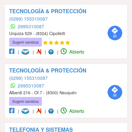
TECNOLOGÍA & PROTECCIÓN
(0299) 155310087
2995310087
Urquiza 529 - (8324) Cipolletti
Sugerir cambios
Abierto
|
|
|
|
TECNOLOGÍA & PROTECCIÓN
(0299) 155310087
2995310087
Alberdi 216 - Of.7 - (8300) Neuquén
Sugerir cambios
Abierto
|
|
|
|
TELEFONIA Y SISTEMAS