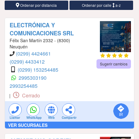
Ordenar por distancia
Ordenar por calle
a-z
ELECTRÓNICA Y
COMUNICACIONES SRL
Félix San Martín 2332 - (8300)
Neuquén
(0299) 4424661
(0299) 4433412
Sugerir cambios
(0299) 153254485
2995303190
2993254485
Cerrado
|
Llamar
WhatsApp
Web
Compartir
VER SUCURSALES