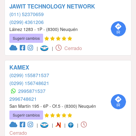
JAWIT TECHNOLOGY NETWORK
(011) 52370659
(0299) 4361206
Láinez 1283 - 1P - (8300) Neuquén
Sugerir cambios
Cerrado
|
|
KAMEX
(0299) 155871537
(0299) 156748621
2995871537
2996748621
San Martín 195 - 6P - Of.5 - (8300) Neuquén
Sugerir cambios
|
|
|
|
Cerrado