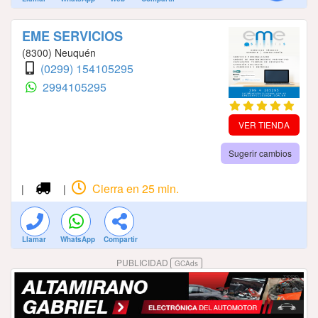
EME SERVICIOS
(8300) Neuquén
(0299) 154105295
2994105295
VER TIENDA
Sugerir cambios
Cierra en 25 min.
|
|
Llamar
WhatsApp
Compartir
PUBLICIDAD
GCAds