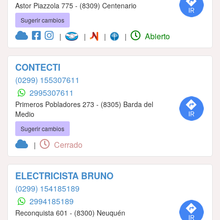
Astor Piazzola 775 - (8309) Centenario
Sugerir cambios
Abierto
|
|
|
|
CONTECTI
(0299) 155307611
2995307611
Primeros Pobladores 273 - (8305) Barda del
Medio
Sugerir cambios
Cerrado
|
ELECTRICISTA BRUNO
(0299) 154185189
2994185189
Reconquista 601 - (8300) Neuquén