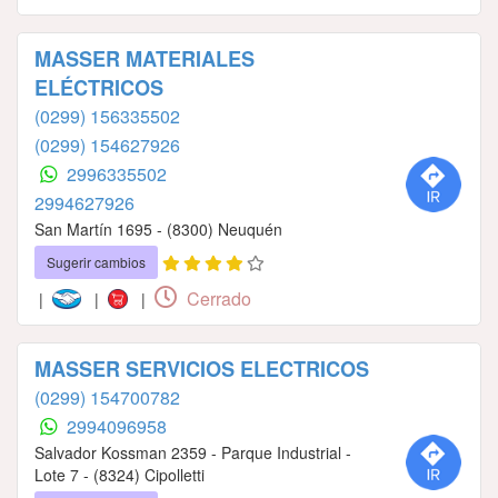
MASSER MATERIALES
ELÉCTRICOS
(0299) 156335502
(0299) 154627926
2996335502
2994627926
San Martín 1695 - (8300) Neuquén
Sugerir cambios
Cerrado
|
|
|
MASSER SERVICIOS ELECTRICOS
(0299) 154700782
2994096958
Salvador Kossman 2359 - Parque Industrial -
Lote 7 - (8324) Cipolletti