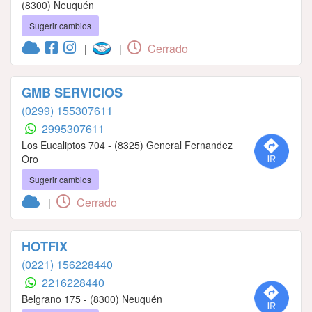
(8300) Neuquén
Sugerir cambios
Cerrado
|
|
GMB SERVICIOS
(0299) 155307611
2995307611
Los Eucaliptos 704 - (8325) General Fernandez
Oro
Sugerir cambios
Cerrado
|
HOTFIX
(0221) 156228440
2216228440
Belgrano 175 - (8300) Neuquén