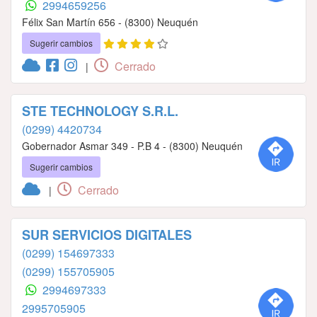
2994659256
Félix San Martín 656 - (8300) Neuquén
Sugerir cambios
Cerrado
|
STE TECHNOLOGY S.R.L.
(0299) 4420734
Gobernador Asmar 349 - P.B 4 - (8300) Neuquén
Sugerir cambios
Cerrado
|
SUR SERVICIOS DIGITALES
(0299) 154697333
(0299) 155705905
2994697333
2995705905