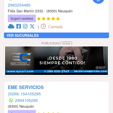
2993254485
Félix San Martín 2332 - (8300) Neuquén
Sugerir cambios
Cerrado
|
VER SUCURSALES
PUBLICIDAD
GCAds
EME SERVICIOS
(0299) 154105295
2994105295
(8300) Neuquén