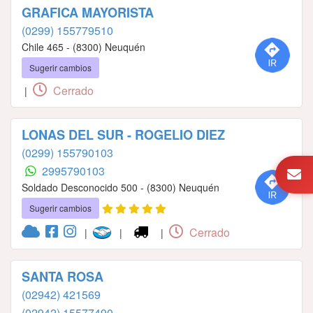
GRAFICA MAYORISTA
(0299) 155779510
Chile 465 - (8300) Neuquén
Sugerir cambios
Cerrado
|
LONAS DEL SUR - ROGELIO DIEZ
(0299) 155790103
2995790103
Soldado Desconocido 500 - (8300) Neuquén
Sugerir cambios
Cerrado
|
|
|
SANTA ROSA
(02942) 421569
(02942) 15577490