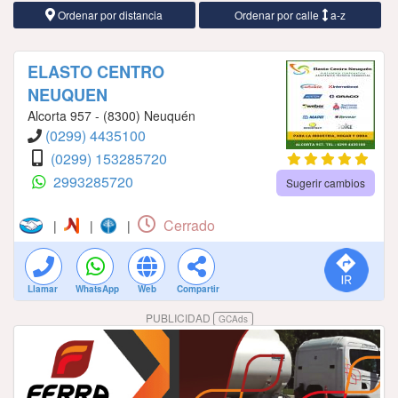
Ordenar por distancia
Ordenar por calle
a-z
ELASTO CENTRO
NEUQUEN
Alcorta 957 - (8300) Neuquén
(0299) 4435100
(0299) 153285720
2993285720
Sugerir cambios
Cerrado
|
|
|
Llamar
WhatsApp
Web
Compartir
PUBLICIDAD
GCAds