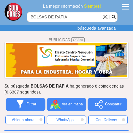
La mejor información
Siempre!
ingres
búsqueda avanzada
Agregar
PUBLICIDAD
GCAds
empres
Actualiza
datos
Publicida
Su búsqueda
BOLSAS DE RAFIA
ha generado 8 coincidencias
Radio
(0.6307 segundos).
Filtrar
Ver en mapa
Compartir
Tiendacore
Contacteno
Abierto ahora
WhatsApp
Con Delivery