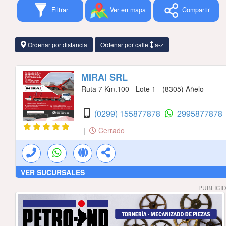
Filtrar
Ver en mapa
Compartir
Ordenar por distancia
Ordenar por calle
a-z
MIRAI SRL
Ruta 7 Km.100 - Lote 1 - (8305) Añelo
(0299) 155877878
2995877878
|
Cerrado
VER SUCURSALES
PUBLICI