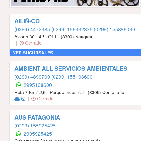
AILIÑ-CO
(0299) 4472385
(0299) 156332335
(0299) 155886030
Alcorta 30 - 4P - Of.1 - (8300) Neuquén
|
Cerrado
VER SUCURSALES
AMBIENT ALL SERVICIOS AMBIENTALES
(0299) 4899700
(0299) 155108600
2995108600
Ruta 7 Km.12,5 - Parque Industrial - (8309) Centenario
|
Cerrado
AUS PATAGONIA
(0299) 155925425
2995925425