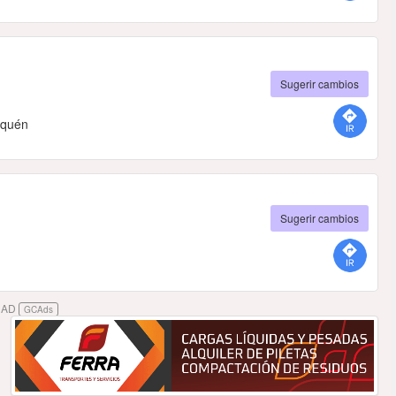
Sugerir cambios
uquén
Sugerir cambios
DAD
GCAds