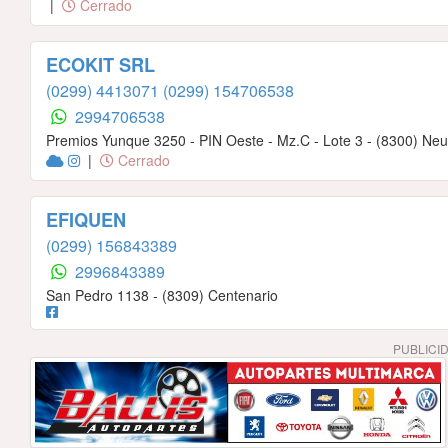
|
Cerrado
ECOKIT SRL
(0299) 4413071
(0299) 154706538
2994706538
Premios Yunque 3250 - PIN Oeste - Mz.C - Lote 3 - (8300) Ne
|
Cerrado
EFIQUEN
(0299) 156843389
2996843389
San Pedro 1138 - (8309) Centenario
PUBLICI