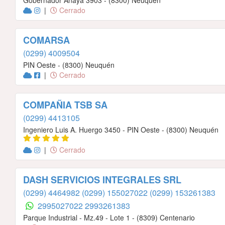
Gobernador Anaya 3903 - (8300) Neuquén
|
Cerrado
COMARSA
(0299) 4009504
PIN Oeste - (8300) Neuquén
|
Cerrado
COMPAÑIA TSB SA
(0299) 4413105
Ingeniero Luis A. Huergo 3450 - PIN Oeste - (8300) Neuquén
|
Cerrado
DASH SERVICIOS INTEGRALES SRL
(0299) 4464982
(0299) 155027022
(0299) 153261383
2995027022
2993261383
Parque Industrial - Mz.49 - Lote 1 - (8309) Centenario