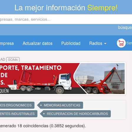
La mejor información
Siempre!
búsque
empresa
Actualizar datos
Publicidad
Radios
DAD
GCAds
IOS ERGONOMICOS
MEMORIAS ACUSTICAS
ENTES INDUSTRIALES
RECUPERACION DE HIDROCARBUROS
enerado 18 coincidencias (0.3852 segundos).