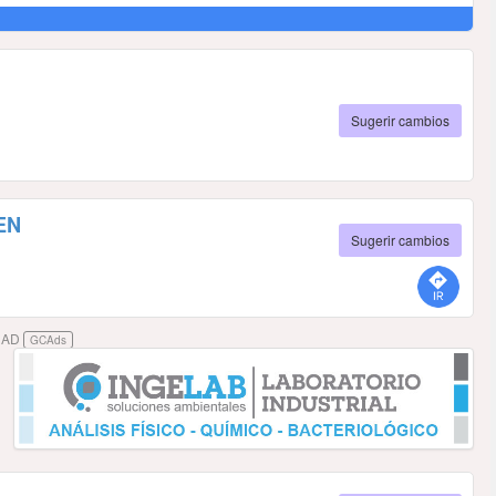
Sugerir cambios
EN
Sugerir cambios
DAD
GCAds