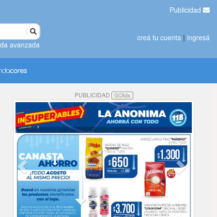
Publicidad
creá tu cuenta
|
ingresá
da avanzada
PUBLICIDAD
GCAds