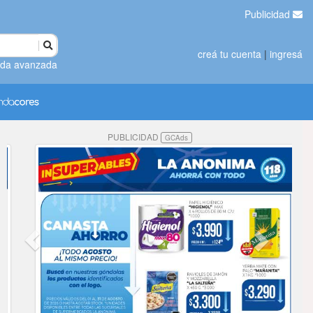
Publicidad
creá tu cuenta
|
ingresá
da avanzada
PUBLICIDAD
GCAds