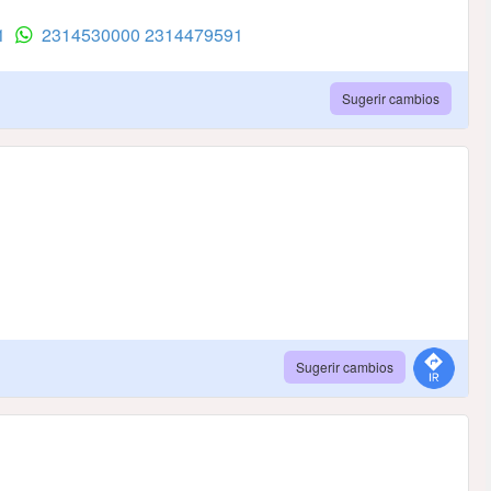
91
2314530000
2314479591
Sugerir cambios
Sugerir cambios