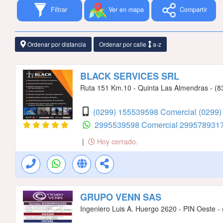
Filtrar
Ver en mapa
Compartir
Ordenar por distancia
Ordenar por calle
a-z
BLACK SERVICES SRL
Ruta 151 Km.10 - Quinta Las Almendras - (832
(0299) 155539598 Comercial
(0299)
2995539598 Comercial
2995789317
|
Hoy cerrado.
GRUPO VENN SAS
Ingeniero Luis A. Huergo 2620 - PIN Oeste 