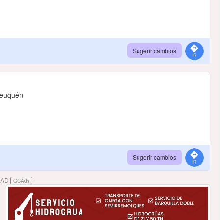
Sugerir cambios
 Neuquén
Sugerir cambios
DAD
GCAds