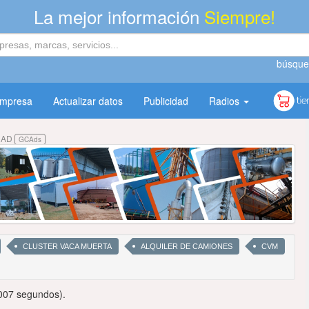
La mejor información
Siempre!
búsque
empresa
Actualizar datos
Publicidad
Radios
DAD
GCAds
CLUSTER VACA MUERTA
ALQUILER DE CAMIONES
CVM
007 segundos).