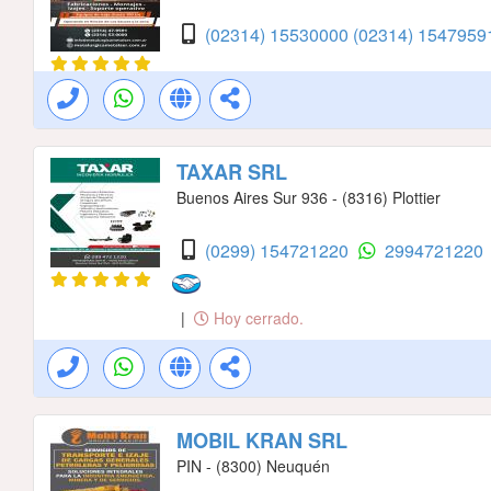
(02314) 15530000
(02314) 154795
TAXAR SRL
Buenos Aires Sur 936 - (8316) Plottier
(0299) 154721220
2994721220
|
Hoy cerrado.
MOBIL KRAN SRL
PIN - (8300) Neuquén