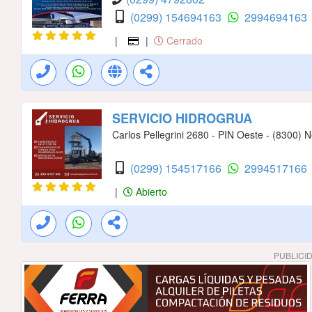
(0299) 154694163
2994694163
|
|
Cerrado
SERVICIO HIDROGRUA
Carlos Pellegrini 2680 - PIN Oeste - (8300)
(0299) 154517166
2994517166
|
Abierto
PUBLICI