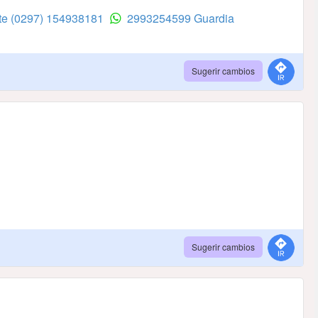
te
(0297) 154938181
2993254599 Guardia
Sugerir cambios
Sugerir cambios