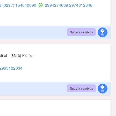
46
(0297) 154040090
2994274009
2974612346
Sugerir cambios
rial - (8316) Plottier
2995102034
Sugerir cambios