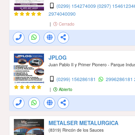
(0299) 154274009
(0297) 1546123
2974040090
|
Cerrado
JPLOG
Juan Pablo II y Primer Pionero - Parque Indust
(0299) 156286181
2996286181
|
Abierto
METALSER METALURGICA
(8319) Rincón de los Sauces