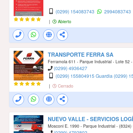
(0299) 154083743
2994083743
|
Abierto
TRANSPORTE FERRA SA
Ferramola 611 - Parque Industrial - Lote 52 - 
(0299) 4936427
(0299) 155804915 Guardia
(0299) 
|
Cerrado
NUEVO VALLE - SERVICIOS LOG
Mosconi E. 1990 - Parque Industrial - (8324) C
(0299) 4792802