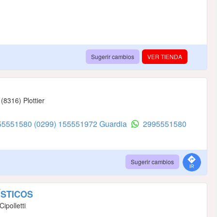
Sugerir cambios
VER TIENDA
(8316) Plottier
155551580
(0299) 155551972 Guardia
2995551580
Sugerir cambios
ÍSTICOS
ipolletti