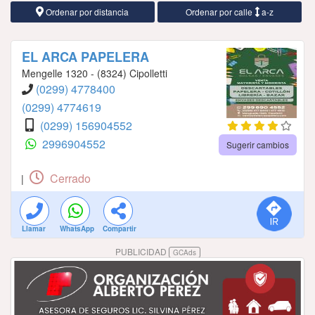
Ordenar por distancia
Ordenar por calle
a-z
EL ARCA PAPELERA
Mengelle 1320 - (8324) Cipolletti
(0299) 4778400
(0299) 4774619
(0299) 156904552
2996904552
Sugerir cambios
Cerrado
|
Llamar
WhatsApp
Compartir
PUBLICIDAD
GCAds