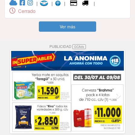
|
|
|
|
Cerrado
Ver más
PUBLICIDAD
GCAds