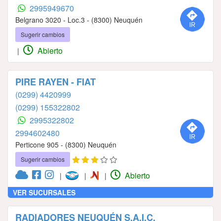
2995949670
Belgrano 3020 - Loc.3 - (8300) Neuquén
Sugerir cambios
Abierto
|
PIRE RAYEN - FIAT
(0299) 4420999
(0299) 155322802
2995322802
2994602480
Perticone 905 - (8300) Neuquén
Sugerir cambios
Abierto
|
|
|
VER SUCURSALES
RADIADORES NEUQUÉN S.A.I.C.