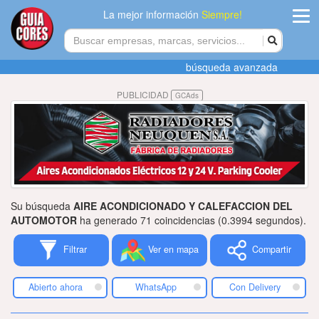
La mejor información
Siempre!
ingres
búsqueda avanzada
Agregar
PUBLICIDAD
GCAds
empres
Actualiza
datos
Publicida
Su búsqueda
AIRE ACONDICIONADO Y CALEFACCION DEL
Radio
AUTOMOTOR
ha generado 71 coincidencias (0.3994 segundos).
Filtrar
Ver en mapa
Compartir
Tiendacore
Contacteno
Abierto ahora
WhatsApp
Con Delivery