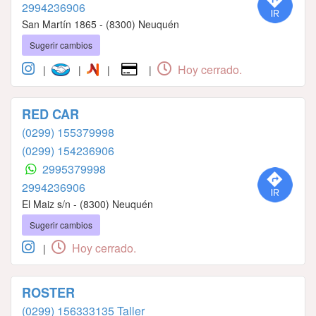
2994236906
San Martín 1865 - (8300) Neuquén
Sugerir cambios
Hoy cerrado.
|
|
|
|
RED CAR
(0299) 155379998
(0299) 154236906
2995379998
2994236906
El Maiz s/n - (8300) Neuquén
Sugerir cambios
Hoy cerrado.
|
ROSTER
(0299) 156333135 Taller