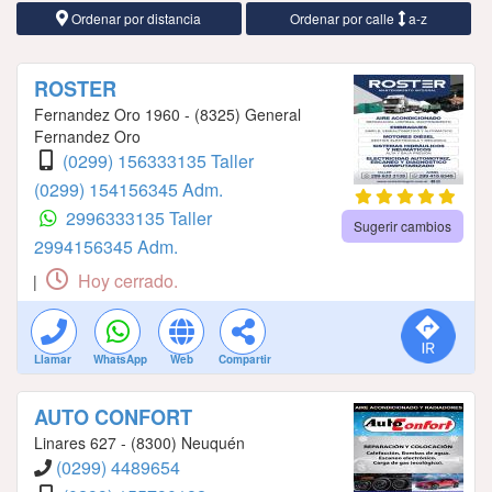
Ordenar por distancia
Ordenar por calle
a-z
ROSTER
Fernandez Oro 1960 - (8325) General
Fernandez Oro
(0299) 156333135 Taller
(0299) 154156345 Adm.
2996333135 Taller
Sugerir cambios
2994156345 Adm.
Hoy cerrado.
|
Llamar
WhatsApp
Web
Compartir
AUTO CONFORT
Linares 627 - (8300) Neuquén
(0299) 4489654