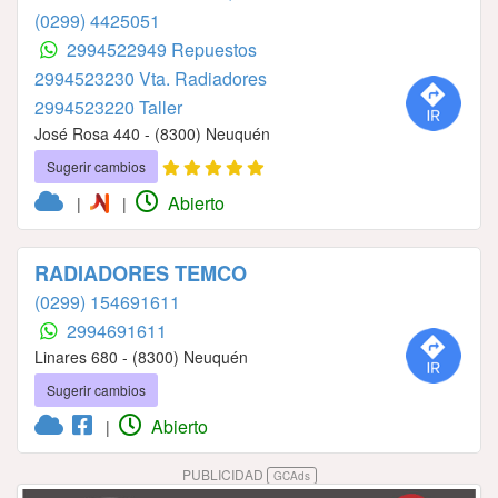
(0299) 4425051
2994522949 Repuestos
2994523230 Vta. Radiadores
2994523220 Taller
José Rosa 440 - (8300) Neuquén
Sugerir cambios
Abierto
|
|
RADIADORES TEMCO
(0299) 154691611
2994691611
Linares 680 - (8300) Neuquén
Sugerir cambios
Abierto
|
PUBLICIDAD
GCAds