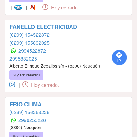
Hoy cerrado.
|
|
|
FANELLO ELECTRICIDAD
(0299) 154522872
(0299) 155832025
2994522872
2995832025
Alberto Enrique Zeballos s/n - (8300) Neuquén
Sugerir cambios
Hoy cerrado.
|
FRIO CLIMA
(0299) 156253226
2996253226
(8300) Neuquén
Sugerir cambios