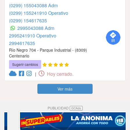
(0299) 155043088 Adm
(0299) 155241910 Operativo
(0299) 154617635
2995043088 Adm
2995241910 Operativo
2994617635
Río Negro 704 - Parque Industrial - (8309)
Centenario
Sugerir cambios
Hoy cerrado.
|
Ver más
PUBLICIDAD
GCAds