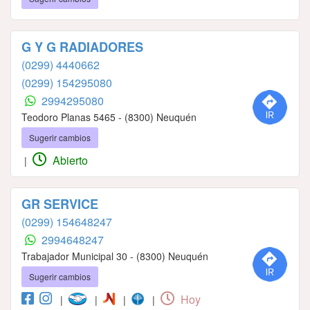
G Y G RADIADORES
(0299) 4440662
(0299) 154295080
2994295080
Teodoro Planas 5465 - (8300) Neuquén
Sugerir cambios
Abierto
|
GR SERVICE
(0299) 154648247
2994648247
Trabajador Municipal 30 - (8300) Neuquén
Sugerir cambios
Hoy
|
|
|
|