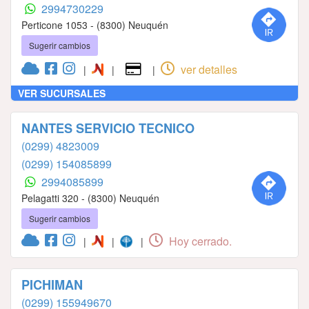
2994730229
Perticone 1053 - (8300) Neuquén
Sugerir cambios
ver detalles
|
|
|
VER SUCURSALES
NANTES SERVICIO TECNICO
(0299) 4823009
(0299) 154085899
2994085899
Pelagatti 320 - (8300) Neuquén
Sugerir cambios
Hoy cerrado.
|
|
|
PICHIMAN
(0299) 155949670