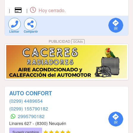
Hoy cerrado.
|
|
Llamar
Compartir
PUBLICIDAD
GCAds
AUTO CONFORT
(0299) 4489654
(0299) 155790182
2995790182
Linares 627 - (8300) Neuquén
Sugerir cambios