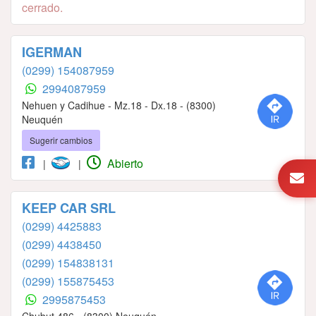
cerrado.
IGERMAN
(0299) 154087959
2994087959
Nehuen y Cadihue - Mz.18 - Dx.18 - (8300)
Neuquén
Sugerir cambios
Abierto
|
|
KEEP CAR SRL
(0299) 4425883
(0299) 4438450
(0299) 154838131
(0299) 155875453
2995875453
Chubut 486 - (8300) Neuquén