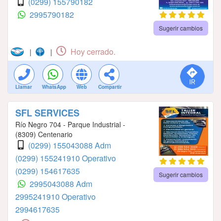
(0299) 155790182
2995790182
Sugerir cambios
Hoy cerrado.
|
|
Llamar
WhatsApp
Web
Compartir
SFL SERVICES
Río Negro 704 - Parque Industrial -
(8309) Centenario
(0299) 155043088 Adm
(0299) 155241910 Operativo
(0299) 154617635
Sugerir cambios
2995043088 Adm
2995241910 Operativo
2994617635