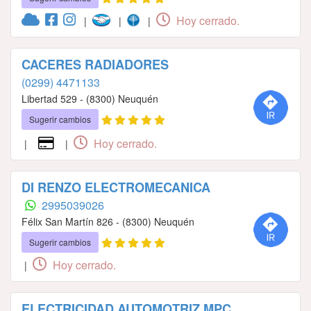
Hoy cerrado.
|
|
|
CACERES RADIADORES
(0299) 4471133
Libertad 529 - (8300) Neuquén
Sugerir cambios
Hoy cerrado.
|
|
DI RENZO ELECTROMECANICA
2995039026
Félix San Martín 826 - (8300) Neuquén
Sugerir cambios
Hoy cerrado.
|
ELECTRICIDAD AUTOMOTRIZ MPC