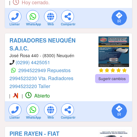
Hoy cerrado.
|
Llamar
WhatsApp
Web
Compartir
RADIADORES NEUQUÉN
S.A.I.C.
José Rosa 440 - (8300) Neuquén
(0299) 4425051
2994522949 Repuestos
2994523230 Vta. Radiadores
Sugerir cambios
2994523220 Taller
Abierto
|
|
Llamar
WhatsApp
Web
Compartir
PIRE RAYEN - FIAT