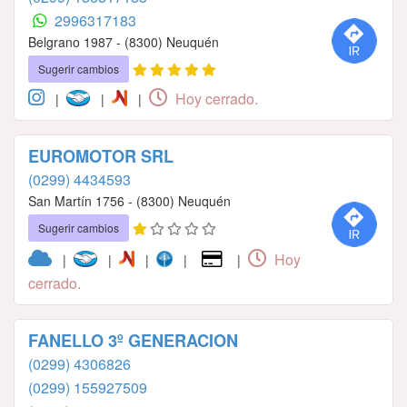
2996317183
Belgrano 1987 - (8300) Neuquén
Sugerir cambios
Hoy cerrado.
|
|
|
EUROMOTOR SRL
(0299) 4434593
San Martín 1756 - (8300) Neuquén
Sugerir cambios
Hoy
|
|
|
|
|
cerrado.
FANELLO 3º GENERACION
(0299) 4306826
(0299) 155927509