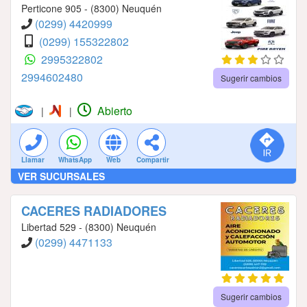
Perticone 905 - (8300) Neuquén
(0299) 4420999
(0299) 155322802
2995322802
2994602480
Sugerir cambios
Abierto
|
|
Llamar
WhatsApp
Web
Compartir
VER SUCURSALES
CACERES RADIADORES
Libertad 529 - (8300) Neuquén
(0299) 4471133
Sugerir cambios