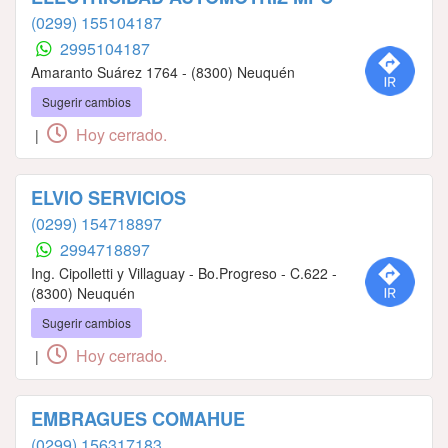
(0299) 155104187
2995104187
Amaranto Suárez 1764 - (8300) Neuquén
Sugerir cambios
Hoy cerrado.
|
ELVIO SERVICIOS
(0299) 154718897
2994718897
Ing. Cipolletti y Villaguay - Bo.Progreso - C.622 -
(8300) Neuquén
Sugerir cambios
Hoy cerrado.
|
EMBRAGUES COMAHUE
(0299) 156317183